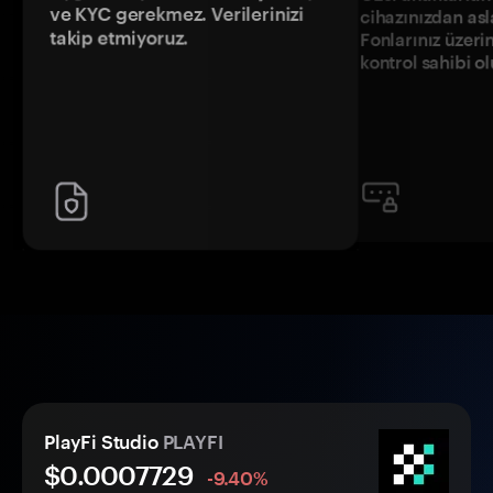
ve KYC gerekmez. Verilerinizi
cihazınızdan asl
takip etmiyoruz.
Fonlarınız üzeri
kontrol sahibi o
PlayFi Studio
PLAYFI
$0.
000
7729
-9.40%