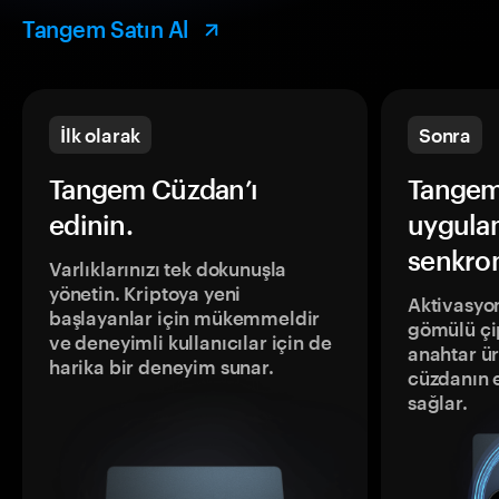
Tangem Satın Al
İlk olarak
Sonra
Tangem Cüzdan’ı
Tangem
edinin.
uygula
senkron
Varlıklarınızı tek dokunuşla
yönetin. Kriptoya yeni
Aktivasyon
başlayanlar için mükemmeldir
gömülü çip
ve deneyimli kullanıcılar için de
anahtar ür
harika bir deneyim sunar.
cüzdanın 
sağlar.