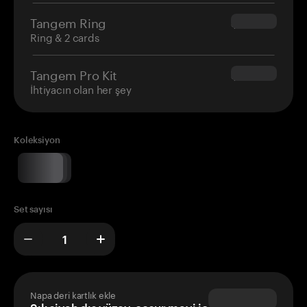
Tangem Ring
$160.00
Ring & 2 cards
Tangem Pro Kit
$180.00
İhtiyacın olan her şey
Koleksiyon
Set sayısı
Napa deri kartlık ekle