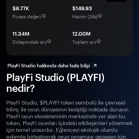
$8.77K
$149.93
Piyasa değeri
Hacim (24s)
11.34M
12.00M
Dolaşımdaki arz
Toplam arz
PlayFi Studio hakkında daha fazla bilgi
PlayFi Studio (PLAYFI)
nedir?
PlayFi Studio, $PLAYFI token sembolü ile çevresel
bilinç ile oyun dünyasının kesiştiği noktada duruyor.
PlayFi oyun ekosisteminin merkezinde yer alan bu
token, PlayFi oyunları içindeki etkileşimleri yönetmek
için temel unsurdur. Eğlenceyi ekolojik olumlu
eylemle birleştirerek oyun oynamayı gezegen için