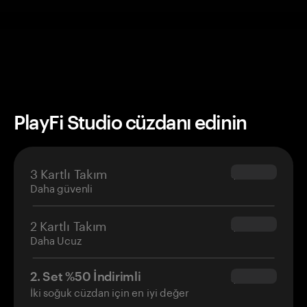
PlayFi Studio cüzdanı edinin
3 Kartlı Takım
$69.90
Daha güvenli
2 Kartlı Takım
$54.90
Daha Ucuz
2. Set %50 İndirimli
$34.95
İki soğuk cüzdan için en iyi değer