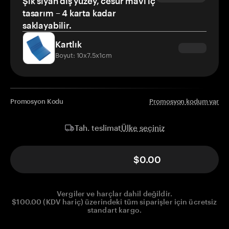
Şık siyah dış yüzey, cesur mavi iç
tasarım – 4 karta kadar
saklayabilir.
Kartlık
Boyut: 10x7.5x1cm
Promosyon Kodu
Promosyon kodum var
Ülke seçiniz
Tah. teslimat
$0.00
Vergiler ve harçlar dahil değildir.
$100.00 (KDV hariç) üzerindeki tüm siparişler için ücretsiz
standart kargo.