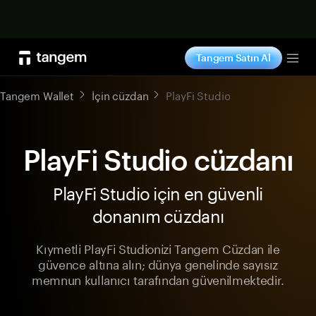
Şimdi alışveriş yap
Tangem Satın Al
Tog
Tangem Wallet
İçin cüzdan
PlayFi Studio
PlayFi Studio cüzdanı
PlayFi Studio için en güvenli
donanım cüzdanı
Kıymetli PlayFi Studionizi Tangem Cüzdan ile
güvence altına alın; dünya genelinde sayısız
memnun kullanıcı tarafından güvenilmektedir.