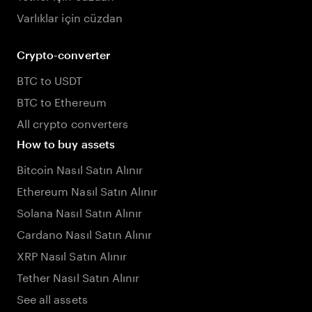
Varlıklar için cüzdan
Crypto-converter
BTC to USDT
BTC to Ethereum
All crypto converters
How to buy assets
Bitcoin Nasıl Satın Alınır
Ethereum Nasıl Satın Alınır
Solana Nasıl Satın Alınır
Cardano Nasıl Satın Alınır
XRP Nasıl Satın Alınır
Tether Nasıl Satın Alınır
See all assets