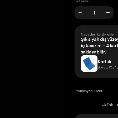
Set sayısı
Napa deri kartlık ekle
Şık siyah dış yüze
iç tasarım – 4 kar
saklayabilir.
Kartlık
Boyut: 10x7
Promosyon Kodu
Tah. t