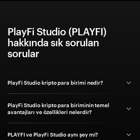
PlayFi Studio (PLAYFI)
hakkında sık sorulan
sorular
PlayFi Studio kripto para birimi nedir?
PlayFi Studio kripto para biriminin temel
avantajları ve özellikleri nelerdir?
PLAYFI ve PlayFi Studio aynı şey mi?