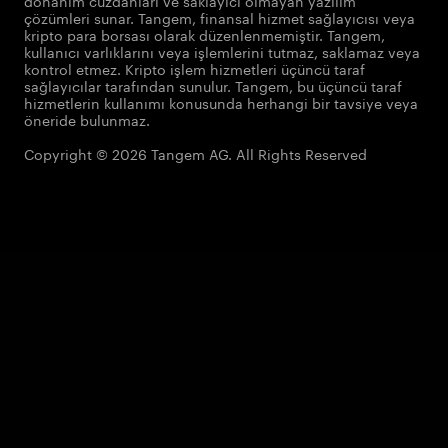
donanım cüzdanları ve saklayıcı olmayan yazılım
çözümleri sunar. Tangem, finansal hizmet sağlayıcısı veya
kripto para borsası olarak düzenlenmemiştir. Tangem,
kullanıcı varlıklarını veya işlemlerini tutmaz, saklamaz veya
kontrol etmez. Kripto işlem hizmetleri üçüncü taraf
sağlayıcılar tarafından sunulur. Tangem, bu üçüncü taraf
hizmetlerin kullanımı konusunda herhangi bir tavsiye veya
öneride bulunmaz.