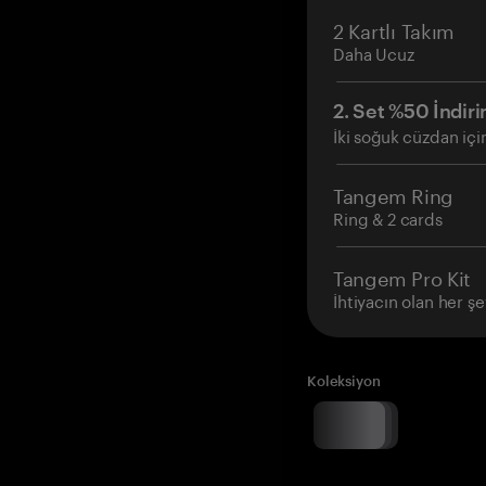
2 Kartlı Takım
Daha Ucuz
2. Set %50 İndiri
İki soğuk cüzdan içi
Tangem Ring
Ring & 2 cards
Tangem Pro Kit
İhtiyacın olan her şe
Koleksiyon