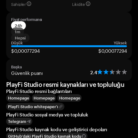
Sahipler
Likidite
Fiyat performansı
24h
1m
Hepsi
Düşük
Yüksek
$0,00077294
$0,00077294
Başka
Güvenlik puanı
2.4
PlayFi Studio resmi kaynakları ve topluluğu
PlayFi Studio resmi bağlantıları
Homepage
Homepage
Homepage
PlayFi Studio whitepaper’ı
PlayFi Studio sosyal medya ve topluluk
Telegram
PlayFi Studio kaynak kodu ve geliştirici depoları
GitHub’daki PlayFi Studio kaynak kodu