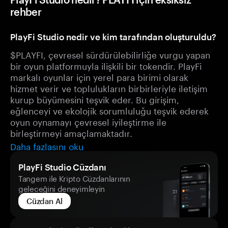
rehber
PlayFi Studio nedir ve kim tarafından oluşturuldu?
$PLAYFI, çevresel sürdürülebilirliğe vurgu yapan
bir oyun platformuyla ilişkili bir tokendir. PlayFi
markalı oyunlar için yerel para birimi olarak
hizmet verir ve toplulukların birbirleriyle iletişim
kurup büyümesini teşvik eder. Bu girişim,
eğlenceyi ve ekolojik sorumluluğu teşvik ederek
oyun oynamayı çevresel iyileştirme ile
birleştirmeyi amaçlamaktadır.
Daha fazlasını oku
PlayFi Studio Cüzdanı
Tangem ile Kripto Cüzdanlarının
geleceğini deneyimleyin
Cüzdan Al