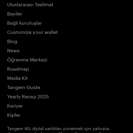
Uluslararası Teslimat
Bayiler
Bağlı kuruluşlar
Customize your wallet
Blog
News
Öğrenme Merkezi
Roadmap
Media Kit
Tangem Guide
Yearly Recap 2025
Kariyer
Kişiler
Tangem AG, dijital varlıkları yönetmek için yalnızca