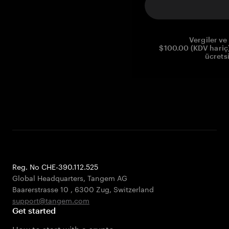
Vergiler ve 
$100.00 (KDV hariç)
ücrets
Reg. No CHE-390.112.525
Global Headquarters, Tangem AG
Baarerstrasse 10
,
6300 Zug
,
Switzerland
support@tangem.com
Get started
How to start with a crypto