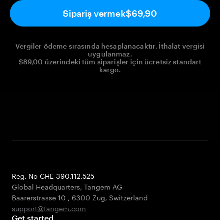
Sipariş vermek
$69,90
Vergiler ödeme sırasında hesaplanacaktır. İthalat vergisi
uygulanmaz.
$89,00 üzerindeki tüm siparişler için ücretsiz standart
kargo.
Reg. No CHE-390.112.525
Global Headquarters, Tangem AG
Baarerstrasse 10
,
6300 Zug
,
Switzerland
support@tangem.com
Get started