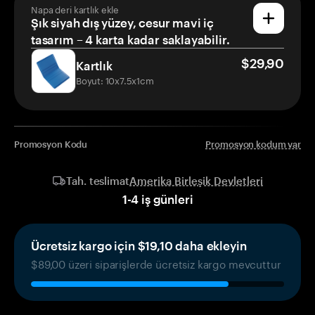
Napa deri kartlık ekle
Şık siyah dış yüzey, cesur mavi iç
tasarım – 4 karta kadar saklayabilir.
$29,90
Kartlık
Boyut: 10x7.5x1cm
Promosyon Kodu
Promosyon kodum var
Amerika Birleşik Devletleri
Tah. teslimat
1
-
4
iş günleri
Ücretsiz kargo için $19,10 daha ekleyin
$89,00 üzeri siparişlerde ücretsiz kargo mevcuttur