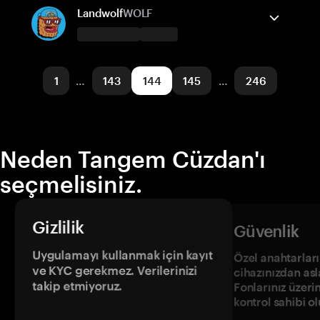
Base
Gönder/Al
Satın al
Landwolf
WOLF
Desteklenen ağlar
Tangem Cüzdan destekler
Base
Gönder/Al
Satın al
1
…
143
144
145
…
246
Desteklenen ağlar
Base
Neden Tangem Cüzdan'ı
seçmelisiniz.
Gizlilik
Güvenlik
Uygulamayı kullanmak için kayıt
Özel anahtarların
ve KYC gerekmez. Verilerinizi
cihazınızdan asl
takip etmiyoruz.
Fonlarınız üzeri
kontrol sahibi o