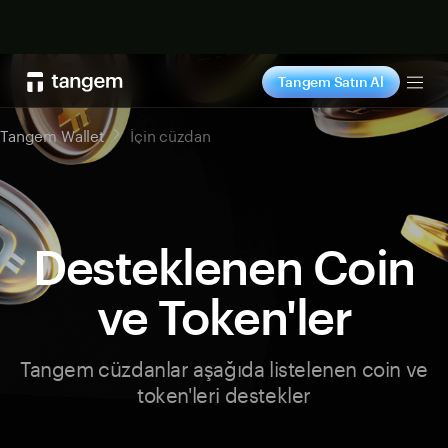
Şimdi alışveriş yap
Tangem Satın Al
Tog
Tangem Wallet
İçin cüzdan
Desteklenen Coin
ve Token'ler
Tangem cüzdanlar aşağıda listelenen coin ve
token'leri destekler