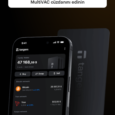
MultiVAC cüzdanını edinin