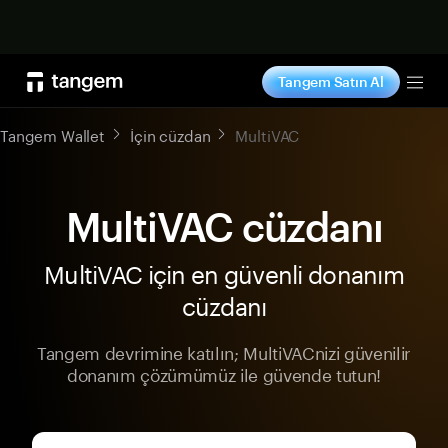
Şimdi alışveriş yap
Tangem Satın Al
Tog
Tangem Wallet
İçin cüzdan
MultiVAC
MultiVAC cüzdanı
MultiVAC için en güvenli donanım
cüzdanı
Tangem devrimine katılın; MultiVACnizi güvenilir
donanım çözümümüz ile güvende tutun!