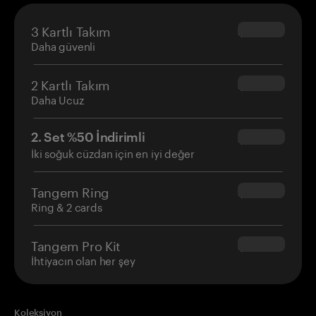
3 Kartlı Takım
$69.90
Daha güvenli
2 Kartlı Takım
$54.90
Daha Ucuz
2. Set %50 İndirimli
$34.95
İki soğuk cüzdan için en iyi değer
Tangem Ring
$160.00
Ring & 2 cards
Tangem Pro Kit
$180.00
İhtiyacın olan her şey
Koleksiyon