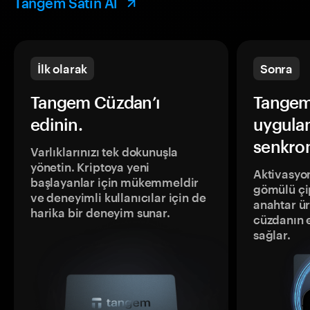
Tangem Satın Al
İlk olarak
Sonra
Tangem Cüzdan’ı
Tangem
edinin.
uygula
senkron
Varlıklarınızı tek dokunuşla
yönetin. Kriptoya yeni
Aktivasyon
başlayanlar için mükemmeldir
gömülü çip
ve deneyimli kullanıcılar için de
anahtar ür
harika bir deneyim sunar.
cüzdanın 
sağlar.