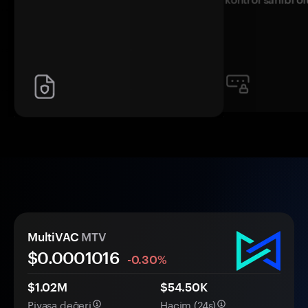
MultiVAC
MTV
$0.
000
1016
-0.30%
$1.02M
$54.50K
Piyasa değeri
Hacim (24s)