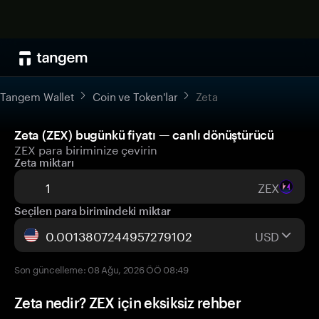
Tangem Wallet
Coin ve Token'lar
Zeta
Zeta (ZEX) bugünkü fiyatı — canlı dönüştürücü
ZEX para biriminize çevirin
Zeta miktarı
ZEX
Seçilen para birimindeki miktar
USD
Son güncelleme: 08 Ağu, 2026 ÖÖ 08:49
Zeta nedir? ZEX için eksiksiz rehber