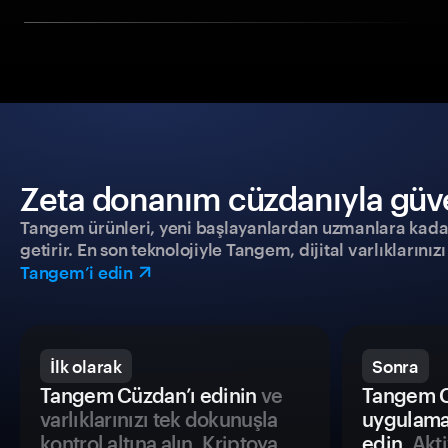
Zeta donanım cüzdanıyla güven
Tangem ürünleri, yeni başlayanlardan uzmanlara kadar h
getirir. En son teknolojiyle Tangem, dijital varlıklarını
Tangem’i edin
İlk olarak
Sonra
Tangem Cüzdan’ı edinin
ve
Tangem C
varlıklarınızı tek dokunuşla
uygulama
kontrol altına alın. Kriptoya
edin.
Akti