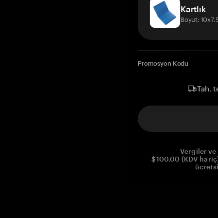
Kartlık
Boyut: 10x7
Promosyon Kodu
Tah. t
Vergiler ve 
$100.00 (KDV hariç)
ücrets