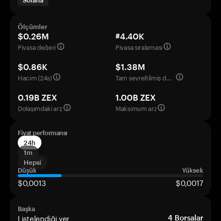
Solana
Ölçümler
$0.26M
#4.40K
Piyasa değeri
Piyasa sıralaması
$0.86K
$1.38M
Hacim (24s)
Tam seyreltilmiş değerleme
0.19B ZEX
1.00B ZEX
Dolaşımdaki arz
Maksimum arz
Fiyat performansı
24h
1m
Hepsi
Düşük
Yüksek
$0,0013
$0,0017
Başka
Listelendiği yer
4
Borsalar