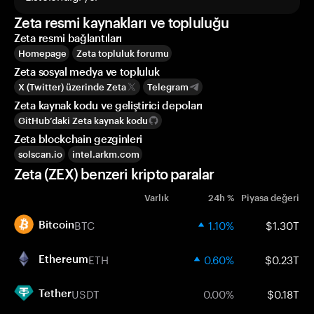
Zeta resmi kaynakları ve topluluğu
Zeta resmi bağlantıları
Homepage
Zeta topluluk forumu
Zeta sosyal medya ve topluluk
X (Twitter) üzerinde Zeta
Telegram
Zeta kaynak kodu ve geliştirici depoları
GitHub’daki Zeta kaynak kodu
Zeta blockchain gezginleri
solscan.io
intel.arkm.com
Zeta (ZEX) benzeri kripto paralar
Varlık
24h %
Piyasa değeri
BTC
1.10%
$1.30T
Bitcoin
ETH
0.60%
$0.23T
Ethereum
USDT
0.00%
$0.18T
Tether