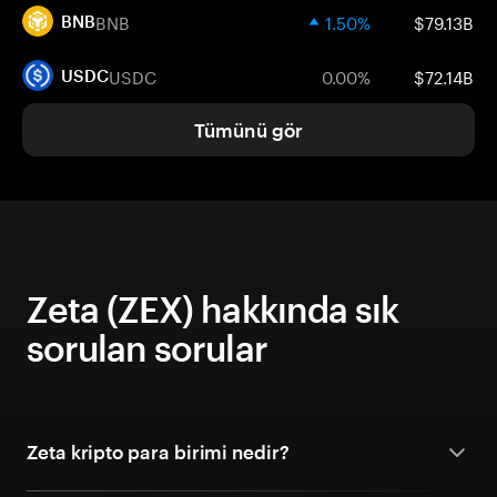
BNB
1.50%
$79.13B
BNB
USDC
0.00%
$72.14B
USDC
Tümünü gör
Zeta (ZEX) hakkında sık
sorulan sorular
Zeta kripto para birimi nedir?