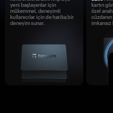
yeni başlayanlar için
kartın gö
mükemmel, deneyimli
özel anah
kullanıcılar için de harika bir
cüzdanın 
deneyim sunar.
imkansız h