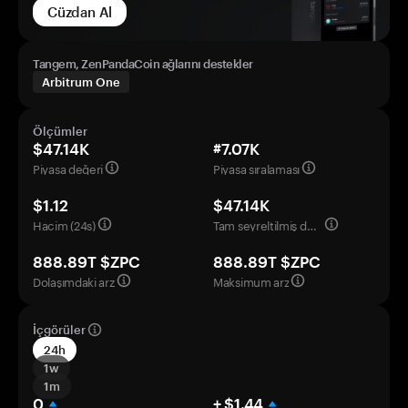
Cüzdan Al
Tangem, ZenPandaCoin ağlarını destekler
Arbitrum One
Ölçümler
$47.14K
#7.07K
Piyasa değeri
Piyasa sıralaması
$1.12
$47.14K
Hacim (24s)
Tam seyreltilmiş değerleme
888.89T $ZPC
888.89T $ZPC
Dolaşımdaki arz
Maksimum arz
İçgörüler
24h
1w
1m
0
+ $1.44