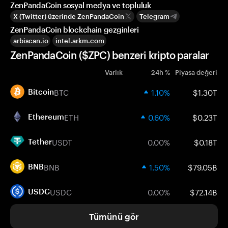
ZenPandaCoin sosyal medya ve topluluk
X (Twitter) üzerinde ZenPandaCoin
Telegram
ZenPandaCoin blockchain gezginleri
arbiscan.io
intel.arkm.com
ZenPandaCoin ($ZPC) benzeri kripto paralar
Varlık
24h %
Piyasa değeri
BTC
1.10%
$1.30T
Bitcoin
ETH
0.60%
$0.23T
Ethereum
USDT
0.00%
$0.18T
Tether
BNB
1.50%
$79.05B
BNB
USDC
0.00%
$72.14B
USDC
Tümünü gör