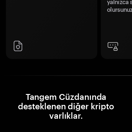
yalnızca s
olursunuz
Tangem Cüzdanında
desteklenen diğer kripto
varlıklar.