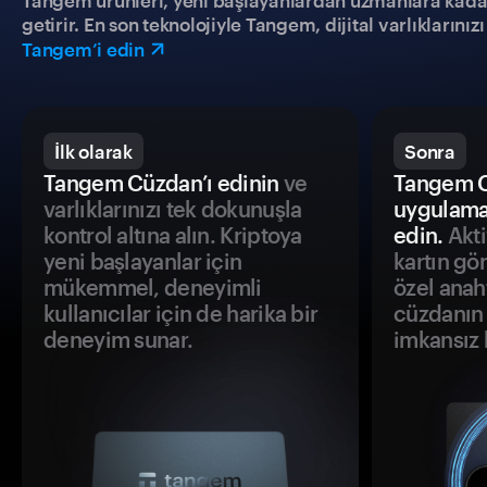
Tangem ürünleri, yeni başlayanlardan uzmanlara kadar h
getirir. En son teknolojiyle Tangem, dijital varlıklarını
Tangem’i edin
İlk olarak
Sonra
Tangem Cüzdan’ı edinin
ve
Tangem C
varlıklarınızı tek dokunuşla
uygulama
kontrol altına alın. Kriptoya
edin.
Akti
yeni başlayanlar için
kartın gö
mükemmel, deneyimli
özel anah
kullanıcılar için de harika bir
cüzdanın 
deneyim sunar.
imkansız h