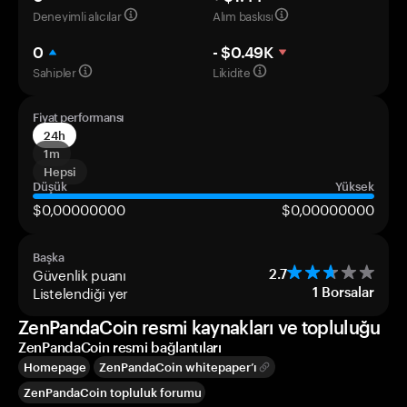
Deneyimli alıcılar
Alım baskısı
0
- $0.49K
Sahipler
Likidite
Fiyat performansı
24h
1m
Hepsi
Düşük
Yüksek
$0,00000000
$0,00000000
Başka
Güvenlik puanı
2.7
Listelendiği yer
1
Borsalar
ZenPandaCoin resmi kaynakları ve topluluğu
ZenPandaCoin resmi bağlantıları
Homepage
ZenPandaCoin whitepaper’ı
ZenPandaCoin topluluk forumu