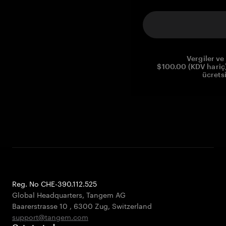
Vergiler ve 
$100.00 (KDV hariç)
ücrets
Reg. No CHE-390.112.525
Global Headquarters, Tangem AG
Baarerstrasse 10
,
6300 Zug
,
Switzerland
support@tangem.com