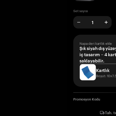
Set sayısı
Napa deri kartlık ekle
Şık siyah dış yüze
iç tasarım – 4 kar
saklayabilir.
Kartlık
Boyut: 10x7
Promosyon Kodu
Tah. t