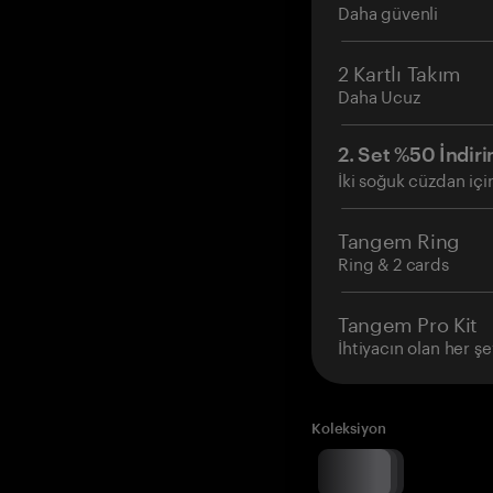
Daha güvenli
2 Kartlı Takım
Daha Ucuz
2. Set %50 İndiri
İki soğuk cüzdan içi
Tangem Ring
Ring & 2 cards
Tangem Pro Kit
İhtiyacın olan her şe
Koleksiyon