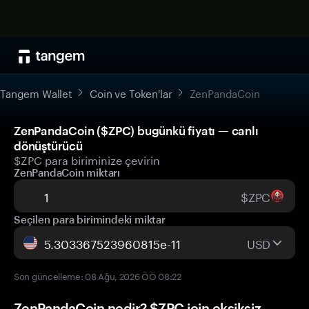
Tangem Wallet
Coin ve Token'lar
ZenPandaCoin
ZenPandaCoin ($ZPC) bugünkü fiyatı — canlı
dönüştürücü
$ZPC para biriminize çevirin
ZenPandaCoin miktarı
$ZPC
Seçilen para birimindeki miktar
USD
Son güncelleme: 08 Ağu, 2026 ÖÖ 08:22
ZenPandaCoin nedir? $ZPC için eksiksiz