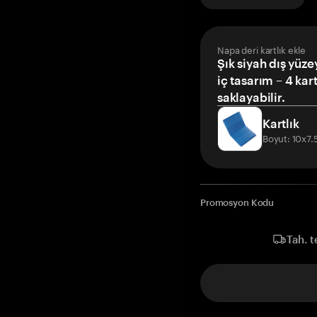
Napa deri kartlık ekle
Şık siyah dış yüze
iç tasarım – 4 kar
saklayabilir.
Kartlık
Boyut: 10x7
Promosyon Kodu
Tah. t