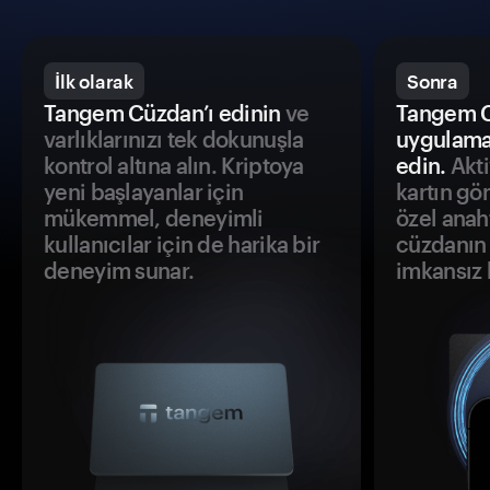
İlk olarak
Sonra
Tangem Cüzdan’ı edinin
ve
Tangem C
varlıklarınızı tek dokunuşla
uygulama
kontrol altına alın. Kriptoya
edin.
Akti
yeni başlayanlar için
kartın gö
mükemmel, deneyimli
özel anah
kullanıcılar için de harika bir
cüzdanın 
deneyim sunar.
imkansız h