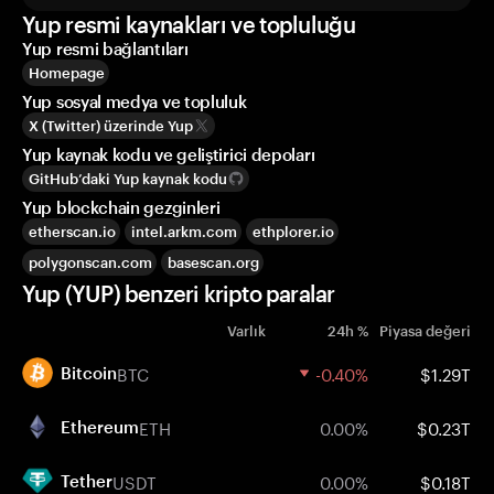
Yup resmi kaynakları ve topluluğu
Yup resmi bağlantıları
Homepage
Yup sosyal medya ve topluluk
X (Twitter) üzerinde Yup
Yup kaynak kodu ve geliştirici depoları
GitHub’daki Yup kaynak kodu
Yup blockchain gezginleri
etherscan.io
intel.arkm.com
ethplorer.io
polygonscan.com
basescan.org
Yup (YUP) benzeri kripto paralar
Varlık
24h %
Piyasa değeri
BTC
-0.40%
$1.29T
Bitcoin
ETH
0.00%
$0.23T
Ethereum
USDT
0.00%
$0.18T
Tether