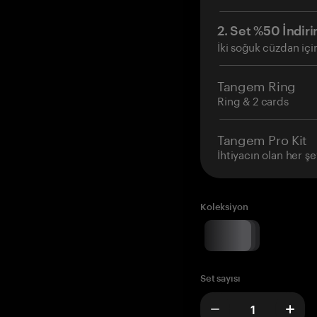
2. Set %50 İndiri
İki soğuk cüzdan içi
Tangem Ring
Ring & 2 cards
Tangem Pro Kit
İhtiyacın olan her şe
Koleksiyon
Set sayısı