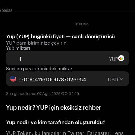
Yup (YUP) bugünkü fiyatı — canlı dönüştürücü
YUP para biriminize çevirin
Yup miktarı
YUP
Seçilen para birimindeki miktar
USD
Son güncelleme: 07 Ağu, 2026 ÖÖ 04:29
Yup nedir? YUP için eksiksiz rehber
Yup nedir ve kim tarafından oluşturuldu?
YUP Token, kullanıcıların Twitter, Farcaster, Lens