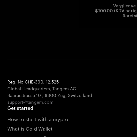
Vergiler ve 
$100.00 (KDV hariç)
ücrets
Reg. No CHE-390.112.525
Global Headquarters, Tangem AG
Baarerstrasse 10
,
6300 Zug
,
Switzerland
support@tangem.com
Get started
How to start with a crypto
What is Cold Wallet