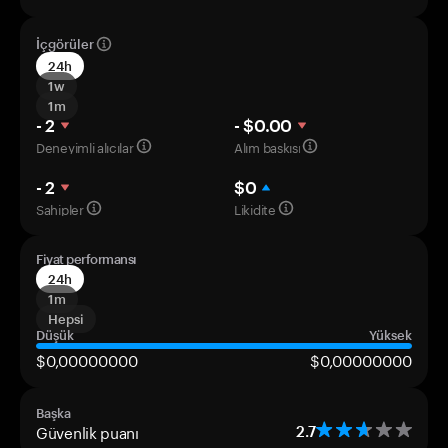
İçgörüler
24h
1w
1m
- 2
- $0.00
Deneyimli alıcılar
Alım baskısı
- 2
$0
Sahipler
Likidite
Fiyat performansı
24h
1m
Hepsi
Düşük
Yüksek
$0,00000000
$0,00000000
Başka
Güvenlik puanı
2.7