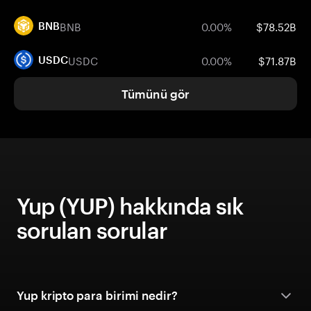
BNB
0.00%
$78.52B
BNB
USDC
0.00%
$71.87B
USDC
Tümünü gör
Yup (YUP) hakkında sık
sorulan sorular
Yup kripto para birimi nedir?