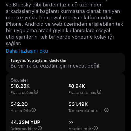
ve Bluesky gibi birden fazla ağ üzerinden
arkadaşlarıyla bağlantı kurmasına olanak tanıyan
merkeziyetsiz bir sosyal medya platformudur.
iPhone, Android ve web üzerinden erişilebilen tek
bir uygulama aracılığıyla kullanıcılara sosyal
etkileşimlerini tek bir yerde yönetme kolaylığı
sağlar.
Daha fazlasını oku
Tangem, Yup ağlarını destekler
Bu varlık bu cüzdan için mevcut değil
Ölçümler
$18.25K
#8.94K
Piyasa değeri
Piyasa sıralaması
$42.20
$31.49K
Hacim (24s)
Tam seyreltilmiş değerleme
44.33M YUP
∞
Dolaşımdaki arz
Maksimum arz