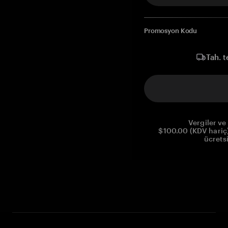
Promosyon Kodu
Tah. t
Vergiler ve 
$100.00 (KDV hariç)
ücrets