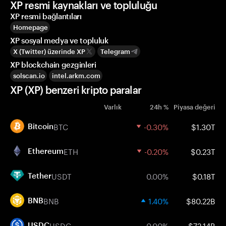
XP resmi kaynakları ve topluluğu
XP resmi bağlantıları
Homepage
XP sosyal medya ve topluluk
X (Twitter) üzerinde XP
Telegram
XP blockchain gezginleri
solscan.io
intel.arkm.com
XP (XP) benzeri kripto paralar
Varlık
24h %
Piyasa değeri
BTC
-0.30%
$1.30T
Bitcoin
ETH
-0.20%
$0.23T
Ethereum
USDT
0.00%
$0.18T
Tether
BNB
1.40%
$80.22B
BNB
USDC
0.00%
$72.14B
USDC