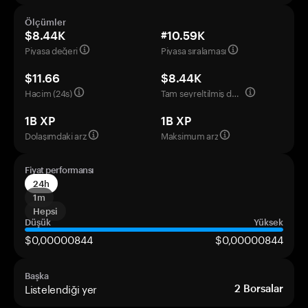
Ölçümler
$8.44K
#10.59K
Piyasa değeri
Piyasa sıralaması
$11.66
$8.44K
Hacim (24s)
Tam seyreltilmiş değerleme
1B XP
1B XP
Dolaşımdaki arz
Maksimum arz
Fiyat performansı
24h
1m
Hepsi
Düşük
Yüksek
$0,00000844
$0,00000844
Başka
Listelendiği yer
2
Borsalar