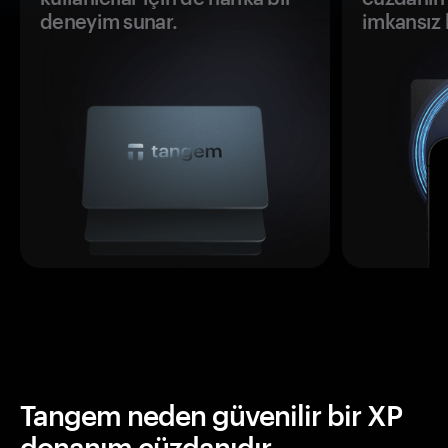
deneyim sunar.
imkansız h
Tangem neden güvenilir bir XP
donanım cüzdanıdır