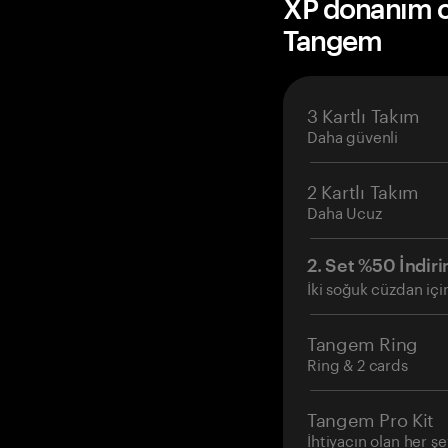
XP donanım cü
Tangem
3 Kartlı Takım
Daha güvenli
2 Kartlı Takım
Daha Ucuz
2. Set %50 İndiri
İki soğuk cüzdan içi
Tangem Ring
Ring & 2 cards
Tangem Pro Kit
İhtiyacın olan her şe