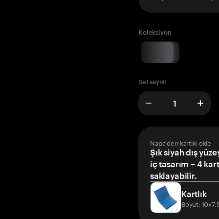
Koleksiyon
Set sayısı
Napa deri kartlık ekle
Şık siyah dış yüze
iç tasarım – 4 kar
saklayabilir.
Kartlık
Boyut: 10x7