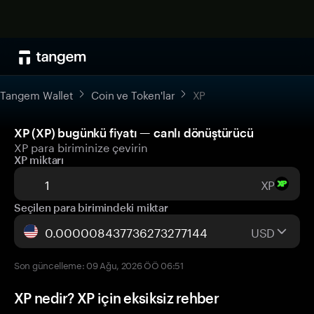
Tangem Wallet
Coin ve Token'lar
XP
XP (XP) bugünkü fiyatı — canlı dönüştürücü
XP para biriminize çevirin
XP miktarı
XP
Seçilen para birimindeki miktar
USD
Son güncelleme: 09 Ağu, 2026 ÖÖ 06:51
XP nedir? XP için eksiksiz rehber