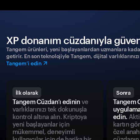
XP donanım cüzdanıyla güvenli
Tangem ürünleri, yeni başlayanlardan uzmanlara kadar h
getirir. En son teknolojiyle Tangem, dijital varlıklarını
Tangem’i edin
İlk olarak
Sonra
Tangem Cüzdan’ı edinin
ve
Tangem C
varlıklarınızı tek dokunuşla
uygulama
kontrol altına alın. Kriptoya
edin.
Akti
yeni başlayanlar için
kartın gö
mükemmel, deneyimli
özel anah
kullanıcılar için de harika bir
cüzdanın 