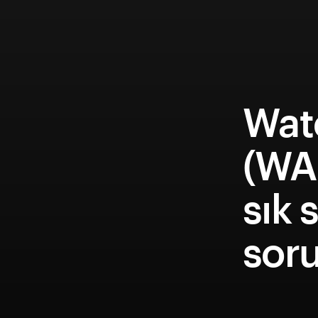
Wat
(WA
sık 
soru