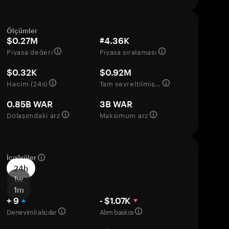
Ölçümler
$0.27M
#4.36K
Piyasa değeri
Piyasa sıralaması
$0.32K
$0.92M
Hacim (24s)
Tam seyreltilmiş değerleme
0.85B WAR
3B WAR
Dolaşımdaki arz
Maksimum arz
İçgörüler
24h
1w
1m
+ 9
- $1.07K
Deneyimli alıcılar
Alım baskısı