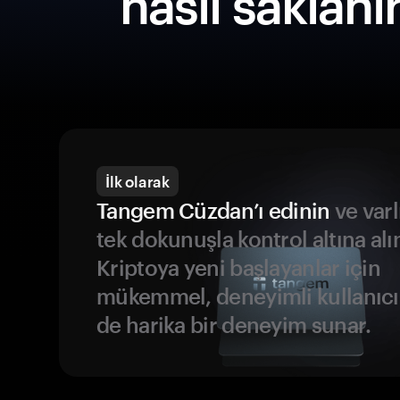
nasıl saklanı
İlk olarak
Tangem Cüzdan’ı edinin
ve varl
tek dokunuşla kontrol altına alı
Kriptoya yeni başlayanlar için
mükemmel, deneyimli kullanıcıl
de harika bir deneyim sunar.