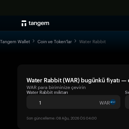
Tangem Wallet
Coin ve Token'lar
Water Rabbit
Water Rabbit (WAR) bugünkü fiyatı — 
WAR para biriminize çevirin
Water Rabbit miktarı
S
WAR
Son güncelleme: 08 Ağu, 2026 ÖS 04:00