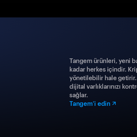
Tangem ürünleri, yeni b
kadar herkes içindir. Kr
yönetilebilir hale getiri
dijital varlıklarınızı ko
sağlar.
Tangem’i edin