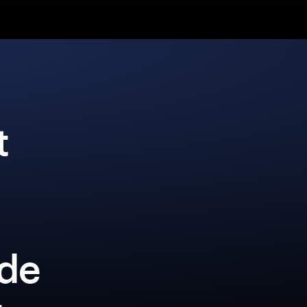
t
lde