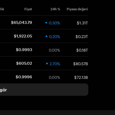
lık
Fiyat
24h %
Piyasa değeri
0.30%
$1.31T
$65,043.79
0.20%
$0.23T
$1,922.05
0.00%
$0.18T
$0.9993
2.70%
$80.57B
$605.02
0.00%
$72.13B
$0.9996
gör