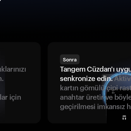
r
Sonra
ıklarınızı
Tangem Cüzdan'ı uyg
n.
senkronize edin.
Aktiv
kartın gömülü çipi rast
ar için
anahtar üretir ve böyl
geçirilmesi imkansız ha