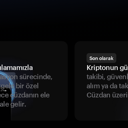
Son olarak
ulamamızla
Kriptonun gü
asyon sürecinde,
takibi, güven
gele bir özel
alım ya da ta
ece cüzdanın ele
Cüzdan üzeri
le gelir.