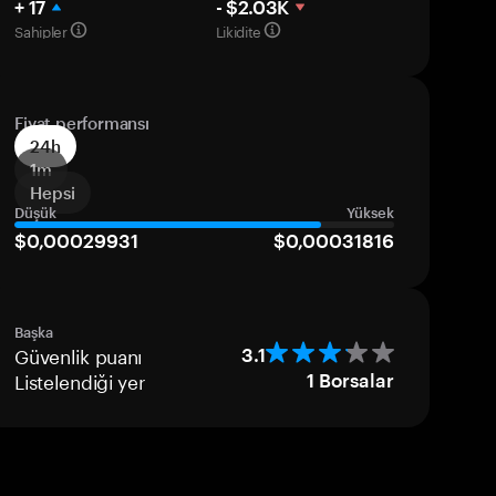
+ 17
- $2.03K
Sahipler
Likidite
Fiyat performansı
24h
1m
Hepsi
Düşük
Yüksek
$0,00029931
$0,00031816
Başka
Güvenlik puanı
3.1
Listelendiği yer
1
Borsalar