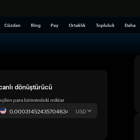
Şimdi alışveri
Cüzdan
Ring
Pay
Ortaklık
Topluluk
Daha
canlı dönüştürücü
eçilen para birimindeki miktar
USD