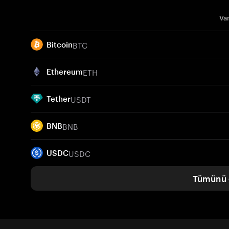
Var
BTC
Bitcoin
ETH
Ethereum
USDT
Tether
BNB
BNB
USDC
USDC
Tümünü 