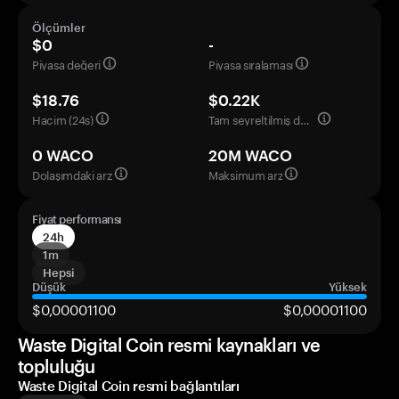
Ölçümler
$0
-
Piyasa değeri
Piyasa sıralaması
$18.76
$0.22K
Hacim (24s)
Tam seyreltilmiş değerleme
0 WACO
20M WACO
Dolaşımdaki arz
Maksimum arz
Fiyat performansı
24h
1m
Hepsi
Düşük
Yüksek
$0,00001100
$0,00001100
Waste Digital Coin resmi kaynakları ve
topluluğu
Waste Digital Coin resmi bağlantıları