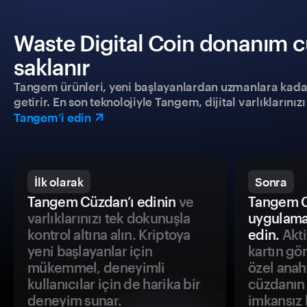
Waste Digital Coin donanım cü
saklanır
Tangem ürünleri, yeni başlayanlardan uzmanlara kadar h
getirir. En son teknolojiyle Tangem, dijital varlıklarını
Tangem’i edin
İlk olarak
Sonra
Tangem Cüzdan’ı edinin
ve
Tangem C
varlıklarınızı tek dokunuşla
uygulama
kontrol altına alın. Kriptoya
edin.
Akti
yeni başlayanlar için
kartın gö
mükemmel, deneyimli
özel anah
kullanıcılar için de harika bir
cüzdanın 
deneyim sunar.
imkansız h