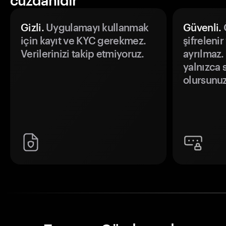
cüzdanıdır
Gizli.
Uygulamayı kullanmak
Güvenli.
Ö
için kayıt ve KYC gerekmez.
şifrelenir
Verilerinizi takip etmiyoruz.
ayrılmaz.
yalnızca s
olursunuz