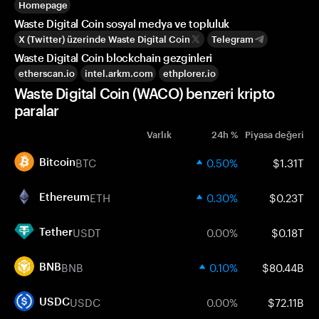
Homepage
Waste Digital Coin sosyal medya ve topluluk
X (Twitter) üzerinde Waste Digital Coin
Telegram
Waste Digital Coin blockchain gezginleri
etherscan.io
intel.arkm.com
ethplorer.io
Waste Digital Coin (WACO) benzeri kripto
paralar
Varlık
24h %
Piyasa değeri
BTC
0.50%
$1.31T
Bitcoin
ETH
0.30%
$0.23T
Ethereum
USDT
0.00%
$0.18T
Tether
BNB
0.10%
$80.44B
BNB
USDC
0.00%
$72.11B
USDC