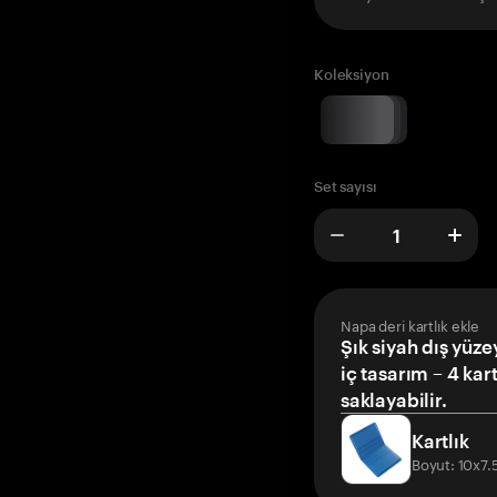
Koleksiyon
Set sayısı
Napa deri kartlık ekle
Şık siyah dış yüze
iç tasarım – 4 kar
saklayabilir.
Kartlık
Boyut: 10x7