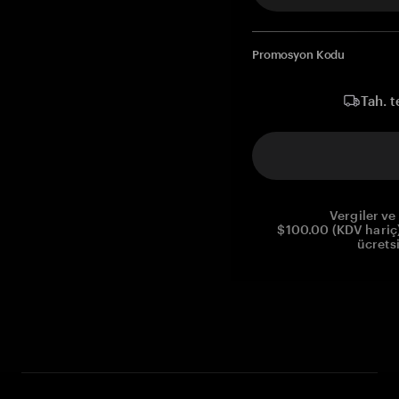
Promosyon Kodu
Tah. t
Vergiler ve 
$100.00 (KDV hariç)
ücrets