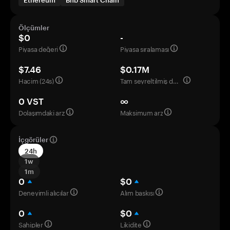
Ethereum
Bnb Smart Chain
Ölçümler
$0
-
Piyasa değeri
Piyasa sıralaması
$7.46
$0.17M
Hacim (24s)
Tam seyreltilmiş değerleme
0 VST
∞
Dolaşımdaki arz
Maksimum arz
İçgörüler
24h
1w
1m
0
$0
Deneyimli alıcılar
Alım baskısı
0
$0
Sahipler
Likidite