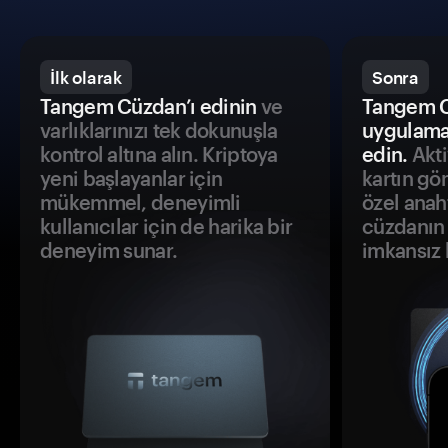
İlk olarak
Sonra
Tangem Cüzdan’ı edinin
ve
Tangem C
varlıklarınızı tek dokunuşla
uygulama
kontrol altına alın. Kriptoya
edin.
Akti
yeni başlayanlar için
kartın gö
mükemmel, deneyimli
özel anah
kullanıcılar için de harika bir
cüzdanın 
deneyim sunar.
imkansız h