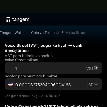
Tangem Wallet
Coin ve Token'lar
Voice Street
Voice Street (VST) bugünkü fiyatı — canlı
dönüştürücü
VST para biriminize çevirin
Voice Street miktarı
VST
Seçilen para birimindeki miktar
USD
Son güncelleme: 07 Ağu, 2026 ÖS 11:27
Voice Street nedir? VST için eksiksiz rehber