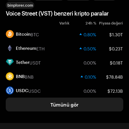
binplorer.com
Voice Street (VST) benzeri kripto paralar
Varlık
24h %
Piyasa değeri
BTC
0.80%
$1.30T
Bitcoin
ETH
0.50%
$0.23T
Ethereum
USDT
0.00%
$0.18T
Tether
BNB
0.10%
$78.84B
BNB
USDC
0.00%
$72.13B
USDC
Tümünü gör