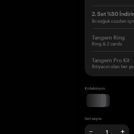
2. Set %50 İndiri
İki soğuk cüzdan içi
Tangem Ring
Ring & 2 cards
Tangem Pro Kit
İhtiyacın olan her şe
Koleksiyon
Set sayısı