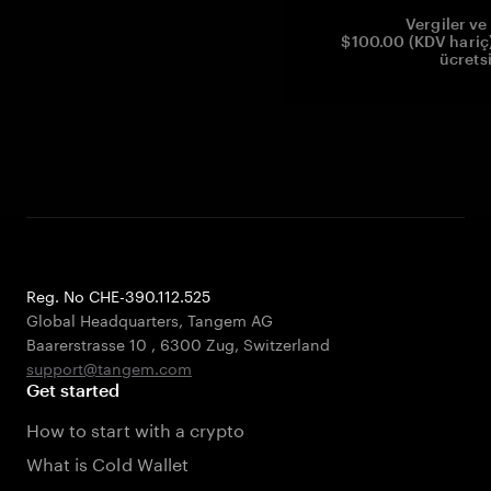
Vergiler ve 
$100.00 (KDV hariç)
ücrets
Reg. No CHE-390.112.525
Global Headquarters, Tangem AG
Baarerstrasse 10
,
6300 Zug
,
Switzerland
support@tangem.com
Get started
How to start with a crypto
What is Cold Wallet