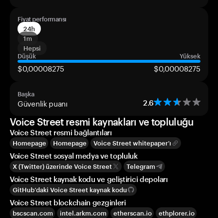
Fiyat performansı
24h
1m
Hepsi
Düşük
Yüksek
$0,00008275
$0,00008275
Başka
Güvenlik puanı
2.6
Voice Street resmi kaynakları ve topluluğu
Voice Street resmi bağlantıları
Homepage
Homepage
Voice Street whitepaper’ı
Voice Street sosyal medya ve topluluk
X (Twitter) üzerinde Voice Street
Telegram
Voice Street kaynak kodu ve geliştirici depoları
GitHub’daki Voice Street kaynak kodu
Voice Street blockchain gezginleri
bscscan.com
intel.arkm.com
etherscan.io
ethplorer.io