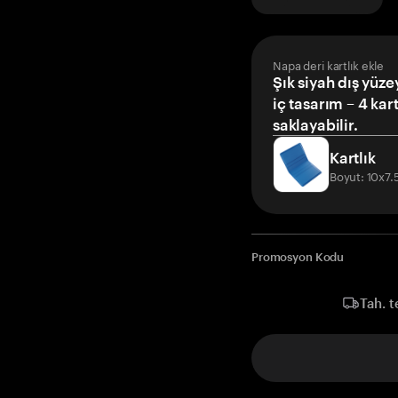
Napa deri kartlık ekle
Şık siyah dış yüze
iç tasarım – 4 kar
saklayabilir.
Kartlık
Boyut: 10x7
Promosyon Kodu
Tah. t