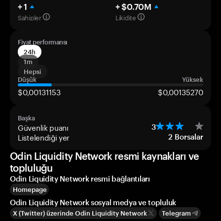
+ 1
+ $0.70M
Sahipler
Likidite
Fiyat performansı
24h
1m
Hepsi
Düşük
Yüksek
$0,00131153
$0,00135270
Başka
Güvenlik puanı
3
Listelendiği yer
2
Borsalar
Odin Liquidity Network resmi kaynakları ve
topluluğu
Odin Liquidity Network resmi bağlantıları
Homepage
Odin Liquidity Network sosyal medya ve topluluk
X (Twitter) üzerinde Odin Liquidity Network
Telegram