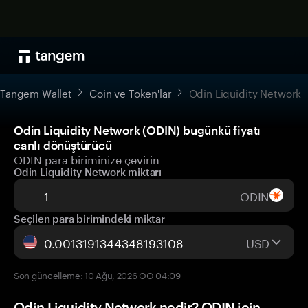
Tangem Wallet
Coin ve Token'lar
Odin Liquidity Network
Odin Liquidity Network (ODIN) bugünkü fiyatı —
canlı dönüştürücü
ODIN para biriminize çevirin
Odin Liquidity Network miktarı
ODIN
Seçilen para birimindeki miktar
USD
Son güncelleme: 10 Ağu, 2026 ÖÖ 04:09
Odin Liquidity Network nedir? ODIN için