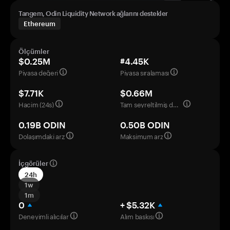
Tangem, Odin Liquidity Network ağlarını destekler
Ethereum
Ölçümler
$0.25M
#4.45K
Piyasa değeri
Piyasa sıralaması
$7.71K
$0.66M
Hacim (24s)
Tam seyreltilmiş değerleme
0.19B ODIN
0.50B ODIN
Dolaşımdaki arz
Maksimum arz
İçgörüler
24h
1w
1m
0
+ $5.32K
Deneyimli alıcılar
Alım baskısı