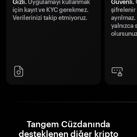
Gizli.
Uygulamayı kullanmak
Güvenli.
Ö
için kayıt ve KYC gerekmez.
şifrelenir
Verilerinizi takip etmiyoruz.
ayrılmaz.
yalnızca s
olursunuz
Tangem Cüzdanında
desteklenen diğer kripto