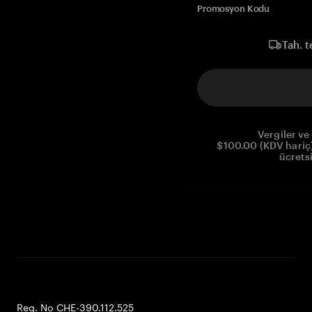
Promosyon Kodu
Tah. t
Vergiler ve 
$100.00 (KDV hariç)
ücrets
Reg. No CHE-390.112.525