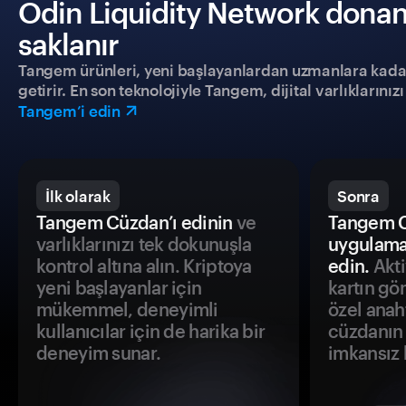
Odin Liquidity Network donanı
saklanır
Tangem ürünleri, yeni başlayanlardan uzmanlara kadar h
getirir. En son teknolojiyle Tangem, dijital varlıklarını
Tangem’i edin
İlk olarak
Sonra
Tangem Cüzdan’ı edinin
ve
Tangem C
varlıklarınızı tek dokunuşla
uygulama
kontrol altına alın. Kriptoya
edin.
Akti
yeni başlayanlar için
kartın gö
mükemmel, deneyimli
özel anah
kullanıcılar için de harika bir
cüzdanın 
deneyim sunar.
imkansız h