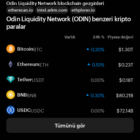
Odin Liquidity Network blockchain gezginleri
etherscan.io
intel.arkm.com
ethplorer.io
Odin Liquidity Network (ODIN) benzeri kripto
paralar
Varlık
24h %
Piyasa değeri
BTC
0.20%
$1.30T
Bitcoin
ETH
0.10%
$0.23T
Ethereum
USDT
0.00%
$0.18T
Tether
BNB
0.30%
$80.21B
BNB
USDC
0.00%
$72.14B
USDC
Tümünü gör