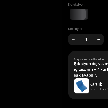
Koleksiyon
Set sayısı
Napa deri kartlık ekle
Şık siyah dış yüze
iç tasarım – 4 kar
saklayabilir.
Kartlık
Boyut: 10x7