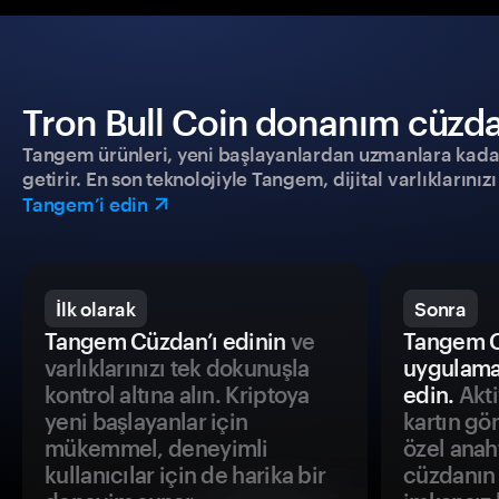
Tron Bull Coin donanım cüzdanı
Tangem ürünleri, yeni başlayanlardan uzmanlara kadar h
getirir. En son teknolojiyle Tangem, dijital varlıklarını
Tangem’i edin
İlk olarak
Sonra
Tangem Cüzdan’ı edinin
ve
Tangem C
varlıklarınızı tek dokunuşla
uygulama
kontrol altına alın. Kriptoya
edin.
Akti
yeni başlayanlar için
kartın gö
mükemmel, deneyimli
özel anah
kullanıcılar için de harika bir
cüzdanın 