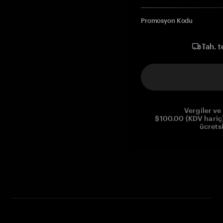
Promosyon Kodu
Tah. t
Vergiler ve 
$100.00 (KDV hariç)
ücrets