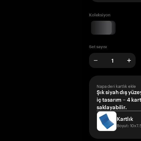
Koleksiyon
Set sayısı
Napa deri kartlık ekle
Şık siyah dış yüze
iç tasarım – 4 kar
saklayabilir.
Kartlık
Boyut: 10x7