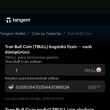
Tangem Wallet
Coin ve Token'lar
Tron Bull Coin
Tron Bull Coin (TBULL) bugünkü fiyatı — canlı
dönüştürücü
TBULL para biriminize çevirin
Tron Bull Coin miktarı
TBULL
Seçilen para birimindeki miktar
USD
Son güncelleme: 09 Ağu, 2026 ÖS 04:19
Tron Bull Coin nedir? TBULL için eksiksiz