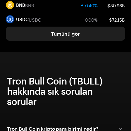
BNB
0.40%
$80.96B
BNB
USDC
0.00%
$72.15B
USDC
Tümünü gör
Tron Bull Coin (TBULL)
hakkında sık sorulan
sorular
Tron Bull Coin kripto para birimi nedir?