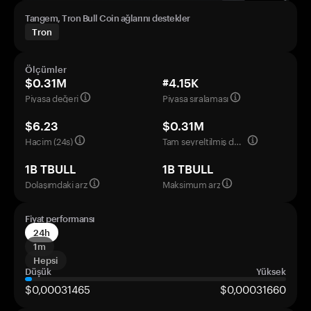
Tangem, Tron Bull Coin ağlarını destekler
Tron
Ölçümler
$0.31M
#4.15K
Piyasa değeri
Piyasa sıralaması
$6.23
$0.31M
Hacim (24s)
Tam seyreltilmiş değerleme
1B TBULL
1B TBULL
Dolaşımdaki arz
Maksimum arz
Fiyat performansı
24h
1m
Hepsi
Düşük
Yüksek
$0,00031465
$0,00031660