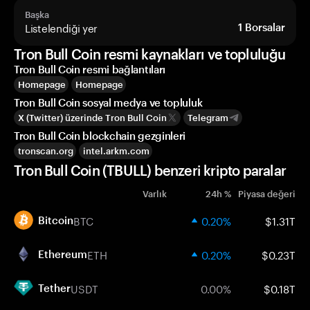
Başka
Listelendiği yer
1
Borsalar
Tron Bull Coin resmi kaynakları ve topluluğu
Tron Bull Coin resmi bağlantıları
Homepage
Homepage
Tron Bull Coin sosyal medya ve topluluk
X (Twitter) üzerinde Tron Bull Coin
Telegram
Tron Bull Coin blockchain gezginleri
tronscan.org
intel.arkm.com
Tron Bull Coin (TBULL) benzeri kripto paralar
Varlık
24h %
Piyasa değeri
BTC
0.20%
$1.31T
Bitcoin
ETH
0.20%
$0.23T
Ethereum
USDT
0.00%
$0.18T
Tether