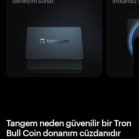
deneyim sunar.
imkansız h
Tangem neden güvenilir bir Tron
Bull Coin donanım cüzdanıdır