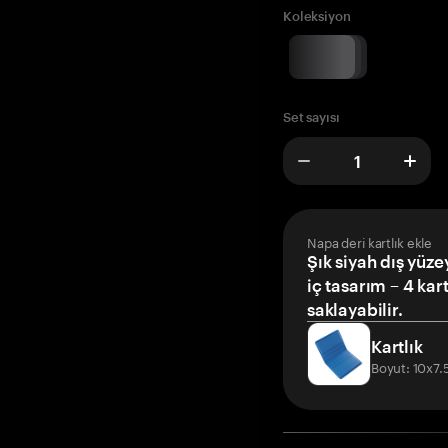
Koleksiyon
Set sayısı
Napa deri kartlık ekle
Şık siyah dış yüze
iç tasarım – 4 kar
saklayabilir.
Kartlık
Boyut: 10x7