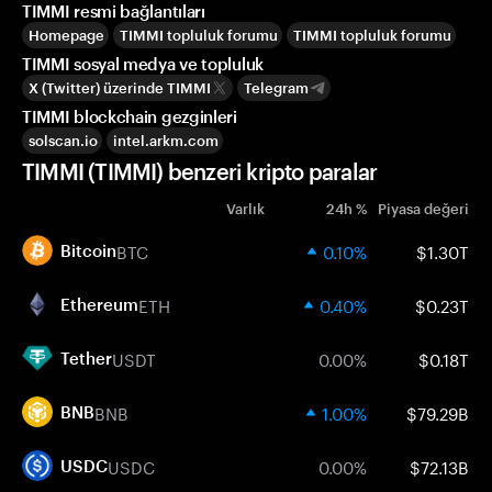
TIMMI resmi bağlantıları
Homepage
TIMMI topluluk forumu
TIMMI topluluk forumu
TIMMI sosyal medya ve topluluk
X (Twitter) üzerinde TIMMI
Telegram
TIMMI blockchain gezginleri
solscan.io
intel.arkm.com
TIMMI (TIMMI) benzeri kripto paralar
Varlık
24h %
Piyasa değeri
BTC
0.10%
$1.30T
Bitcoin
ETH
0.40%
$0.23T
Ethereum
USDT
0.00%
$0.18T
Tether
BNB
1.00%
$79.29B
BNB
USDC
0.00%
$72.13B
USDC