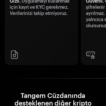
Gizli.
Uygulamayı kullanmak
Güvenli.
Ö
için kayıt ve KYC gerekmez.
şifrelenir
Verilerinizi takip etmiyoruz.
ayrılmaz.
yalnızca s
olursunuz
Tangem Cüzdanında
desteklenen diğer kripto