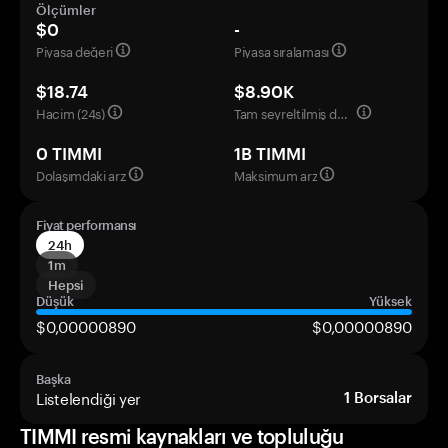
Ölçümler
$0
-
Piyasa değeri
Piyasa sıralaması
$18.74
$8.90K
Hacim (24s)
Tam seyreltilmiş değerleme
0 TIMMI
1B TIMMI
Dolaşımdaki arz
Maksimum arz
Fiyat performansı
24h
1m
Hepsi
Düşük
Yüksek
$0,00000890
$0,00000890
Başka
Listelendiği yer
1
Borsalar
TIMMI resmi kaynakları ve topluluğu