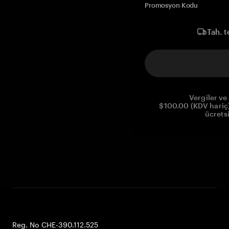
Promosyon Kodu
Tah. t
Vergiler ve 
$100.00 (KDV hariç)
ücrets
Reg. No CHE-390.112.525