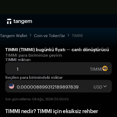
Tangem Wallet
Coin ve Token'lar
TIMMI
TIMMI (TIMMI) bugünkü fiyatı — canlı dönüştürücü
TIMMI para biriminize çevirin
TIMMI miktarı
TIMMI
Seçilen para birimindeki miktar
USD
Son güncelleme: 08 Ağu, 2026 ÖS 00:53
TIMMI nedir? TIMMI için eksiksiz rehber