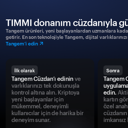
TIMMI donanım cüzdanıyla güve
Tangem ürünleri, yeni başlayanlardan uzmanlara kadar h
getirir. En son teknolojiyle Tangem, dijital varlıklarını
Tangem’i edin
İlk olarak
Sonra
Tangem Cüzdan’ı edinin
ve
Tangem C
varlıklarınızı tek dokunuşla
uygulama
kontrol altına alın. Kriptoya
edin.
Akti
yeni başlayanlar için
kartın gö
mükemmel, deneyimli
özel anah
kullanıcılar için de harika bir
cüzdanın 
deneyim sunar.
imkansız h