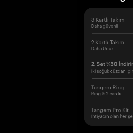
3 Kartlı Takım
Daha güvenli
2 Kartlı Takım
Daha Ucuz
2. Set %50 İndiri
İki soğuk cüzdan içi
Tangem Ring
Ring & 2 cards
Tangem Pro Kit
İhtiyacın olan her şe