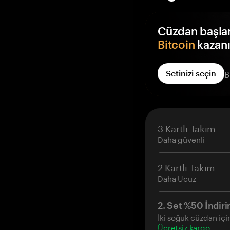
Cüzdan başlan
Bitcoin
kazan
Siparişinizdeki he
B
Setinizi seçin
Reward ile gelir; bo
kontrol ettiğiniz bi
Sipariş ettiğini
Kendi self-cust
3 Kartlı Takım
Aktivasyondan s
Daha güvenli
yatırılır
2 Kartlı Takım
Daha Ucuz
2. Set %50 İndiri
İki soğuk cüzdan içi
Ücretsiz kargo