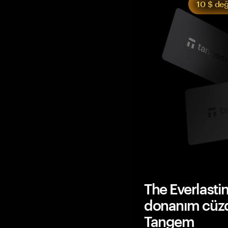
10 $ de
The Everlasti
donanım cüzda
Tangem