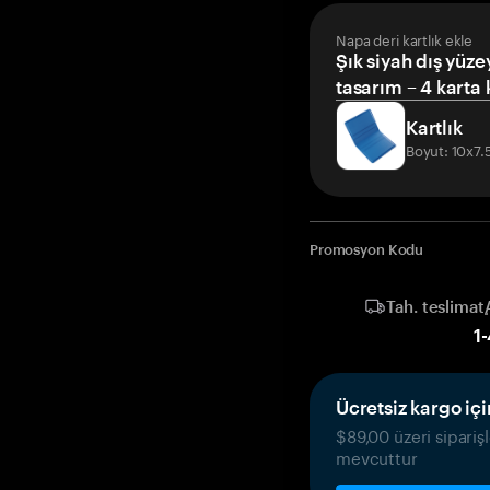
Napa deri kartlık ekle
Şık siyah dış yüze
tasarım – 4 karta 
Kartlık
Boyut: 10x7
Promosyon Kodu
Tah. teslimat
1
-
Ücretsiz kargo iç
$89,00 üzeri sipariş
mevcuttur