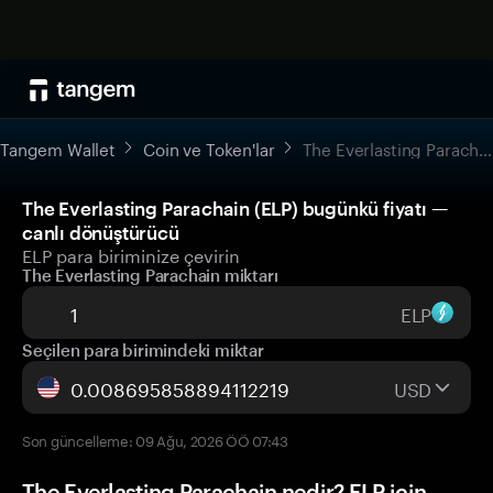
Tangem Wallet
Coin ve Token'lar
The Everlasting Parachain
The Everlasting Parachain (ELP) bugünkü fiyatı —
canlı dönüştürücü
ELP para biriminize çevirin
The Everlasting Parachain miktarı
ELP
Seçilen para birimindeki miktar
USD
Son güncelleme: 09 Ağu, 2026 ÖÖ 07:43
The Everlasting Parachain nedir? ELP için