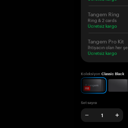
Tangem Ring
Ring & 2 cards
Ücretsiz kargo
Tangem Pro Kit
İhtiyacın olan her şe
Ücretsiz kargo
Koleksiyon
Classic Black
Hit
Set sayısı