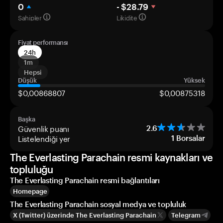
0
- $28.79
Sahipler
Likidite
Fiyat performansı
24h
1m
Hepsi
Düşük
Yüksek
$0,00868807
$0,00875318
Başka
Güvenlik puanı
2.6
Listelendiği yer
1
Borsalar
The Everlasting Parachain resmi kaynakları ve
topluluğu
The Everlasting Parachain resmi bağlantıları
Homepage
The Everlasting Parachain sosyal medya ve topluluk
X (Twitter) üzerinde The Everlasting Parachain
Telegram