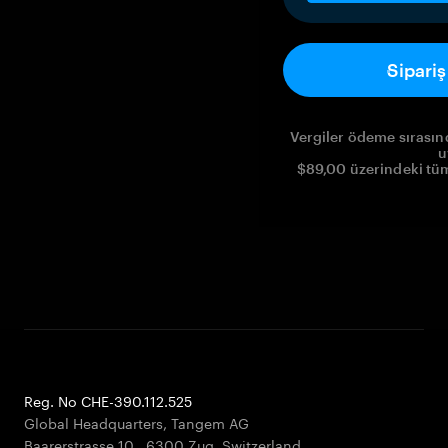
Sipari
Vergiler ödeme sırasınd
u
$89,00 üzerindeki tüm 
Reg. No CHE-390.112.525
Global Headquarters, Tangem AG
Baarerstrasse 10
,
6300 Zug
,
Switzerland