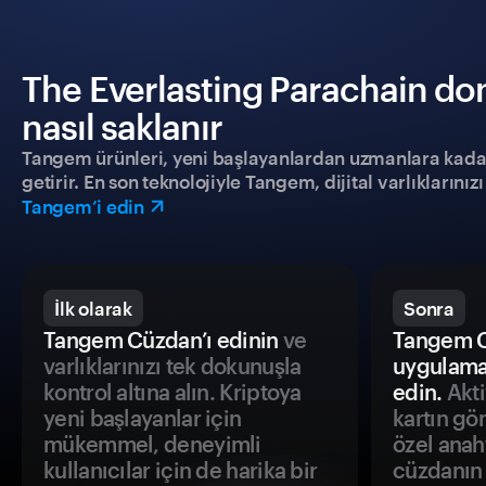
The Everlasting Parachain do
nasıl saklanır
Tangem ürünleri, yeni başlayanlardan uzmanlara kadar h
getirir. En son teknolojiyle Tangem, dijital varlıklarını
Tangem’i edin
İlk olarak
Sonra
Tangem Cüzdan’ı edinin
ve
Tangem C
varlıklarınızı tek dokunuşla
uygulama
kontrol altına alın. Kriptoya
edin.
Akti
yeni başlayanlar için
kartın gö
mükemmel, deneyimli
özel anah
kullanıcılar için de harika bir
cüzdanın 