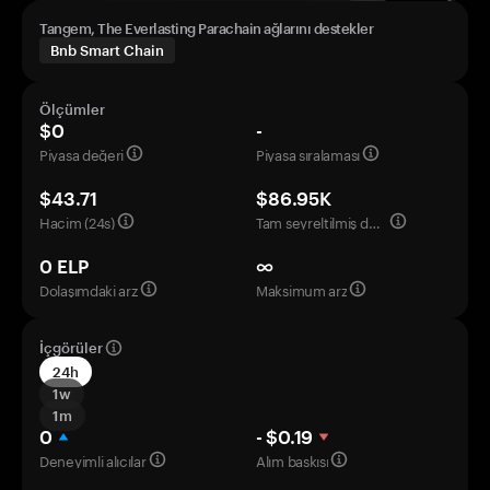
Tangem, The Everlasting Parachain ağlarını destekler
Bnb Smart Chain
Ölçümler
$0
-
Piyasa değeri
Piyasa sıralaması
$43.71
$86.95K
Hacim (24s)
Tam seyreltilmiş değerleme
0 ELP
∞
Dolaşımdaki arz
Maksimum arz
İçgörüler
24h
1w
1m
0
- $0.19
Deneyimli alıcılar
Alım baskısı