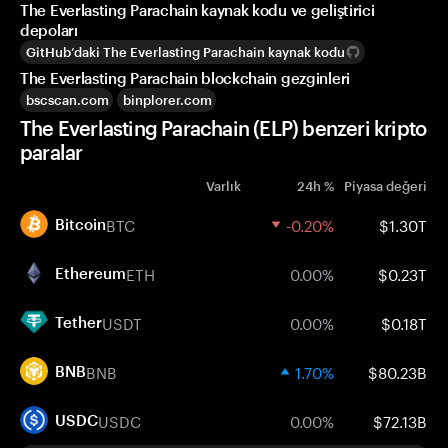
The Everlasting Parachain kaynak kodu ve geliştirici
depoları
GitHub’daki The Everlasting Parachain kaynak kodu
The Everlasting Parachain blockchain gezginleri
bscscan.com
binplorer.com
The Everlasting Parachain (ELP) benzeri kripto
paralar
Varlık
24h %
Piyasa değeri
BTC
-0.20%
$1.30T
Bitcoin
ETH
0.00%
$0.23T
Ethereum
USDT
0.00%
$0.18T
Tether
BNB
1.70%
$80.23B
BNB
USDC
0.00%
$72.13B
USDC