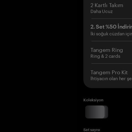
2 Kartlı Takım
Daha Ucuz
2. Set %50 İndiri
İki soğuk cüzdan içi
Tangem Ring
Ring & 2 cards
Tangem Pro Kit
İhtiyacın olan her şe
Koleksiyon
Set sayısı