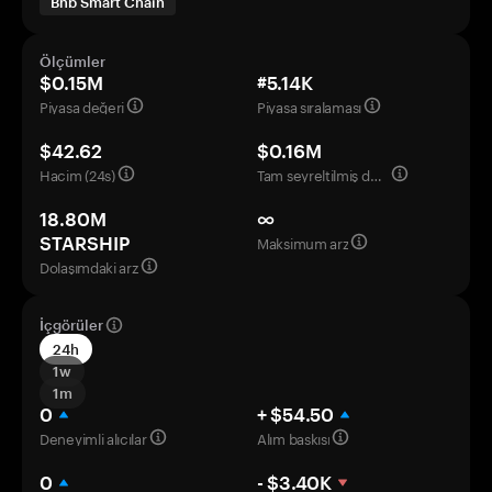
Bnb Smart Chain
Ölçümler
$0.15M
#5.14K
Piyasa değeri
Piyasa sıralaması
$42.62
$0.16M
Hacim (24s)
Tam seyreltilmiş değerleme
18.80M
∞
Maksimum arz
STARSHIP
Dolaşımdaki arz
İçgörüler
24h
1w
1m
0
+ $54.50
Deneyimli alıcılar
Alım baskısı
0
- $3.40K