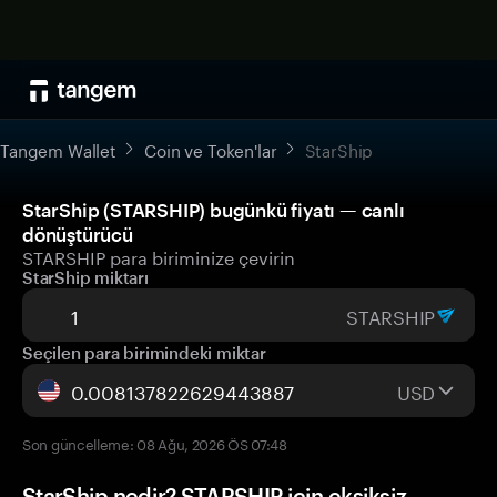
Tangem Wallet
Coin ve Token'lar
StarShip
StarShip (STARSHIP) bugünkü fiyatı — canlı
dönüştürücü
STARSHIP para biriminize çevirin
StarShip miktarı
STARSHIP
Seçilen para birimindeki miktar
USD
Son güncelleme: 08 Ağu, 2026 ÖS 07:48
StarShip nedir? STARSHIP için eksiksiz