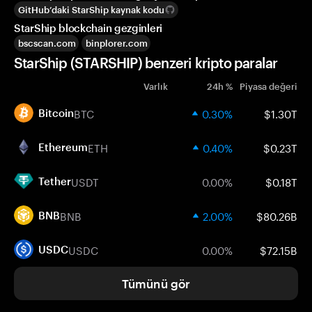
GitHub’daki StarShip kaynak kodu
StarShip blockchain gezginleri
bscscan.com
binplorer.com
StarShip (STARSHIP) benzeri kripto paralar
Varlık
24h %
Piyasa değeri
BTC
0.30%
$1.30T
Bitcoin
ETH
0.40%
$0.23T
Ethereum
USDT
0.00%
$0.18T
Tether
BNB
2.00%
$80.26B
BNB
USDC
0.00%
$72.15B
USDC
Tümünü gör