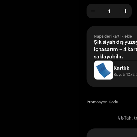
Napa deri kartlık ekle
Şık siyah dış yüze
iç tasarım – 4 kar
saklayabilir.
Kartlık
Boyut: 10x7
Promosyon Kodu
Tah. t