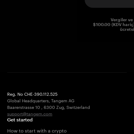
Vergiler ve 
$100.00 (KDV hariç)
ücrets
Reg. No CHE-390.112.525
Global Headquarters, Tangem AG
Baarerstrasse 10
,
6300 Zug
,
Switzerland
support@tangem.com
Get started
How to start with a crypto