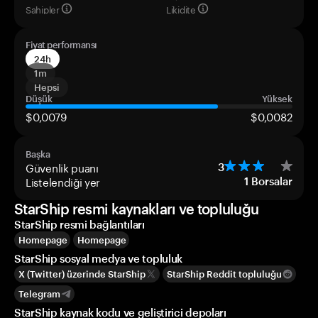
Sahipler
Likidite
Fiyat performansı
24h
1m
Hepsi
Düşük
Yüksek
$0,0079
$0,0082
Başka
Güvenlik puanı
3
Listelendiği yer
1
Borsalar
StarShip resmi kaynakları ve topluluğu
StarShip resmi bağlantıları
Homepage
Homepage
StarShip sosyal medya ve topluluk
X (Twitter) üzerinde StarShip
StarShip Reddit topluluğu
Telegram
StarShip kaynak kodu ve geliştirici depoları