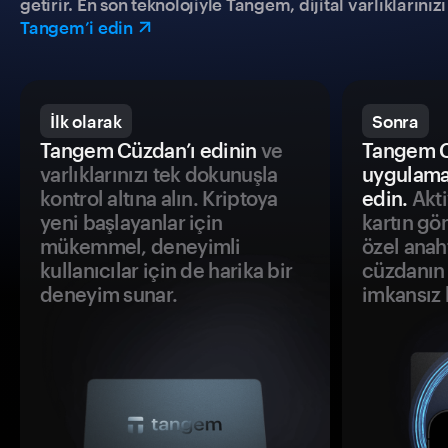
getirir. En son teknolojiyle Tangem, dijital varlıklarını
Tangem’i edin
İlk olarak
Sonra
Tangem Cüzdan’ı edinin
ve
Tangem C
varlıklarınızı tek dokunuşla
uygulama
kontrol altına alın. Kriptoya
edin.
Akti
yeni başlayanlar için
kartın gö
mükemmel, deneyimli
özel anah
kullanıcılar için de harika bir
cüzdanın 
deneyim sunar.
imkansız h