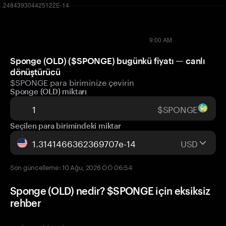
Sponge (OLD) ($SPONGE) bugünkü fiyatı — canlı
dönüştürücü
$SPONGE para biriminize çevirin
Sponge (OLD) miktarı
$SPONGE
Seçilen para birimindeki miktar
USD
Son güncelleme: 10 Ağu, 2026 ÖÖ 06:54
Sponge (OLD) nedir? $SPONGE için eksiksiz
rehber