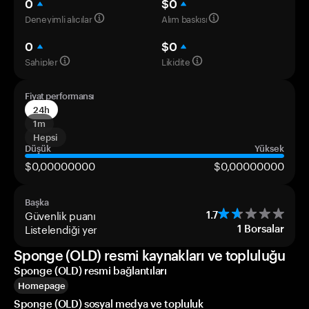
0
$0
Deneyimli alıcılar
Alım baskısı
0
$0
Sahipler
Likidite
Fiyat performansı
24h
1m
Hepsi
Düşük
Yüksek
$0,00000000
$0,00000000
Başka
Güvenlik puanı
1.7
Listelendiği yer
1
Borsalar
Sponge (OLD) resmi kaynakları ve topluluğu
Sponge (OLD) resmi bağlantıları
Homepage
Sponge (OLD) sosyal medya ve topluluk