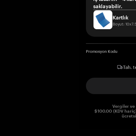
saklayabilir.
Kartlık
Boyut: 10x7
Promosyon Kodu
Tah. t
Vergiler ve 
$100.00 (KDV hariç)
ücrets