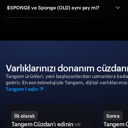
$SPONGE ve Sponge (OLD) aynı şey mi?
Varlıklarınızı donanım cüzdanıy
Tangem ürünleri, yeni başlayanlardan uzmanlara kadar h
getirir. En son teknolojiyle Tangem, dijital varlıklarını
Tangem’i edin
İlk olarak
Sonra
Tangem Cüzdan’ı edinin
ve
Tangem C