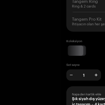
Tangem Ring
Ring & 2 cards
Tangem Pro Kit
İhtiyacın olan her şe
Koleksiyon
Set sayısı
Napa deri kartlık ekle
Şık siyah dış yüze
iç tasarım – 4 kar