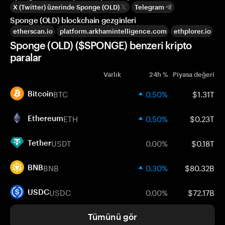
X (Twitter) üzerinde Sponge (OLD)
Telegram
Sponge (OLD) blockchain gezginleri
etherscan.io
platform.arkhamintelligence.com
ethplorer.io
Sponge (OLD) ($SPONGE) benzeri kripto
paralar
Varlık
24h %
Piyasa değeri
BTC
0.50%
$1.31T
Bitcoin
ETH
0.50%
$0.23T
Ethereum
USDT
0.00%
$0.18T
Tether
BNB
0.30%
$80.32B
BNB
USDC
0.00%
$72.17B
USDC
Tümünü gör