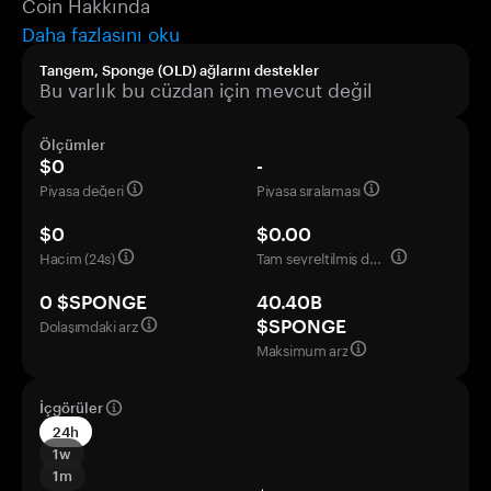
Coin Hakkında
Daha fazlasını oku
Tangem, Sponge (OLD) ağlarını destekler
Bu varlık bu cüzdan için mevcut değil
Ölçümler
$0
-
Piyasa değeri
Piyasa sıralaması
$0
$0.00
Hacim (24s)
Tam seyreltilmiş değerleme
0 $SPONGE
40.40B
Dolaşımdaki arz
$SPONGE
Maksimum arz
İçgörüler
24h
1w
1m