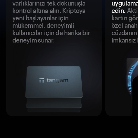
varlıklarınızı tek dokunuşla
uygulama
kontrol altına alın. Kriptoya
edin.
Akti
yeni başlayanlar için
kartın gö
mükemmel, deneyimli
özel anah
kullanıcılar için de harika bir
cüzdanın 
deneyim sunar.
imkansız h