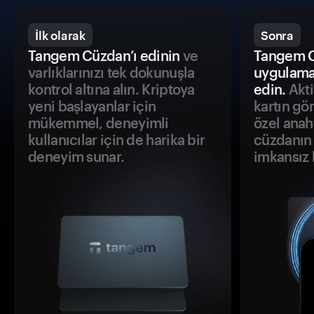
İlk olarak
Sonra
Tangem Cüzdan’ı edinin
ve
Tangem C
varlıklarınızı tek dokunuşla
uygulama
kontrol altına alın. Kriptoya
edin.
Akti
yeni başlayanlar için
kartın gö
mükemmel, deneyimli
özel anah
kullanıcılar için de harika bir
cüzdanın 
deneyim sunar.
imkansız h