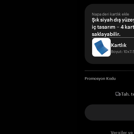
Napa deri kartlık ekle
Şık siyah dış yüze
iç tasarım – 4 kar
saklayabilir.
Kartlık
Boyut: 10x7
Promosyon Kodu
Tah. t
Vergiler ve 