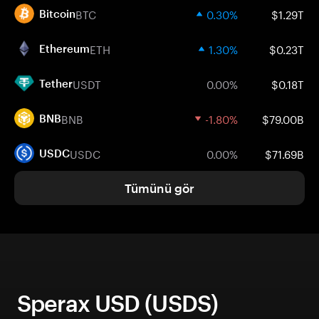
BTC
0.30%
$1.29T
Bitcoin
ETH
1.30%
$0.23T
Ethereum
USDT
0.00%
$0.18T
Tether
BNB
-1.80%
$79.00B
BNB
USDC
0.00%
$71.69B
USDC
Tümünü gör
Sperax USD (USDS)