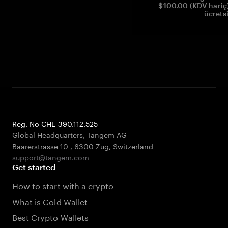
$100.00 (KDV hariç)
ücrets
Reg. No CHE-390.112.525
Global Headquarters, Tangem AG
Baarerstrasse 10
,
6300 Zug
,
Switzerland
support@tangem.com
Get started
How to start with a crypto
What is Cold Wallet
Best Crypto Wallets