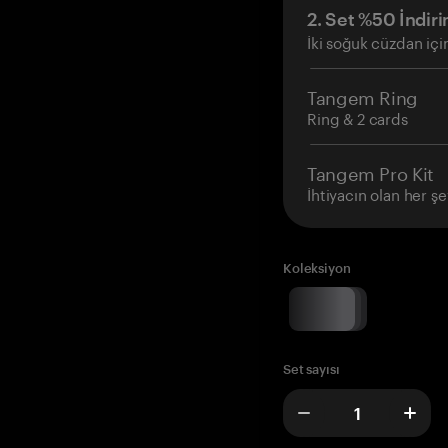
2. Set %50 İndiri
İki soğuk cüzdan içi
Tangem Ring
Ring & 2 cards
Tangem Pro Kit
İhtiyacın olan her şe
Koleksiyon
Set sayısı