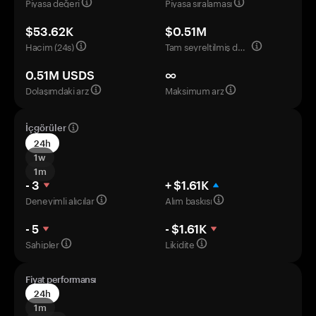
Piyasa değeri
Piyasa sıralaması
$53.62K
$0.51M
Hacim (24s)
Tam seyreltilmiş değerleme
0.51M USDS
∞
Dolaşımdaki arz
Maksimum arz
İçgörüler
24h
1w
1m
- 3
+ $1.61K
Deneyimli alıcılar
Alım baskısı
- 5
- $1.61K
Sahipler
Likidite
Fiyat performansı
24h
1m