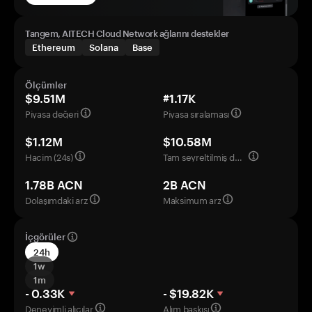
Tangem, AITECH Cloud Network ağlarını destekler
Ethereum
Solana
Base
Ölçümler
$9.51M
#1.17K
Piyasa değeri
Piyasa sıralaması
$1.12M
$10.58M
Hacim (24s)
Tam seyreltilmiş değerleme
1.78B ACN
2B ACN
Dolaşımdaki arz
Maksimum arz
İçgörüler
24h
1w
1m
- 0.33K
- $19.82K
Deneyimli alıcılar
Alım baskısı