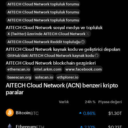
AITECH Cloud Network topluluk forumu
AITECH Cloud Network topluluk forumu
AITECH Cloud Network topluluk forumu
AITECH Cloud Network sosyal medya ve topluluk
X (Twitter) üzerinde AITECH Cloud Network
AITECH Cloud Network Reddit topluluğu
AITECH Cloud Network kaynak kodu ve geliştirici depoları
GitHub’daki AITECH Cloud Network kaynak kodu
AITECH Cloud Network blockchain gezginleri
etherscan.io
intel.arkm.com
www.facebook.com
basescan.org
solscan.io
ethplorer.io
AITECH Cloud Network (ACN) benzeri kripto
paralar
Varlık
24h %
Piyasa değeri
BTC
0.86%
$1.30T
Bitcoin
ETH
2.10%
$0.23T
Ethereum