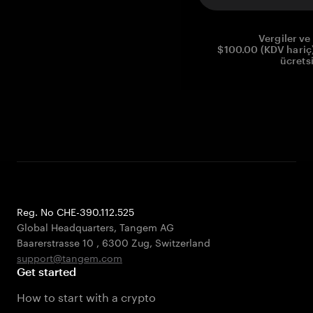
Vergiler ve 
$100.00 (KDV hariç)
ücrets
Reg. No CHE-390.112.525
Global Headquarters, Tangem AG
Baarerstrasse 10
,
6300 Zug
,
Switzerland
support@tangem.com
Get started
How to start with a crypto