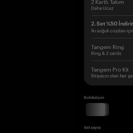
2 Kartlı Takım
Daha Ucuz
2. Set %50 İndiri
İki soğuk cüzdan içi
Tangem Ring
Ring & 2 cards
Tangem Pro Kit
İhtiyacın olan her şe
Koleksiyon
Set sayısı