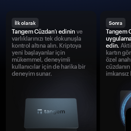
İlk olarak
Sonra
Tangem Cüzdan’ı edinin
ve
Tangem C
varlıklarınızı tek dokunuşla
uygulama
kontrol altına alın. Kriptoya
edin.
Akti
yeni başlayanlar için
kartın gö
mükemmel, deneyimli
özel anah
kullanıcılar için de harika bir
cüzdanın 
deneyim sunar.
imkansız h