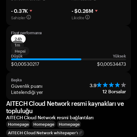
- 0.37K
- $0.26M
Sahipler
Likidite
Fiyat performansı
24h
1m
Hepsi
Düşük
Yüksek
$0,00530217
$0,00534473
Başka
Güvenlik puanı
3.9
Listelendiği yer
12
Borsalar
AITECH Cloud Network resmi kaynakları ve
topluluğu
AITECH Cloud Network resmi bağlantıları
Homepage
Homepage
Homepage
AITECH Cloud Network whitepaper’ı