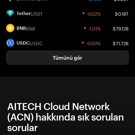
USDT
-0.02%
$0.18T
Tether
BNB
-1.01%
$79.12B
BNB
USDC
-0.00%
$71.72B
USDC
Tümünü gör
AITECH Cloud Network
(ACN) hakkında sık sorulan
sorular