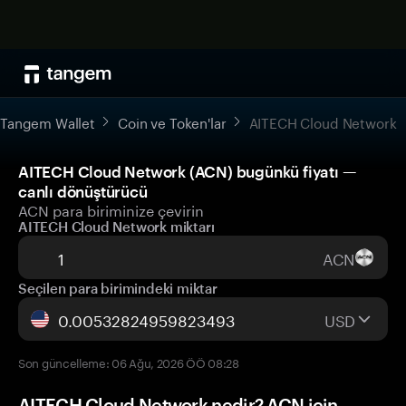
Tangem Wallet
Coin ve Token'lar
AITECH Cloud Network
AITECH Cloud Network (ACN) bugünkü fiyatı —
canlı dönüştürücü
ACN para biriminize çevirin
AITECH Cloud Network miktarı
ACN
Seçilen para birimindeki miktar
USD
Son güncelleme: 06 Ağu, 2026 ÖÖ 08:28
AITECH Cloud Network nedir? ACN için