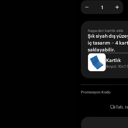
Napa deri kartlık ekle
Şık siyah dış yüze
iç tasarım – 4 kar
saklayabilir.
Kartlık
Boyut: 10x7
Promosyon Kodu
Tah. t