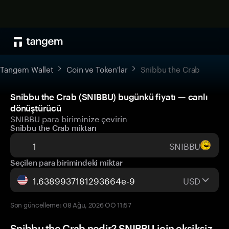
Tangem Wallet
Coin ve Token'lar
Snibbu the Crab
Snibbu the Crab (SNIBBU) bugünkü fiyatı — canlı
dönüştürücü
SNIBBU para biriminize çevirin
Snibbu the Crab miktarı
SNIBBU
Seçilen para birimindeki miktar
USD
Son güncelleme: 08 Ağu, 2026 ÖÖ 11:57
Snibbu the Crab nedir? SNIBBU için eksiksiz