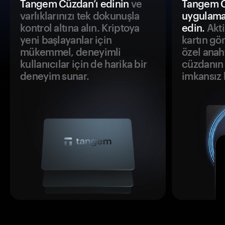
Tangem Cüzdan’ı edinin
ve
Tangem C
varlıklarınızı tek dokunuşla
uygulama
kontrol altına alın. Kriptoya
edin.
Akti
yeni başlayanlar için
kartın gö
mükemmel, deneyimli
özel anah
kullanıcılar için de harika bir
cüzdanın 
deneyim sunar.
imkansız h