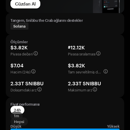
Cüzdan Al
Tangem, Snibbu the Crab ağlarını destekler
Solana
Ölçümler
$3.82K
#12.12K
Piyasa değeri
Piyasa sıralaması
$7.04
$3.82K
Hacim (24s)
Tam seyreltilmiş değerleme
2.33T SNIBBU
2.33T SNIBBU
Dolaşımdaki arz
Maksimum arz
Fiyat performansı
24h
1m
Hepsi
Düşük
Yüksek