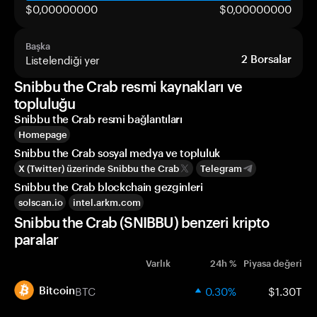
$0,00000000
$0,00000000
Başka
Listelendiği yer
2
Borsalar
Snibbu the Crab resmi kaynakları ve
topluluğu
Snibbu the Crab resmi bağlantıları
Homepage
Snibbu the Crab sosyal medya ve topluluk
X (Twitter) üzerinde Snibbu the Crab
Telegram
Snibbu the Crab blockchain gezginleri
solscan.io
intel.arkm.com
Snibbu the Crab (SNIBBU) benzeri kripto
paralar
Varlık
24h %
Piyasa değeri
BTC
0.30%
$1.30T
Bitcoin