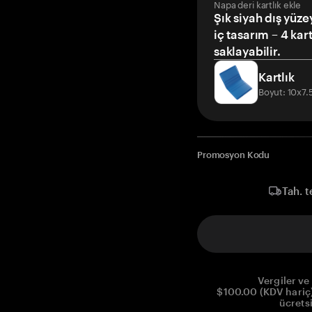
Napa deri kartlık ekle
Şık siyah dış yüze
iç tasarım – 4 kar
saklayabilir.
Kartlık
Boyut: 10x7
Promosyon Kodu
Tah. t
Vergiler ve 
$100.00 (KDV hariç)
ücrets