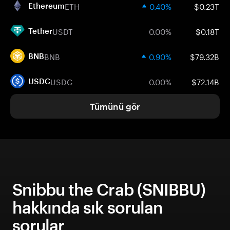
ETH
0.40%
$0.23T
Ethereum
USDT
0.00%
$0.18T
Tether
BNB
0.90%
$79.32B
BNB
USDC
0.00%
$72.14B
USDC
Tümünü gör
Snibbu the Crab (SNIBBU)
hakkında sık sorulan
sorular