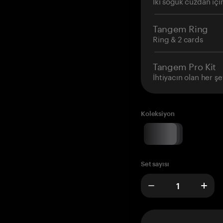
İki soğuk cüzdan içi
Tangem Ring
Ring & 2 cards
Tangem Pro Kit
İhtiyacın olan her şe
Koleksiyon
Set sayısı