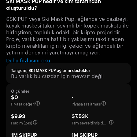
SKI MASK PUP nedir ve kim tarafından
oluşturuldu?
$SKIPUP veya Ski Mask Pup, eğlence ve cazibeyi,
kayak maskesi takan sevimli bir köpek maskotu ile
birleştiren, topluluk odaklı bir kripto projesidir.
Proje, varlıklarına hafif bir yaklaşımı takdir eden
kripto meraklıları için ilgi çekici ve eğlenceli bir
yatırım deneyimi yaratmayı amaçlıyor.
Daha fazlasını oku
Tangem, SKI MASK PUP ağlarını destekler
Bu varlık bu cüzdan için mevcut değil
Ölçümler
$0
-
Piyasa değeri
Piyasa sıralaması
$9.93
$7.53K
Hacim (24s)
Tam seyreltilmiş değerleme
1M SKIPUP
1M SKIPUP