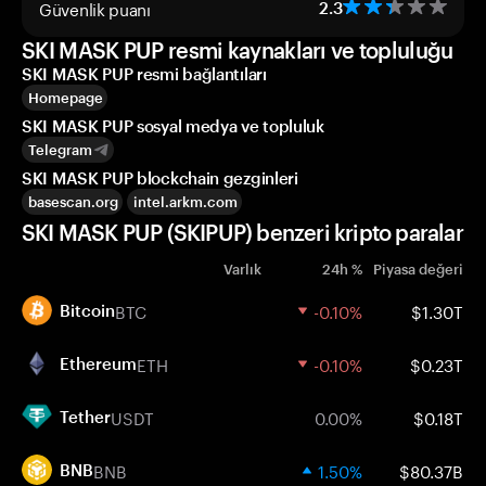
Güvenlik puanı
2.3
SKI MASK PUP resmi kaynakları ve topluluğu
SKI MASK PUP resmi bağlantıları
Homepage
SKI MASK PUP sosyal medya ve topluluk
Telegram
SKI MASK PUP blockchain gezginleri
basescan.org
intel.arkm.com
SKI MASK PUP (SKIPUP) benzeri kripto paralar
Varlık
24h %
Piyasa değeri
BTC
-0.10%
$1.30T
Bitcoin
ETH
-0.10%
$0.23T
Ethereum
USDT
0.00%
$0.18T
Tether
BNB
1.50%
$80.37B
BNB