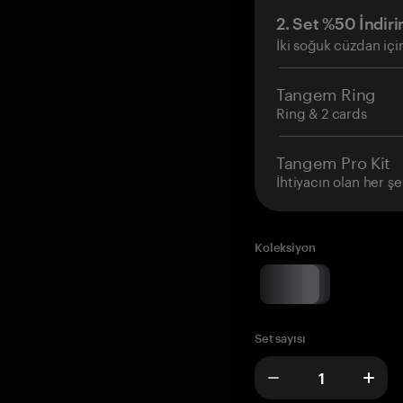
2. Set %50 İndiri
İki soğuk cüzdan içi
Tangem Ring
Ring & 2 cards
Tangem Pro Kit
İhtiyacın olan her şe
Koleksiyon
Set sayısı