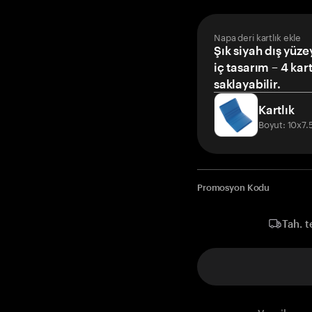
Napa deri kartlık ekle
Şık siyah dış yüze
iç tasarım – 4 kar
saklayabilir.
Kartlık
Boyut: 10x7
Promosyon Kodu
Tah. t