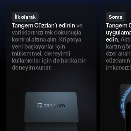
İlk olarak
Sonra
Tangem Cüzdan’ı edinin
ve
Tangem C
varlıklarınızı tek dokunuşla
uygulama
kontrol altına alın. Kriptoya
edin.
Akti
yeni başlayanlar için
kartın gö
mükemmel, deneyimli
özel anah
kullanıcılar için de harika bir
cüzdanın 
deneyim sunar.
imkansız h