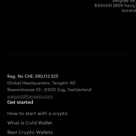
Vergiler ve 
$100.00 (KDV hariç)
ücrets
Reg. No CHE-390.112.525
Global Headquarters, Tangem AG
Baarerstrasse 10
,
6300 Zug
,
Switzerland
support@tangem.com
Get started
How to start with a crypto
What is Cold Wallet
Best Crypto Wallets