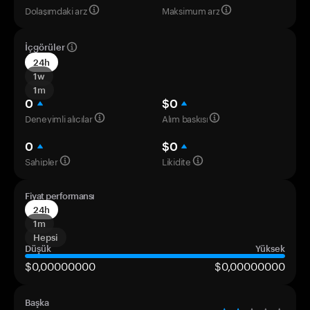
Dolaşımdaki arz
Maksimum arz
İçgörüler
24h
1w
1m
0
$0
Deneyimli alıcılar
Alım baskısı
0
$0
Sahipler
Likidite
Fiyat performansı
24h
1m
Hepsi
Düşük
Yüksek
$0,00000000
$0,00000000
Başka