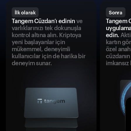
İlk olarak
Sonra
Tangem Cüzdan’ı edinin
ve
Tangem C
varlıklarınızı tek dokunuşla
uygulama
kontrol altına alın. Kriptoya
edin.
Akti
yeni başlayanlar için
kartın gö
mükemmel, deneyimli
özel anah
kullanıcılar için de harika bir
cüzdanın 
deneyim sunar.
imkansız h