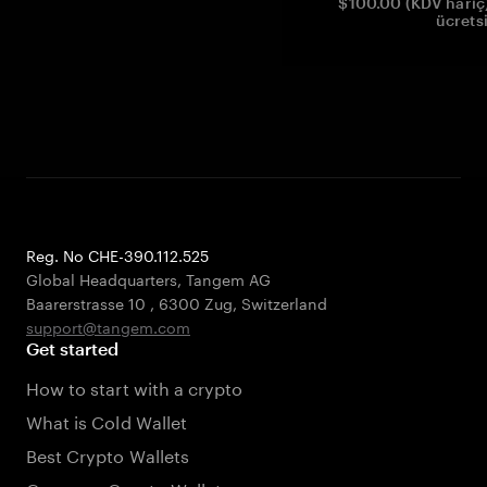
$100.00 (KDV hariç)
ücrets
Reg. No CHE-390.112.525
Global Headquarters, Tangem AG
Baarerstrasse 10
,
6300 Zug
,
Switzerland
support@tangem.com
Get started
How to start with a crypto
What is Cold Wallet
Best Crypto Wallets