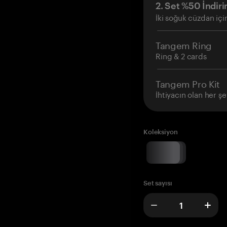
2. Set %50 İndiri
İki soğuk cüzdan içi
Tangem Ring
Ring & 2 cards
Tangem Pro Kit
İhtiyacın olan her şe
Koleksiyon
Set sayısı