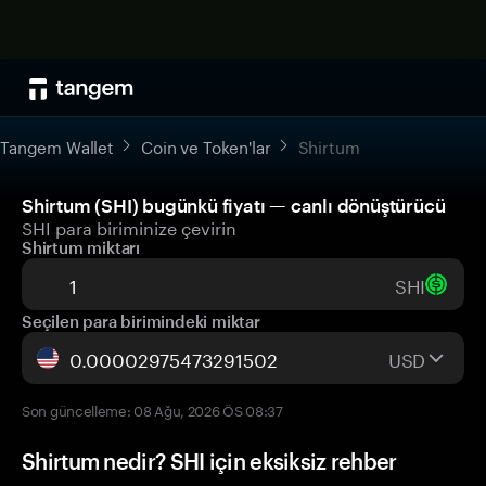
Tangem Wallet
Coin ve Token'lar
Shirtum
Shirtum (SHI) bugünkü fiyatı — canlı dönüştürücü
SHI para biriminize çevirin
Shirtum miktarı
SHI
Seçilen para birimindeki miktar
USD
Son güncelleme: 08 Ağu, 2026 ÖS 08:37
Shirtum nedir? SHI için eksiksiz rehber