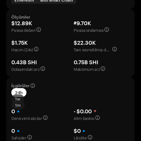
Ethereum
Bnb Smart Chain
Ölçümler
$12.89K
#9.70K
Piyasa değeri
Piyasa sıralaması
$1.75K
$22.30K
Hacim (24s)
Tam seyreltilmiş değerleme
0.43B SHI
0.75B SHI
Dolaşımdaki arz
Maksimum arz
İçgörüler
24h
1w
1m
0
- $0.00
Deneyimli alıcılar
Alım baskısı
0
$0
Sahipler
Likidite