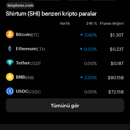
binplorer.com
Shirtum (SHI) benzeri kripto paralar
Varlık
24h %
Piyasa değeri
BTC
0.40%
$1.30T
Bitcoin
ETH
0.50%
$0.23T
Ethereum
USDT
0.00%
$0.18T
Tether
BNB
2.00%
$80.15B
BNB
USDC
0.00%
$72.15B
USDC
Tümünü gör