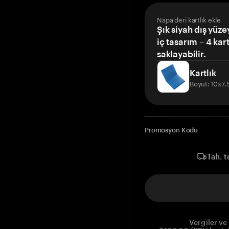
Napa deri kartlık ekle
Şık siyah dış yüze
iç tasarım – 4 kar
saklayabilir.
Kartlık
Boyut: 10x7
Promosyon Kodu
Tah. t
Vergiler ve 