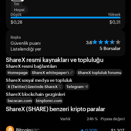
1m
Hepsi
Düşük
Yüksek
$0,28
$0,31
Başka
Güvenlik puanı
3.6
Listelendiği yer
5
Borsalar
ShareX resmi kaynakları ve topluluğu
ShareX resmi bağlantıları
Homepage
ShareX whitepaper’ı
ShareX topluluk forumu
ShareX sosyal medya ve topluluk
X (Twitter) üzerinde ShareX
Telegram
ShareX blockchain gezginleri
bscscan.com
binplorer.com
ShareX (SHARE) benzeri kripto paralar
Varlık
24h %
Piyasa değeri
BTC
0.20%
$1.30T
Bitcoin