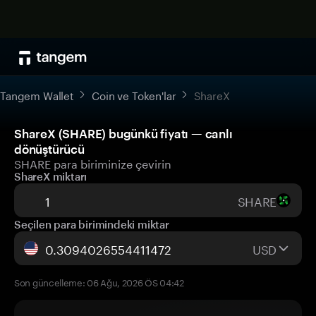
Tangem Wallet
Coin ve Token'lar
ShareX
ShareX (SHARE) bugünkü fiyatı — canlı
dönüştürücü
SHARE para biriminize çevirin
ShareX miktarı
SHARE
Seçilen para birimindeki miktar
USD
Son güncelleme: 06 Ağu, 2026 ÖS 04:42