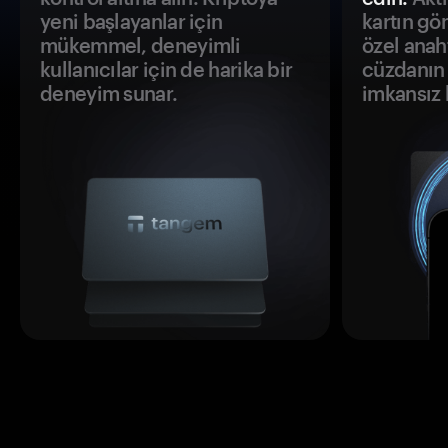
yeni başlayanlar için
kartın gö
mükemmel, deneyimli
özel anah
kullanıcılar için de harika bir
cüzdanın 
deneyim sunar.
imkansız h