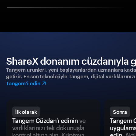
ShareX donanım cüzdanıyla güv
Tangem ürünleri, yeni başlayanlardan uzmanlara kadar h
getirir. En son teknolojiyle Tangem, dijital varlıklarını
Tangem’i edin
İlk olarak
Sonra
Tangem Cüzdan’ı edinin
ve
Tangem C
varlıklarınızı tek dokunuşla
uygulama
kontrol altına alın. Kriptoya
edin.
Akti