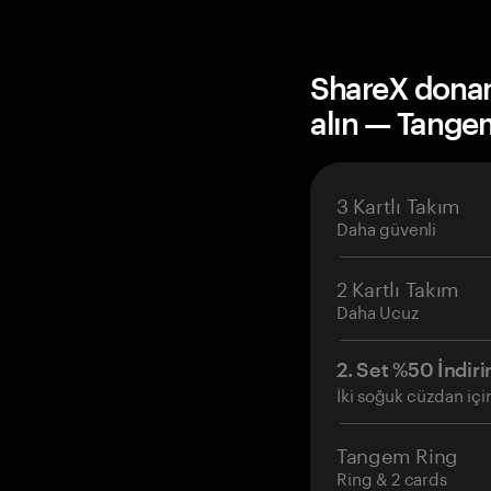
ShareX donan
alın — Tange
3 Kartlı Takım
Daha güvenli
2 Kartlı Takım
Daha Ucuz
2. Set %50 İndiri
İki soğuk cüzdan içi
Tangem Ring
Ring & 2 cards