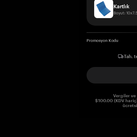
Kartlık
Boyut: 10x7
Promosyon Kodu
Tah. t
Vergiler ve 
$100.00 (KDV hariç)
ücrets