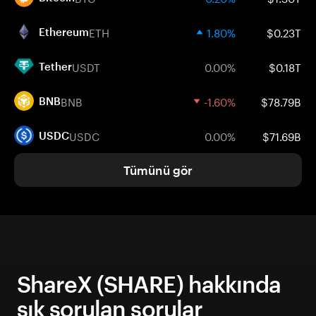
ETH
1.80%
$0.23T
Ethereum
USDT
0.00%
$0.18T
Tether
BNB
-1.60%
$78.79B
BNB
USDC
0.00%
$71.69B
USDC
Tümünü gör
ShareX (SHARE) hakkında
sık sorulan sorular