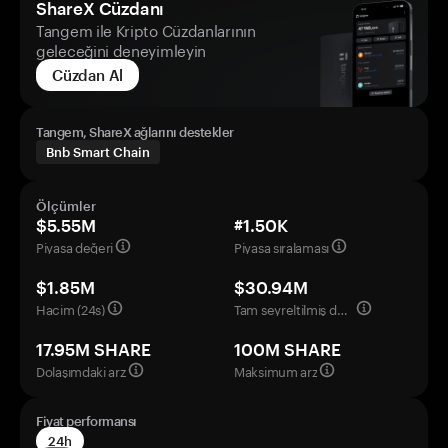
ShareX Cüzdanı
Tangem ile Kripto Cüzdanlarının
geleceğini deneyimleyin
Cüzdan Al
Tangem, ShareX ağlarını destekler
Bnb Smart Chain
Ölçümler
$5.55M
#1.50K
Piyasa değeri
Piyasa sıralaması
$1.85M
$30.94M
Hacim (24s)
Tam seyreltilmiş değerleme
17.95M SHARE
100M SHARE
Dolaşımdaki arz
Maksimum arz
Fiyat performansı
24h