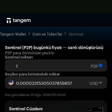
Tangem Wallet
Coin ve Token'lar
Sentinel
Sentinel (P2P) bugünkü fiyatı — canlı dönüştürücü
P2P para biriminize çevirin
Sentinel miktarı
P2P
Seçilen para birimindeki miktar
USD
Son güncelleme: 07 Ağu, 2026 ÖÖ 03:32
Sentinel Cüzdanı