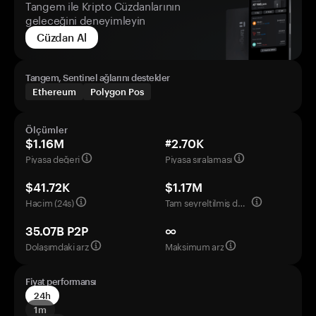
Tangem ile Kripto Cüzdanlarının
geleceğini deneyimleyin
Cüzdan Al
Tangem, Sentinel ağlarını destekler
Ethereum
Polygon Pos
Ölçümler
$1.16M
#2.70K
Piyasa değeri
Piyasa sıralaması
$41.72K
$1.17M
Hacim (24s)
Tam seyreltilmiş değerleme
35.07B P2P
∞
Dolaşımdaki arz
Maksimum arz
Fiyat performansı
24h
1m