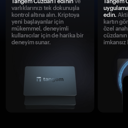
Tangem Cüzdan’ı edinin
ve
Tangem C
varlıklarınızı tek dokunuşla
uygulama
kontrol altına alın. Kriptoya
edin.
Akti
yeni başlayanlar için
kartın gö
mükemmel, deneyimli
özel anah
kullanıcılar için de harika bir
cüzdanın 
deneyim sunar.
imkansız h