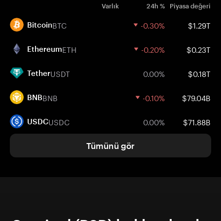
Varlık
24h %
Piyasa değeri
BTC
-0.30%
$1.29T
Bitcoin
ETH
-0.20%
$0.23T
Ethereum
USDT
0.00%
$0.18T
Tether
BNB
-0.10%
$79.04B
BNB
USDC
0.00%
$71.88B
USDC
Tümünü gör