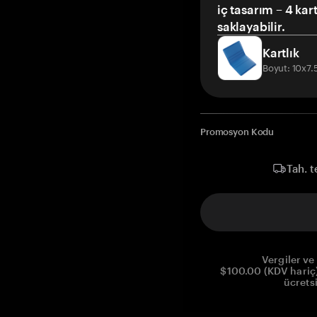
iç tasarım – 4 kar
saklayabilir.
Kartlık
Boyut: 10x7
Promosyon Kodu
Tah. t
Vergiler ve 
$100.00 (KDV hariç)
ücrets