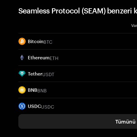
Seamless Protocol (SEAM) benzeri k
Var
BTC
Bitcoin
ETH
Ethereum
USDT
Tether
BNB
BNB
USDC
USDC
Tümünü 