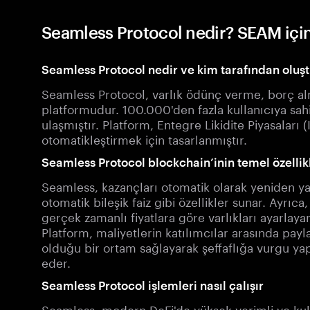
Seamless Protocol nedir? SEAM için
Seamless Protocol nedir ve kim tarafından oluş
Seamless Protocol, varlık ödünç verme, borç al
platformudur. 100.000'den fazla kullanıcıya sahi
ulaşmıştır. Platform, Entegre Likidite Piyasaları (
otomatikleştirmek için tasarlanmıştır.
Seamless Protocol blockchain’inin temel özellik
Seamless, kazançları otomatik olarak yeniden yatı
otomatik bileşik faiz gibi özellikler sunar. Ayrıc
gerçek zamanlı fiyatlara göre varlıkları ayarlaya
Platform, maliyetlerin katılımcılar arasında payl
olduğu bir ortam sağlayarak şeffaflığa vurgu yap
eder.
Seamless Protocol işlemleri nasıl çalışır
Seamless, modern DeFi'de yüksek verimli ve kul