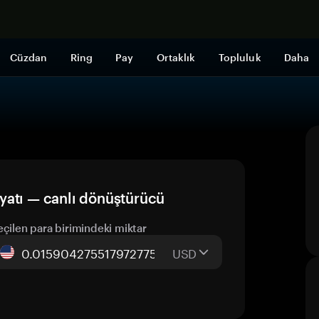
Şimdi alışveri
Cüzdan
Ring
Pay
Ortaklık
Topluluk
Daha
yatı — canlı dönüştürücü
eçilen para birimindeki miktar
USD