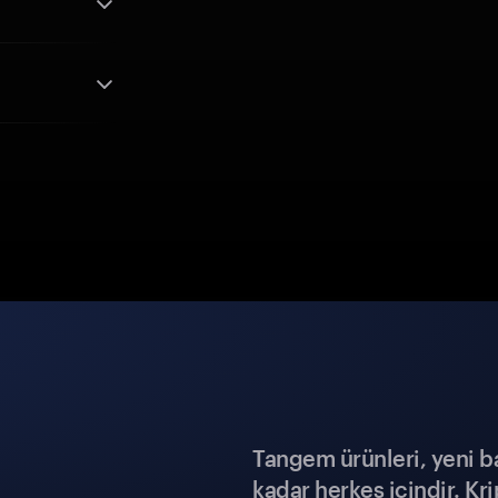
Tangem ürünleri, yeni b
kadar herkes içindir. Kr