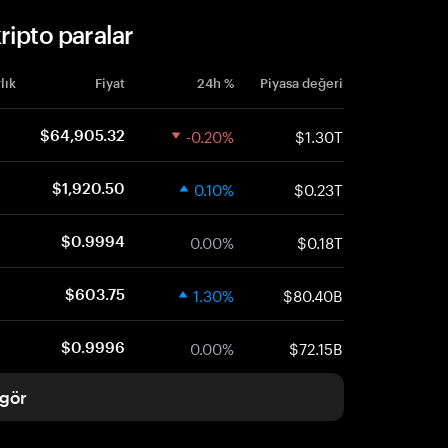
ripto paralar
lık
Fiyat
24h %
Piyasa değeri
-0.20%
$1.30T
$64,905.32
0.10%
$0.23T
$1,920.50
0.00%
$0.18T
$0.9994
1.30%
$80.40B
$603.75
0.00%
$72.15B
$0.9996
gör