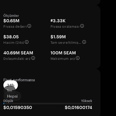
Ölçümler
$0.65M
#3.33K
Piyasa değeri
Piyasa sıralaması
$38.05
$1.59M
Hacim (24s)
Tam seyreltilmiş değerleme
40.69M SEAM
100M SEAM
Dolaşımdaki arz
Maksimum arz
Fiyat performansı
24h
1m
Hepsi
Düşük
Yüksek
$0,01590350
$0,01600174