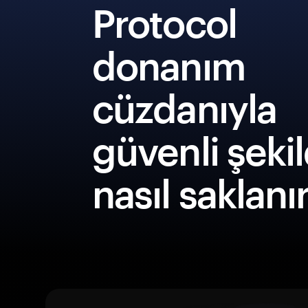
Protocol
donanım
cüzdanıyla
güvenli şeki
nasıl saklanı