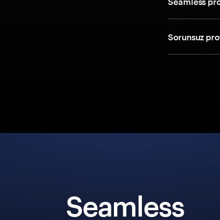
Seamless pro
Sorunsuz prot
Seamless