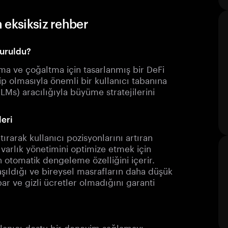
 eksiksiz rehber
turuldu?
ma ve çoğaltma için tasarlanmış bir DeFi
p olmasıyla önemli bir kullanıcı tabanına
ILMs) aracılığıyla büyüme stratejilerini
leri
rarak kullanıcı pozisyonlarını artıran
a, varlık yönetimini optimize etmek için
n otomatik dengeleme özelliğini içerir.
aşıldığı ve bireysel masrafların daha düşük
ar ve gizli ücretler olmadığını garanti
lanıcı dostu bir deneyim sağlamayı