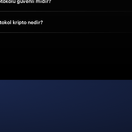
tokolü güvenli midir?
okol kripto nedir?