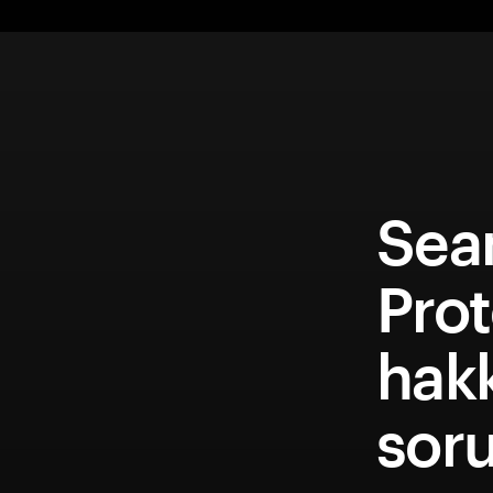
Sea
Pro
hakk
soru