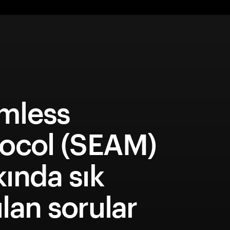
mless
tocol (SEAM)
ında sık
lan sorular