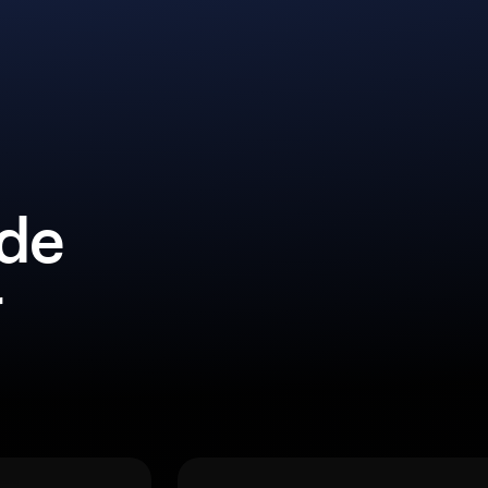
lde
r