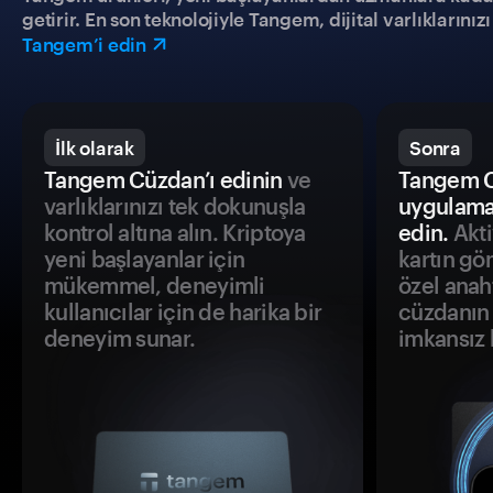
getirir. En son teknolojiyle Tangem, dijital varlıklarını
Tangem’i edin
İlk olarak
Sonra
Tangem Cüzdan’ı edinin
ve
Tangem C
varlıklarınızı tek dokunuşla
uygulama
kontrol altına alın. Kriptoya
edin.
Akti
yeni başlayanlar için
kartın gö
mükemmel, deneyimli
özel anah
kullanıcılar için de harika bir
cüzdanın 
deneyim sunar.
imkansız h