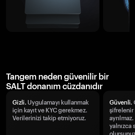
Tangem neden güvenilir bir
SALT donanım cüzdanıdır
Gizli.
Uygulamayı kullanmak
Güvenli.
Ö
için kayıt ve KYC gerekmez.
şifrelenir
Verilerinizi takip etmiyoruz.
ayrılmaz.
yalnızca s
olursunuz