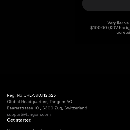
Vergiler ve 
$100.00 (KDV hariç)
ücrets
Reg. No CHE-390.112.525
Global Headquarters, Tangem AG
Baarerstrasse 10
,
6300 Zug
,
Switzerland
support@tangem.com
Get started
How to start with a crypto