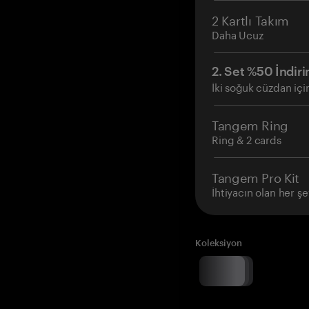
2 Kartlı Takım
Daha Ucuz
2. Set %50 İndiri
İki soğuk cüzdan içi
Tangem Ring
Ring & 2 cards
Tangem Pro Kit
İhtiyacın olan her şe
Koleksiyon