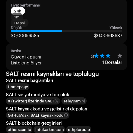
Fiyat performansı
24h
1m
Hepsi
Düşük
Yüksek
$0,00659585
$0,00668687
Başka
Güvenlik puanı
3
Listelendiği yer
1
Borsalar
SALT resmi kaynakları ve topluluğu
SALT resmi bağlantıları
Homepage
SALT sosyal medya ve topluluk
X (Twitter) üzerinde SALT
Telegram
SALT kaynak kodu ve geliştirici depoları
GitHub’daki SALT kaynak kodu
SALT blockchain gezginleri
etherscan.io
intel.arkm.com
ethplorer.io