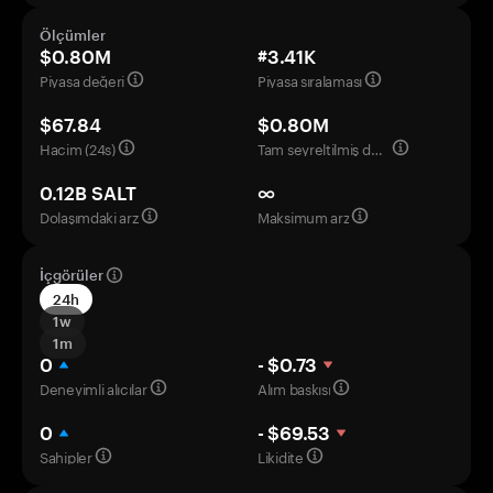
Ölçümler
$0.80M
#3.41K
Piyasa değeri
Piyasa sıralaması
$67.84
$0.80M
Hacim (24s)
Tam seyreltilmiş değerleme
0.12B SALT
∞
Dolaşımdaki arz
Maksimum arz
İçgörüler
24h
1w
1m
0
- $0.73
Deneyimli alıcılar
Alım baskısı
0
- $69.53
Sahipler
Likidite