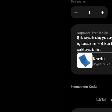
Set sayısı
Napa deri kartlık ekle
Şık siyah dış yüze
iç tasarım – 4 kar
saklayabilir.
Kartlık
Boyut: 10x7
Promosyon Kodu
Tah. t