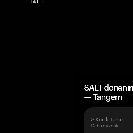
TikTok
SALT donanım 
— Tangem
3 Kartlı Takım
Daha güvenli