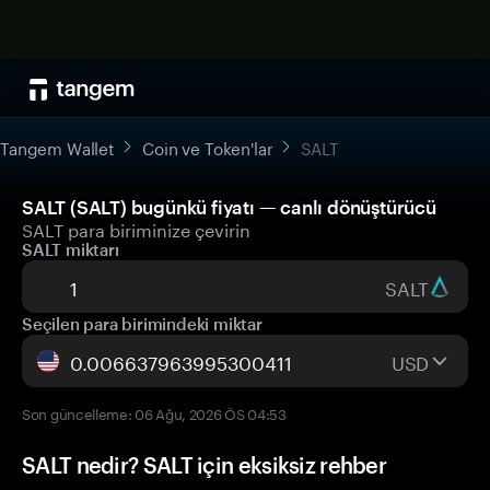
Tangem Wallet
Coin ve Token'lar
SALT
SALT (SALT) bugünkü fiyatı — canlı dönüştürücü
SALT para biriminize çevirin
SALT miktarı
SALT
Seçilen para birimindeki miktar
USD
Son güncelleme: 06 Ağu, 2026 ÖS 04:53
SALT nedir? SALT için eksiksiz rehber