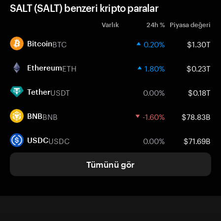
SALT (SALT) benzeri kripto paralar
Varlık
24h %
Piyasa değeri
BTC
0.20%
$1.30T
Bitcoin
ETH
1.80%
$0.23T
Ethereum
USDT
0.00%
$0.18T
Tether
BNB
-1.60%
$78.83B
BNB
USDC
0.00%
$71.69B
USDC
Tümünü gör