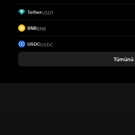
USDT
Tether
BNB
BNB
USDC
USDC
Tümünü 