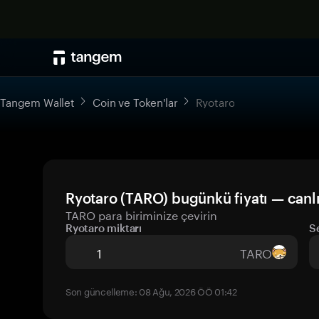
Tangem Wallet
Coin ve Token'lar
Ryotaro
Ryotaro (TARO) bugünkü fiyatı — canl
TARO para biriminize çevirin
Ryotaro miktarı
S
TARO
Son güncelleme: 08 Ağu, 2026 ÖÖ 01:42