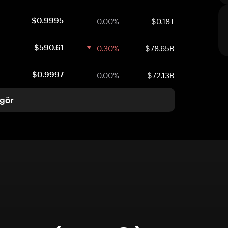
0.00%
$0.18T
$0.9995
-0.30%
$78.65B
$590.61
0.00%
$72.13B
$0.9997
gör