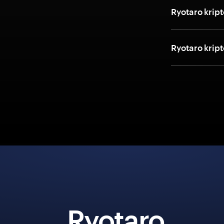
Ryotaro kripto
Ryotaro kript
Ryotaro