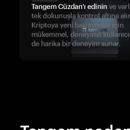
Tangem Cüzdan’ı edinin
ve varl
tek dokunuşla kontrol altına alı
Kriptoya yeni başlayanlar için
mükemmel, deneyimli kullanıcıl
de harika bir deneyim sunar.