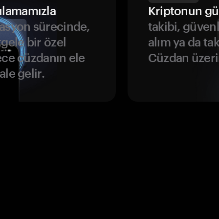
ulamamızla
Kriptonun gü
asyon sürecinde,
takibi, güven
gele bir özel
alım ya da ta
ece cüzdanın ele
Cüzdan üzeri
le gelir.