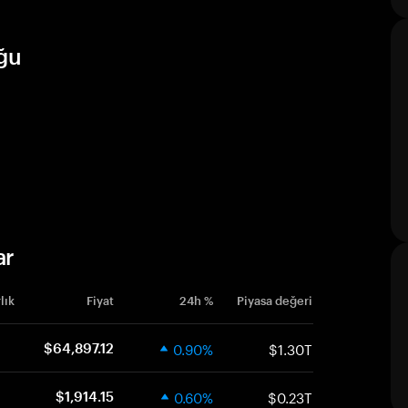
uğu
ar
lık
Fiyat
24h %
Piyasa değeri
0.90%
$1.30T
$64,897.12
0.60%
$0.23T
$1,914.15