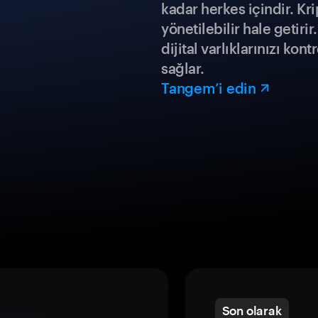
kadar herkes içindir. Kr
yönetilebilir hale getiri
dijital varlıklarınızı ko
sağlar.
Tangem’i edin
Son olarak