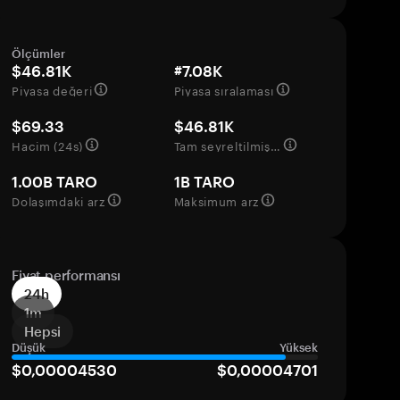
Ölçümler
$46.81K
#7.08K
Piyasa değeri
Piyasa sıralaması
$69.33
$46.81K
Hacim (24s)
Tam seyreltilmiş değerleme
1.00B TARO
1B TARO
Dolaşımdaki arz
Maksimum arz
Fiyat performansı
24h
1m
Hepsi
Düşük
Yüksek
$0,00004530
$0,00004701