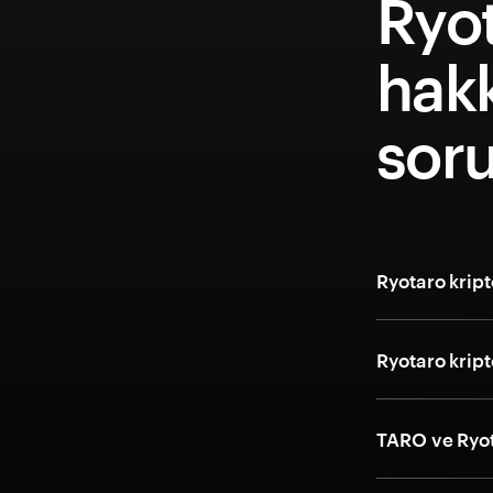
Ryo
hakk
soru
Ryotaro kript
Ryotaro kript
TARO ve Ryot