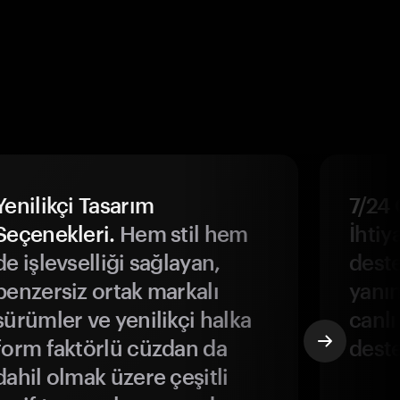
Yenilikçi Tasarım
7/24 
Seçenekleri.
Hem stil hem
İhtiya
de işlevselliği sağlayan,
deste
benzersiz ortak markalı
yanın
sürümler ve yenilikçi halka
canlı
form faktörlü cüzdan da
deste
dahil olmak üzere çeşitli