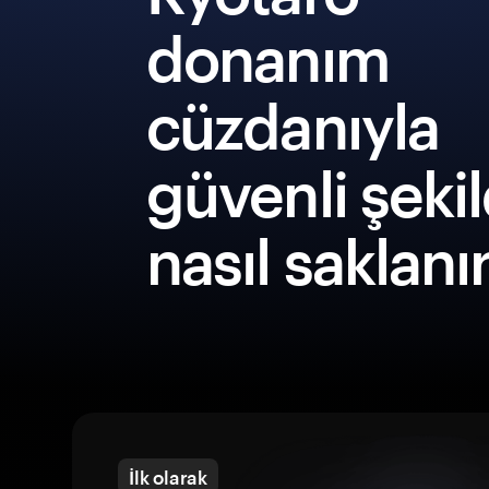
donanım
cüzdanıyla
güvenli şeki
nasıl saklanı
İlk olarak