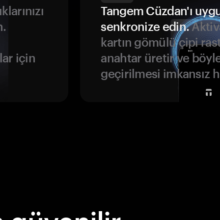
ıklarınızı
Tangem Cüzdan'ı uyg
n.
senkronize edin.
Aktiv
kartın gömülü çipi rast
ar için
anahtar üretir ve böyl
geçirilmesi imkansız ha