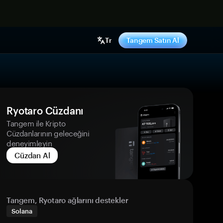
ş yap
Tr
Tangem Satın Al
Ryotaro Cüzdanı
Tangem ile Kripto
Cüzdanlarının geleceğini
deneyimleyin
Cüzdan Al
Tangem, Ryotaro ağlarını destekler
Solana