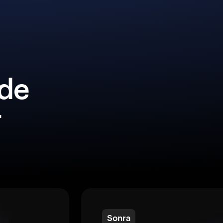
lde
r
Sonra