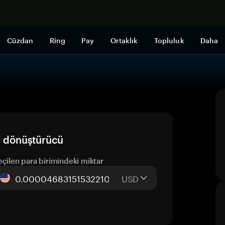
Şimdi alışveri
Cüzdan
Ring
Pay
Ortaklık
Topluluk
Daha
ı dönüştürücü
eçilen para birimindeki miktar
USD