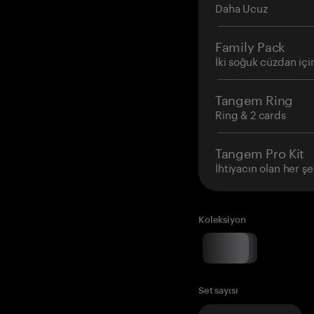
Daha Ucuz
Family Pack
İki soğuk cüzdan içi
Tangem Ring
Ring & 2 cards
Tangem Pro Kit
İhtiyacın olan her şe
Koleksiyon
Set sayısı