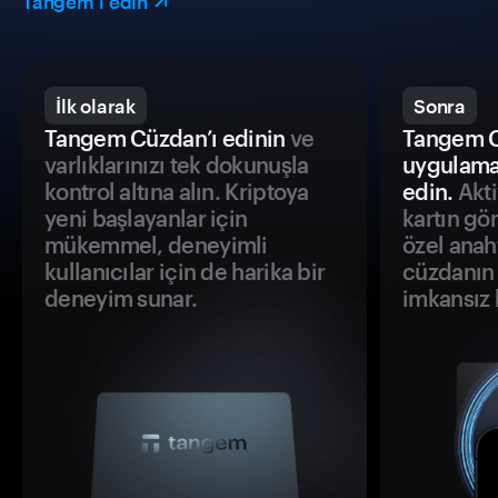
Tangem’i edin
İlk olarak
Sonra
Tangem Cüzdan’ı edinin
ve
Tangem C
varlıklarınızı tek dokunuşla
uygulama
kontrol altına alın. Kriptoya
edin.
Akti
yeni başlayanlar için
kartın gö
mükemmel, deneyimli
özel anah
kullanıcılar için de harika bir
cüzdanın 
deneyim sunar.
imkansız h