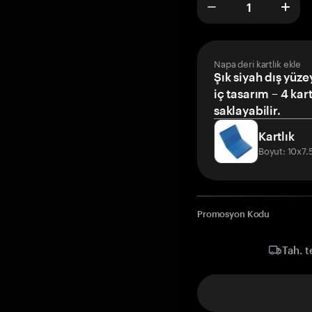
Napa deri kartlık ekle
Şık siyah dış yüze
iç tasarım – 4 kar
saklayabilir.
Kartlık
Boyut: 10x7
Promosyon Kodu
Tah. t