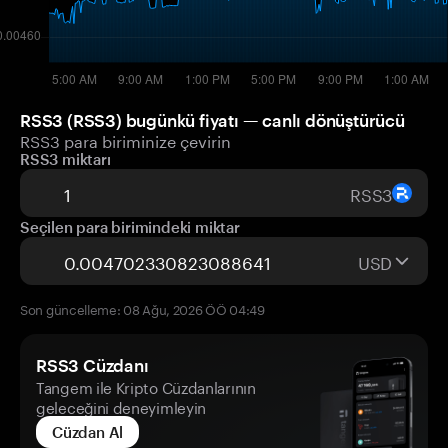
RSS3 (RSS3) bugünkü fiyatı — canlı dönüştürücü
RSS3 para biriminize çevirin
RSS3 miktarı
RSS3
Seçilen para birimindeki miktar
USD
Son güncelleme: 08 Ağu, 2026 ÖÖ 04:49
RSS3 Cüzdanı
Tangem ile Kripto Cüzdanlarının
geleceğini deneyimleyin
Cüzdan Al