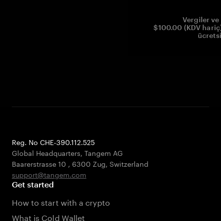
Vergiler ve 
$100.00 (KDV hariç)
ücrets
Reg. No CHE-390.112.525
Global Headquarters, Tangem AG
Baarerstrasse 10
,
6300 Zug
,
Switzerland
support@tangem.com
Get started
How to start with a crypto
What is Cold Wallet