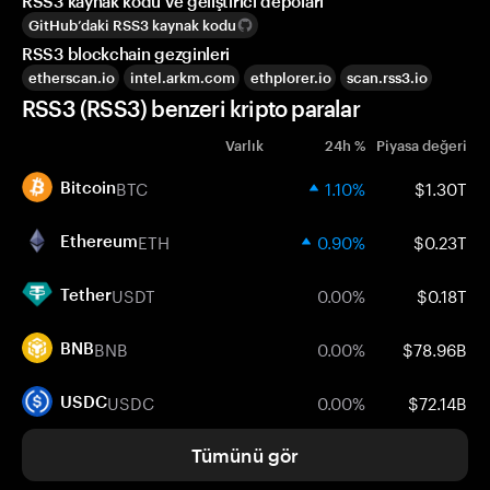
RSS3 kaynak kodu ve geliştirici depoları
GitHub’daki RSS3 kaynak kodu
RSS3 blockchain gezginleri
etherscan.io
intel.arkm.com
ethplorer.io
scan.rss3.io
RSS3 (RSS3) benzeri kripto paralar
Varlık
24h %
Piyasa değeri
BTC
1.10%
$1.30T
Bitcoin
ETH
0.90%
$0.23T
Ethereum
USDT
0.00%
$0.18T
Tether
BNB
0.00%
$78.96B
BNB
USDC
0.00%
$72.14B
USDC
Tümünü gör