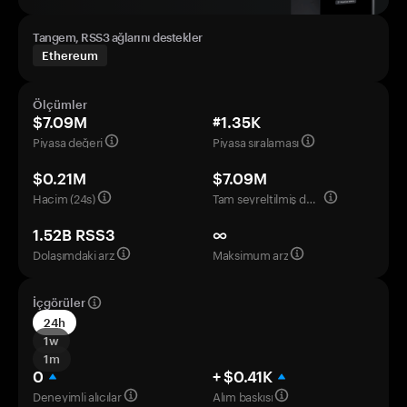
Tangem, RSS3 ağlarını destekler
Ethereum
Ölçümler
$7.09M
#1.35K
Piyasa değeri
Piyasa sıralaması
$0.21M
$7.09M
Hacim (24s)
Tam seyreltilmiş değerleme
1.52B RSS3
∞
Dolaşımdaki arz
Maksimum arz
İçgörüler
24h
1w
1m
0
+ $0.41K
Deneyimli alıcılar
Alım baskısı