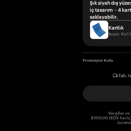
Şık siyah dış yüze
iç tasarım – 4 kar
saklayabilir.
Kartlık
Boyut: 10x7
Promosyon Kodu
Tah. t
Vergiler ve 
$100.00 (KDV hariç)
ücrets