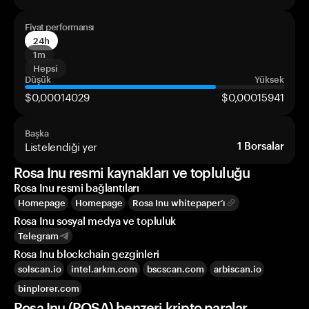
Fiyat performansı
24h
1m
Hepsi
Düşük
Yüksek
$0,00014029
$0,00015941
Başka
Listelendiği yer
1
Borsalar
Rosa Inu resmi kaynakları ve topluluğu
Rosa Inu resmi bağlantıları
Homepage
Homepage
Rosa Inu whitepaper’ı
Rosa Inu sosyal medya ve topluluk
Telegram
Rosa Inu blockchain gezginleri
solscan.io
intel.arkm.com
bscscan.com
arbiscan.io
binplorer.com
Rosa Inu (ROSA) benzeri kripto paralar