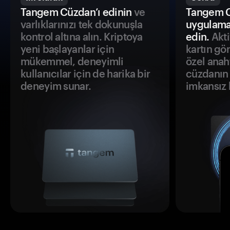
Tangem Cüzdan’ı edinin
ve
Tangem C
varlıklarınızı tek dokunuşla
uygulama
kontrol altına alın. Kriptoya
edin.
Akti
yeni başlayanlar için
kartın gö
mükemmel, deneyimli
özel anah
kullanıcılar için de harika bir
cüzdanın 
deneyim sunar.
imkansız h