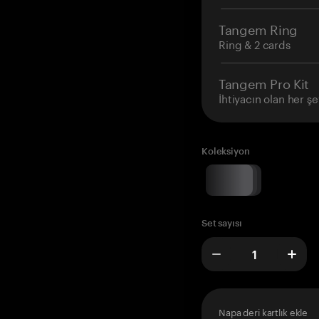
Tangem Ring
Ring & 2 cards
Tangem Pro Kit
İhtiyacın olan her şe
Koleksiyon
Set sayısı
Napa deri kartlık ekle