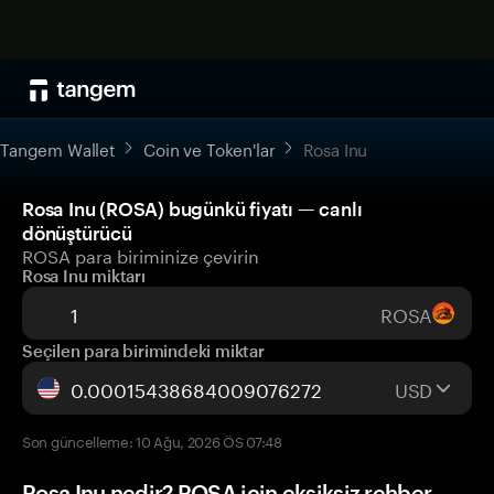
Tangem Wallet
Coin ve Token'lar
Rosa Inu
Rosa Inu (ROSA) bugünkü fiyatı — canlı
dönüştürücü
ROSA para biriminize çevirin
Rosa Inu miktarı
ROSA
Seçilen para birimindeki miktar
USD
Son güncelleme: 10 Ağu, 2026 ÖS 07:48
Rosa Inu nedir? ROSA için eksiksiz rehber