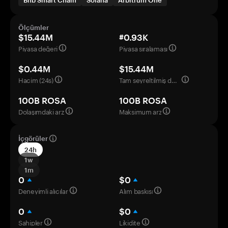
Bnb Smart Chain
Solana
Arbitrum One
Ölçümler
$15.44M
#0.93K
Piyasa değeri
Piyasa sıralaması
$0.44M
$15.44M
Hacim (24s)
Tam seyreltilmiş değerleme
100B ROSA
100B ROSA
Dolaşımdaki arz
Maksimum arz
İçgörüler
24h
1w
1m
0
$0
Deneyimli alıcılar
Alım baskısı
0
$0
Sahipler
Likidite