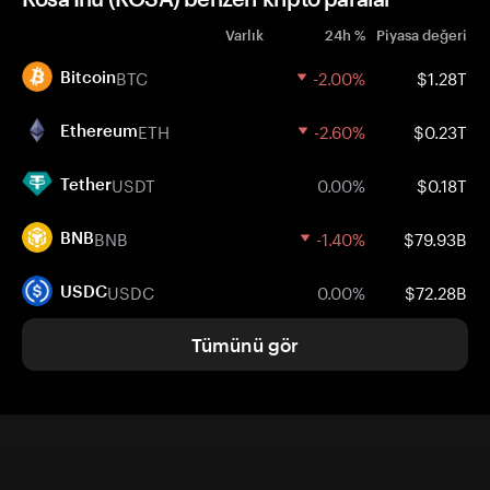
Varlık
24h %
Piyasa değeri
BTC
-2.00%
$1.28T
Bitcoin
ETH
-2.60%
$0.23T
Ethereum
USDT
0.00%
$0.18T
Tether
BNB
-1.40%
$79.93B
BNB
USDC
0.00%
$72.28B
USDC
Tümünü gör