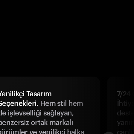
Yenilikçi Tasarım
7/24 
Seçenekleri.
Hem stil hem
İhtiya
de işlevselliği sağlayan,
deste
benzersiz ortak markalı
yanın
sürümler ve yenilikçi halka
canlı