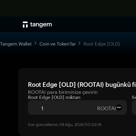
Tangem Wallet
Coin ve Token'lar
Root Edge [OLD]
Root Edge [OLD] (ROOTAI) bugünkü fi
ROOTAI para biriminize çevirin
Root Edge [OLD] miktarı
S
ROOTAI
Son güncelleme: 08 Ağu, 2026 ÖÖ 03:18