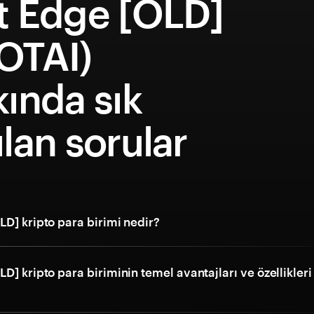
t Edge [OLD]
OTAI)
ında sık
lan sorular
D] kripto para birimi nedir?
D] kripto para biriminin temel avantajları ve özellikleri