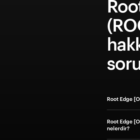
Roo
(RO
hakk
soru
Root Edge [OL
Root Edge [OL
nelerdir?