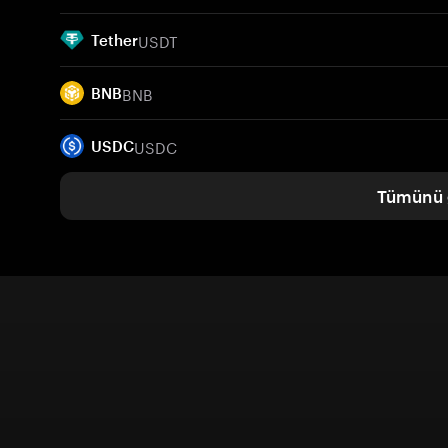
USDT
Tether
BNB
BNB
USDC
USDC
Tümünü 