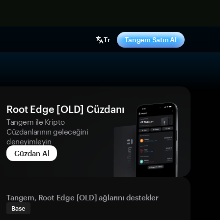
ş yap
Tr
Tangem Satın Al
Root Edge [OLD] Cüzdanı
Tangem ile Kripto
Cüzdanlarının geleceğini
deneyimleyin
Cüzdan Al
Tangem, Root Edge [OLD] ağlarını destekler
Base