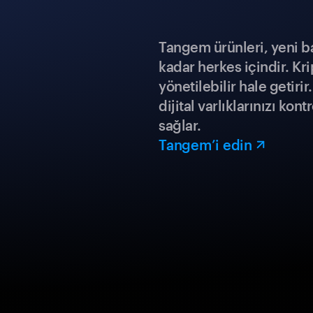
Tangem ürünleri, yeni b
kadar herkes içindir. Kr
yönetilebilir hale getiri
dijital varlıklarınızı ko
sağlar.
Tangem’i edin