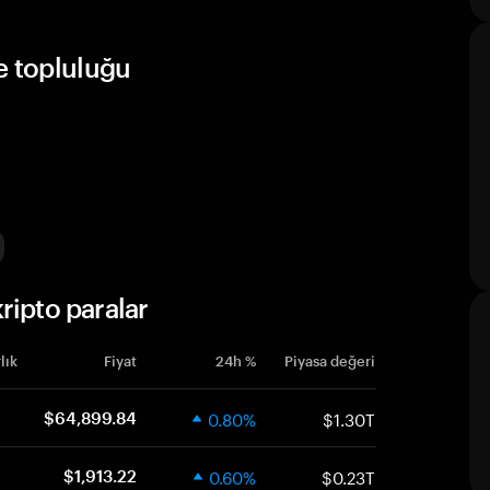
e topluluğu
ripto paralar
lık
Fiyat
24h %
Piyasa değeri
0.80%
$1.30T
$64,899.84
0.60%
$0.23T
$1,913.22