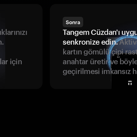
Sonra
ıklarınızı
Tangem Cüzdan'ı uyg
n.
senkronize edin.
Aktiv
kartın gömülü çipi rast
ar için
anahtar üretir ve böyl
geçirilmesi imkansız ha