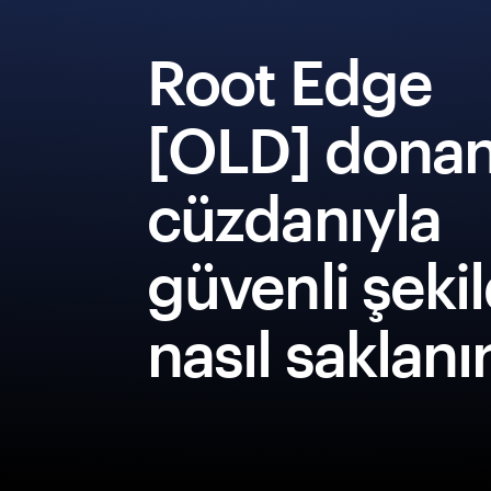
Root Edge
[OLD] dona
cüzdanıyla
güvenli şeki
nasıl saklanı