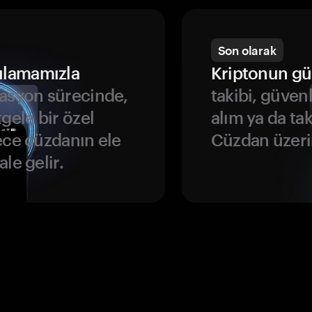
Son olarak
ulamamızla
Kriptonun gü
asyon sürecinde,
takibi, güven
gele bir özel
alım ya da ta
ece cüzdanın ele
Cüzdan üzeri
le gelir.