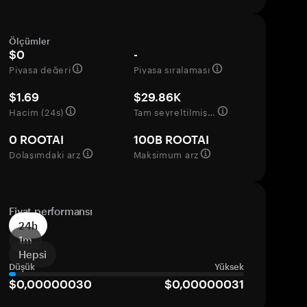
Ölçümler
$0
-
Piyasa değeri
Piyasa sıralaması
$1.69
$29.86K
Hacim (24s)
Tam seyreltilmiş değerleme
0 ROOTAI
100B ROOTAI
Dolaşımdaki arz
Maksimum arz
Fiyat performansı
24h
1m
Hepsi
Düşük
Yüksek
$0,00000030
$0,00000031