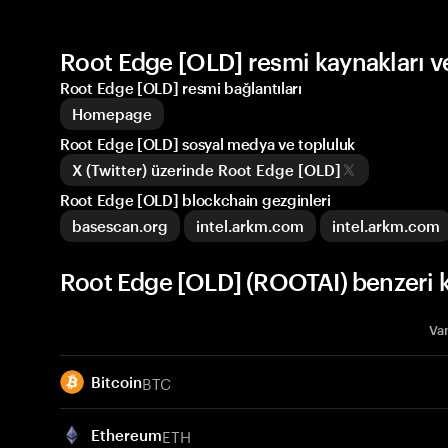
Root Edge [OLD] resmi kaynakları v
Root Edge [OLD] resmi bağlantıları
Homepage
Root Edge [OLD] sosyal medya ve topluluk
X (Twitter) üzerinde Root Edge [OLD]
Root Edge [OLD] blockchain gezginleri
basescan.org
intel.arkm.com
intel.arkm.com
Root Edge [OLD] (ROOTAI) benzeri k
Var
BTC
Bitcoin
ETH
Ethereum