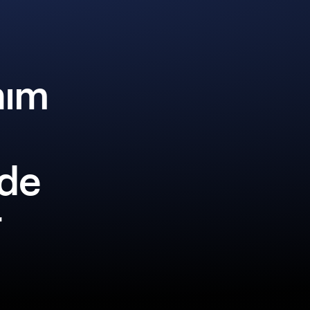
nım
lde
r