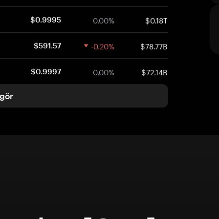
0.00%
$0.18T
$0.9995
-0.20%
$78.77B
$591.57
0.00%
$72.14B
$0.9997
gör