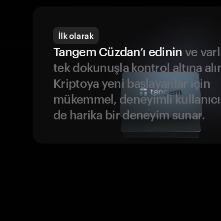
İlk olarak
Tangem Cüzdan’ı edinin
ve varl
tek dokunuşla kontrol altına alı
Kriptoya yeni başlayanlar için
mükemmel, deneyimli kullanıcıl
de harika bir deneyim sunar.