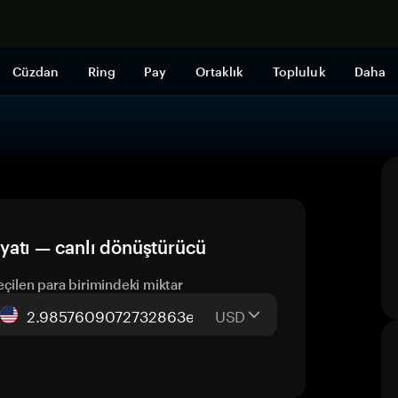
Şimdi alışveri
Cüzdan
Ring
Pay
Ortaklık
Topluluk
Daha
yatı — canlı dönüştürücü
eçilen para birimindeki miktar
USD