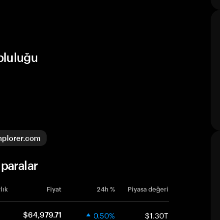
pluluğu
nplorer.com
paralar
lık
Fiyat
24h %
Piyasa değeri
0.50%
$1.30T
$64,979.71