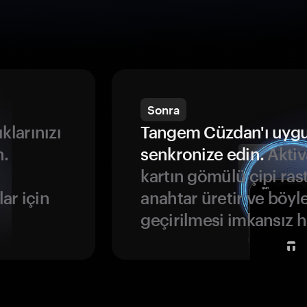
Sonra
ıklarınızı
Tangem Cüzdan'ı uyg
n.
senkronize edin.
Aktiv
kartın gömülü çipi rast
ar için
anahtar üretir ve böyl
geçirilmesi imkansız ha