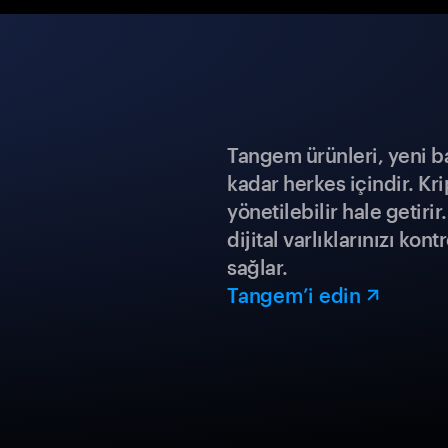
Tangem ürünleri, yeni b
kadar herkes içindir. Kr
yönetilebilir hale getiri
dijital varlıklarınızı ko
sağlar.
Tangem’i edin