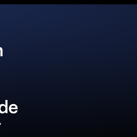
n
lde
r