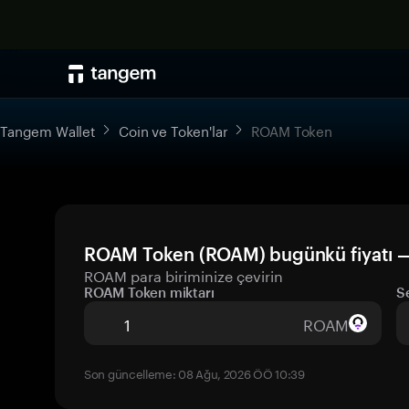
Tangem Wallet
Coin ve Token'lar
ROAM Token
ROAM Token (ROAM) bugünkü fiyatı —
ROAM para biriminize çevirin
ROAM Token miktarı
S
ROAM
Son güncelleme: 08 Ağu, 2026 ÖÖ 10:39