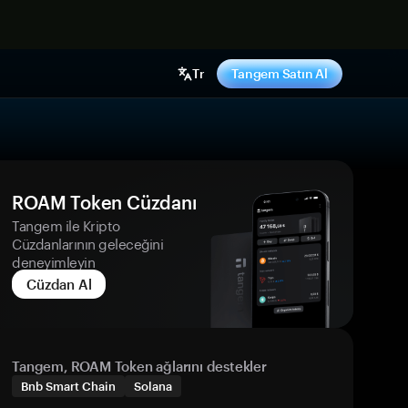
ş yap
Tr
Tangem Satın Al
ROAM Token Cüzdanı
Tangem ile Kripto
Cüzdanlarının geleceğini
deneyimleyin
Cüzdan Al
Tangem, ROAM Token ağlarını destekler
Bnb Smart Chain
Solana