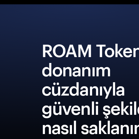
ROAM Toke
donanım
cüzdanıyla
güvenli şeki
nasıl saklanı