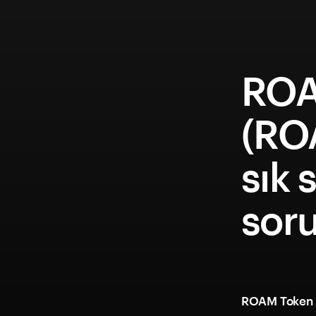
ROA
(RO
sık 
soru
ROAM Token k