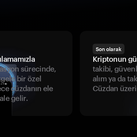
Son olarak
ulamamızla
Kriptonun gü
asyon sürecinde,
takibi, güven
gele bir özel
alım ya da ta
ece cüzdanın ele
Cüzdan üzeri
le gelir.