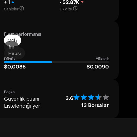
+ 1
- $2.87K
Sahipler
Likidite
Fiyat performansı
24h
1m
Hepsi
Düşük
Yüksek
$0,0085
$0,0090
Başka
Güvenlik puanı
3.6
Listelendiği yer
13
Borsalar