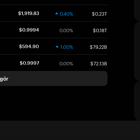
0.40%
$0.23T
$1,919.83
0.00%
$0.18T
$0.9994
1.00%
$79.22B
$594.90
0.00%
$72.13B
$0.9997
gör