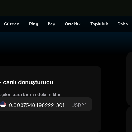
Şimdi alışveri
Cüzdan
Ring
Pay
Ortaklık
Topluluk
Daha
 canlı dönüştürücü
eçilen para birimindeki miktar
USD