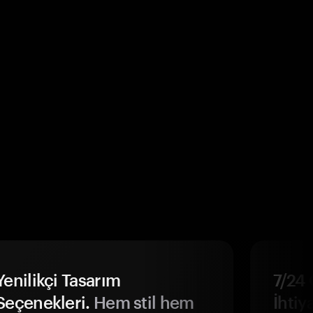
Yenilikçi Tasarım
7/24 
Seçenekleri.
Hem stil hem
İhtiya