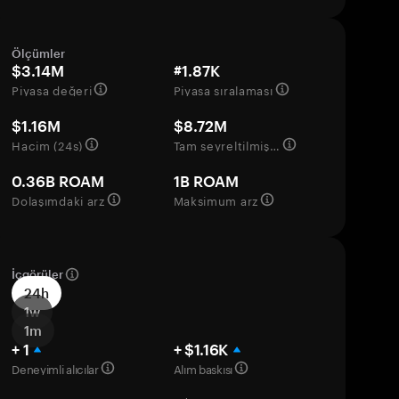
Ölçümler
$3.14M
#1.87K
Piyasa değeri
Piyasa sıralaması
$1.16M
$8.72M
Hacim (24s)
Tam seyreltilmiş değerleme
0.36B ROAM
1B ROAM
Dolaşımdaki arz
Maksimum arz
İçgörüler
24h
1w
1m
+ 1
+ $1.16K
Deneyimli alıcılar
Alım baskısı