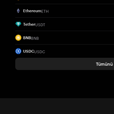
ETH
Ethereum
USDT
Tether
BNB
BNB
USDC
USDC
Tümünü 