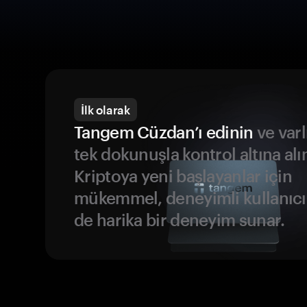
İlk olarak
Tangem Cüzdan’ı edinin
ve varl
tek dokunuşla kontrol altına alı
Kriptoya yeni başlayanlar için
mükemmel, deneyimli kullanıcıl
de harika bir deneyim sunar.