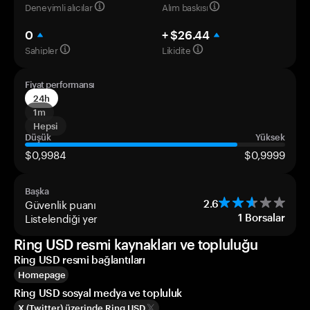
Deneyimli alıcılar
Alım baskısı
0
+ $26.44
Sahipler
Likidite
Fiyat performansı
24h
1m
Hepsi
Düşük
Yüksek
$0,9984
$0,9999
Başka
Güvenlik puanı
2.6
Listelendiği yer
1
Borsalar
Ring USD resmi kaynakları ve topluluğu
Ring USD resmi bağlantıları
Homepage
Ring USD sosyal medya ve topluluk
X (Twitter) üzerinde Ring USD