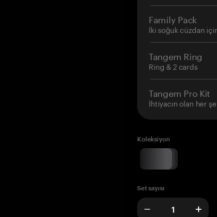
Family Pack
İki soğuk cüzdan içi
Tangem Ring
Ring & 2 cards
Tangem Pro Kit
İhtiyacın olan her şe
Koleksiyon
Set sayısı