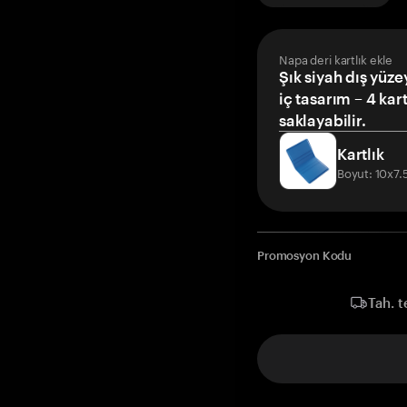
Napa deri kartlık ekle
Şık siyah dış yüze
iç tasarım – 4 kar
saklayabilir.
Kartlık
Boyut: 10x7
Promosyon Kodu
Tah. t