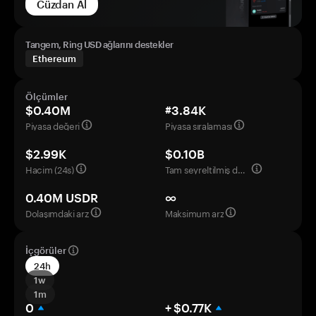
Cüzdan Al
Tangem, Ring USD ağlarını destekler
Ethereum
Ölçümler
$0.40M
#3.84K
Piyasa değeri
Piyasa sıralaması
$2.99K
$0.10B
Hacim (24s)
Tam seyreltilmiş değerleme
0.40M USDR
∞
Dolaşımdaki arz
Maksimum arz
İçgörüler
24h
1w
1m
0
+ $0.77K