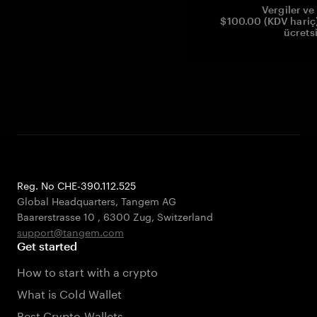
Vergiler ve 
$100.00 (KDV hariç)
ücrets
Reg. No CHE-390.112.525
Global Headquarters, Tangem AG
Baarerstrasse 10
,
6300 Zug
,
Switzerland
support@tangem.com
Get started
How to start with a crypto
What is Cold Wallet
Best Crypto Wallets