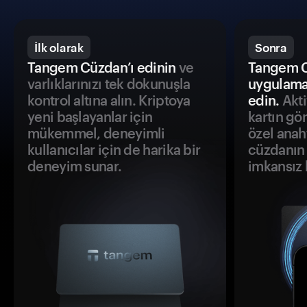
İlk olarak
Sonra
Tangem Cüzdan’ı edinin
ve
Tangem C
varlıklarınızı tek dokunuşla
uygulama
kontrol altına alın. Kriptoya
edin.
Akti
yeni başlayanlar için
kartın gö
mükemmel, deneyimli
özel anah
kullanıcılar için de harika bir
cüzdanın 
deneyim sunar.
imkansız h