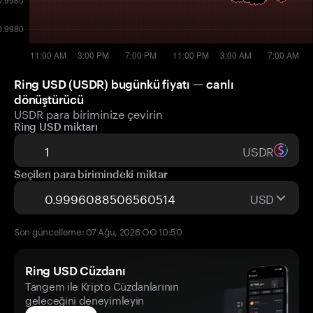
Ring USD (USDR) bugünkü fiyatı — canlı
dönüştürücü
USDR para biriminize çevirin
Ring USD miktarı
USDR
Seçilen para birimindeki miktar
USD
Son güncelleme: 07 Ağu, 2026 ÖÖ 10:50
Ring USD Cüzdanı
Tangem ile Kripto Cüzdanlarının
geleceğini deneyimleyin