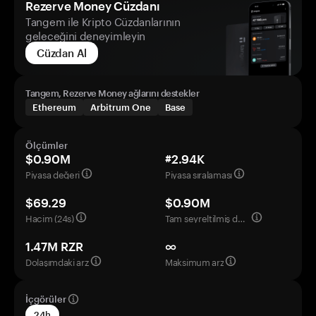
Rezerve Money Cüzdanı
Tangem ile Kripto Cüzdanlarının
geleceğini deneyimleyin
Cüzdan Al
Tangem, Rezerve Money ağlarını destekler
Ethereum
Arbitrum One
Base
Ölçümler
$0.90M
#2.94K
Piyasa değeri
Piyasa sıralaması
$69.29
$0.90M
Hacim (24s)
Tam seyreltilmiş değerleme
1.47M RZR
∞
Dolaşımdaki arz
Maksimum arz
İçgörüler
24h