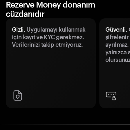
Rezerve Money donanım
cüzdanıdır
Gizli.
Uygulamayı kullanmak
Güvenli.
Ö
için kayıt ve KYC gerekmez.
şifrelenir
Verilerinizi takip etmiyoruz.
ayrılmaz.
yalnızca s
olursunuz