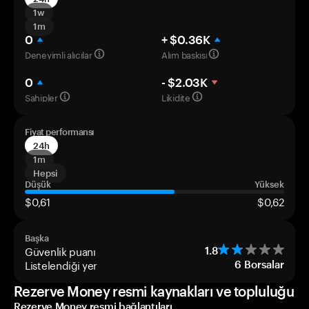
1w
1m
0
+ $0.36K
Deneyimli alıcılar
Alım baskısı
0
- $2.03K
Sahipler
Likidite
Fiyat performansı
24h
1m
Hepsi
Düşük
Yüksek
$0,61
$0,62
Başka
Güvenlik puanı
1.8
Listelendiği yer
6
Borsalar
Rezerve Money resmi kaynakları ve topluluğu
Rezerve Money resmi bağlantıları