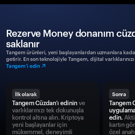
Rezerve Money donanım cüzdan
saklanır
Tangem ürünleri, yeni başlayanlardan uzmanlara kadar h
getirir. En son teknolojiyle Tangem, dijital varlıklarını
Tangem’i edin
İlk olarak
Sonra
Tangem Cüzdan’ı edinin
ve
Tangem C
varlıklarınızı tek dokunuşla
uygulama
kontrol altına alın. Kriptoya
edin.
Akti
yeni başlayanlar için
kartın gö
mükemmel, deneyimli
özel anah