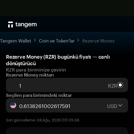
Tangem Wallet
Coin ve Token'lar
Rezerve Money
Rezerve Money (RZR) bugünkü fiyatı — canlı
dönüştürücü
RZR para biriminize çevirin
Rezerve Money miktarı
RZR
Seçilen para birimindeki miktar
USD
Son güncelleme: 08 Ağu, 2026 ÖÖ 05:38