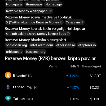
Homepage
Homepage
Homepage
Rezerve Money whitepaper’ı
Rezerve Money sosyal medya ve topluluk
X (Twitter) üzerinde Rezerve Money
Telegram
Rezerve Money kaynak kodu ve geliştirici depoları
GitHub’daki Rezerve Money kaynak kodu
Rezerve Money blockchain gezginleri
sonicscan.org
intel.arkm.com
etherscan.io
ethplorer.io
arbiscan.io
basescan.org
Rezerve Money (RZR) benzeri kripto paralar
Varlık
24h %
Piyasa değeri
BTC
1.20%
$1.30T
Bitcoin
ETH
1.10%
$0.23T
Ethereum
USDT
0.00%
$0.18T
Tether