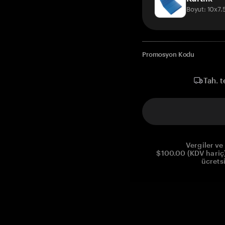
Boyut: 10x7
Promosyon Kodu
Tah. t
Vergiler ve 
$100.00 (KDV hariç)
ücrets