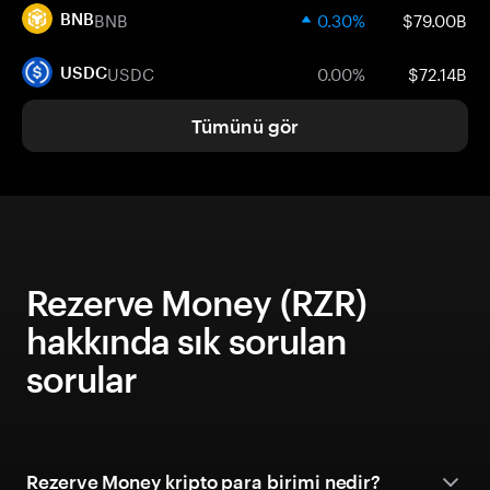
BNB
0.30%
$79.00B
BNB
USDC
0.00%
$72.14B
USDC
Tümünü gör
Rezerve Money (RZR)
hakkında sık sorulan
sorular
Rezerve Money kripto para birimi nedir?