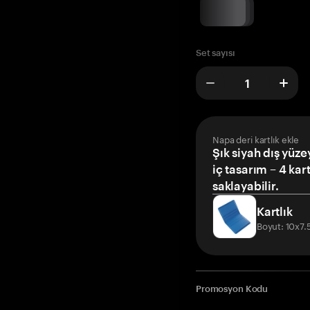
Set sayısı
Napa deri kartlık ekle
Şık siyah dış yüze
iç tasarım – 4 kar
saklayabilir.
Kartlık
Boyut: 10x7
Promosyon Kodu