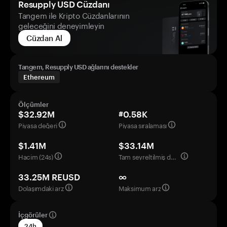
Resupply USD Cüzdanı
Tangem ile Kripto Cüzdanlarının
geleceğini deneyimleyin
Cüzdan Al
Tangem, Resupply USD ağlarını destekler
Ethereum
Ölçümler
$32.92M
#0.58K
Piyasa değeri
Piyasa sıralaması
$1.41M
$33.14M
Hacim (24s)
Tam seyreltilmiş değerleme
33.25M REUSD
∞
Dolaşımdaki arz
Maksimum arz
İçgörüler
24h