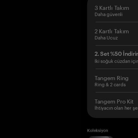
3 Kartlı Takım
Daha güvenli
2 Kartlı Takım
Daha Ucuz
2. Set %50 İndiri
İki soğuk cüzdan içi
Tangem Ring
Ring & 2 cards
Tangem Pro Kit
İhtiyacın olan her şe
Koleksiyon