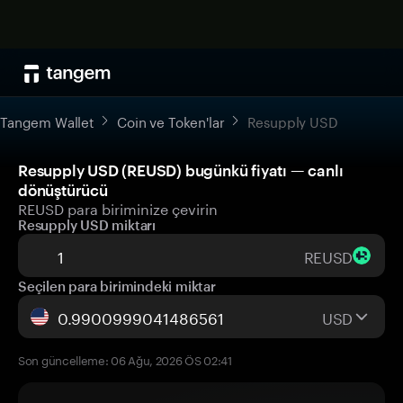
Tangem Wallet
Coin ve Token'lar
Resupply USD
Resupply USD (REUSD) bugünkü fiyatı — canlı
dönüştürücü
REUSD para biriminize çevirin
Resupply USD miktarı
REUSD
Seçilen para birimindeki miktar
USD
Son güncelleme: 06 Ağu, 2026 ÖS 02:41