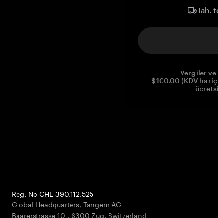
Tah. t
Vergiler ve 
$100.00 (KDV hariç)
ücrets
Reg. No CHE-390.112.525
Global Headquarters, Tangem AG
Baarerstrasse 10
,
6300 Zug
,
Switzerland