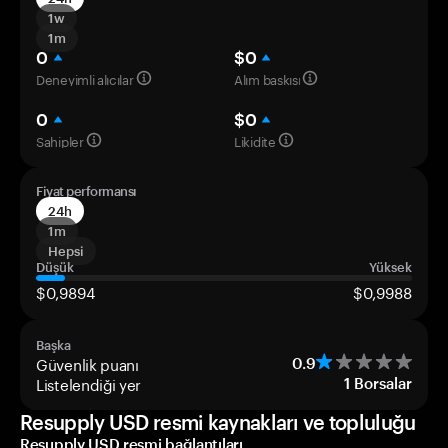
1w
1m
0
$0
Deneyimli alıcılar
Alım baskısı
0
$0
Sahipler
Likidite
Fiyat performansı
24h
1m
Hepsi
Düşük
Yüksek
$0,9894
$0,9988
Başka
Güvenlik puanı
0.9
Listelendiği yer
1
Borsalar
Resupply USD resmi kaynakları ve topluluğu
Resupply USD resmi bağlantıları