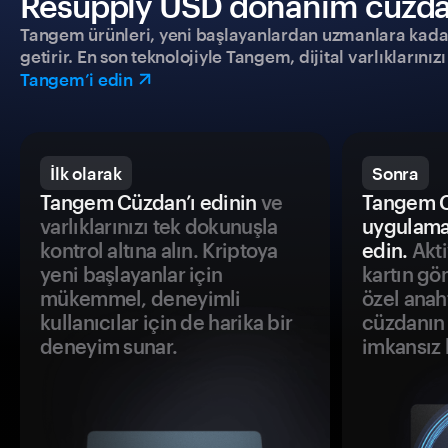
Resupply USD donanım cüzdanıy
Tangem ürünleri, yeni başlayanlardan uzmanlara kadar h
getirir. En son teknolojiyle Tangem, dijital varlıklarını
Tangem’i edin
İlk olarak
Sonra
Tangem Cüzdan’ı edinin
ve
Tangem C
varlıklarınızı tek dokunuşla
uygulama
kontrol altına alın. Kriptoya
edin.
Akti
yeni başlayanlar için
kartın gö
mükemmel, deneyimli
özel anah
kullanıcılar için de harika bir
cüzdanın 
deneyim sunar.
imkansız h