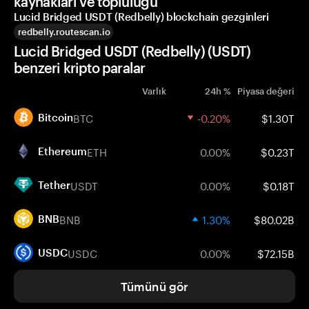
kaynakları ve topluluğu
Lucid Bridged USDT (Redbelly) blockchain gezginleri
redbelly.routescan.io
Lucid Bridged USDT (Redbelly) (USDT)
benzeri kripto paralar
Varlık
24h %
Piyasa değeri
BTC
-0.20%
$1.30T
Bitcoin
ETH
0.00%
$0.23T
Ethereum
USDT
0.00%
$0.18T
Tether
BNB
1.30%
$80.02B
BNB
USDC
0.00%
$72.15B
USDC
Tümünü gör