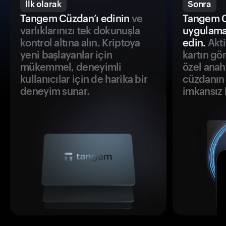
İlk olarak
Sonra
Tangem Cüzdan’ı edinin
ve
Tangem C
varlıklarınızı tek dokunuşla
uygulama
kontrol altına alın. Kriptoya
edin.
Akti
yeni başlayanlar için
kartın gö
mükemmel, deneyimli
özel anah
kullanıcılar için de harika bir
cüzdanın 
deneyim sunar.
imkansız h