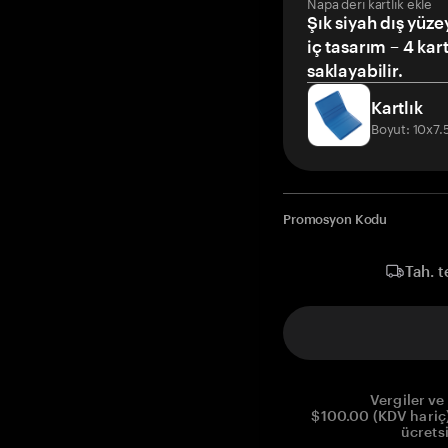
Napa deri kartlık ekle
Şık siyah dış yüze
iç tasarım – 4 kar
saklayabilir.
Kartlık
Boyut: 10x7
Promosyon Kodu
Tah. t
Vergiler ve 
$100.00 (KDV hariç)
ücrets