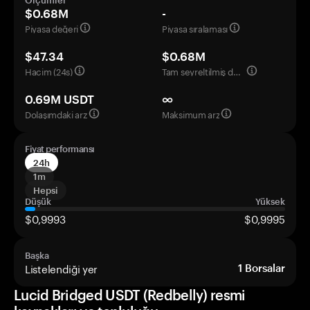
Ölçümler
$0.68M
-
Piyasa değeri
Piyasa sıralaması
$47.34
$0.68M
Hacim (24s)
Tam seyreltilmiş değerleme
0.69M USDT
∞
Dolaşımdaki arz
Maksimum arz
Fiyat performansı
24h
1m
Hepsi
Düşük
Yüksek
$0,9993
$0,9995
Başka
Listelendiği yer
1
Borsalar
Lucid Bridged USDT (Redbelly) resmi