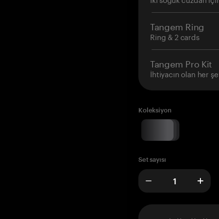
Tangem Ring
Ring & 2 cards
Tangem Pro Kit
İhtiyacın olan her şe
Koleksiyon
Set sayısı