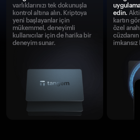
varlıklarınızı tek dokunuşla
uygulama
kontrol altına alın. Kriptoya
edin.
Akti
yeni başlayanlar için
kartın gö
mükemmel, deneyimli
özel anah
kullanıcılar için de harika bir
cüzdanın 
deneyim sunar.
imkansız h