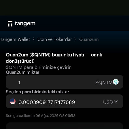
Tangem Wallet
Coin ve Token'lar
Quan2um
Quan2um ($QNTM) bugünkü fiyatı — canlı
dönüştürücü
$QNTM para biriminize çevirin
Quan2um miktarı
$QNTM
Seçilen para birimindeki miktar
USD
Son güncelleme: 06 Ağu, 2026 ÖS 06:53