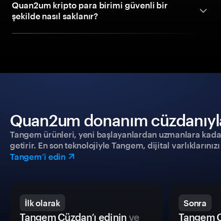
Quan2um kripto para birimi güvenli bir
şekilde nasıl saklanır?
Quan2um donanım cüzdanıyla g
Tangem ürünleri, yeni başlayanlardan uzmanlara kadar h
getirir. En son teknolojiyle Tangem, dijital varlıklarını
Tangem’i edin
İlk olarak
Sonra
Tangem Cüzdan’ı edinin
ve
Tangem C