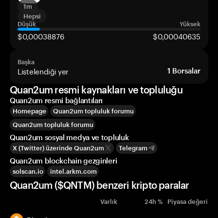
1m
Hepsi
Düşük
Yüksek
$0,00038876
$0,00040635
Başka
Listelendiği yer
1
Borsalar
Quan2um resmi kaynakları ve topluluğu
Quan2um resmi bağlantıları
Homepage
Quan2um topluluk forumu
Quan2um topluluk forumu
Quan2um sosyal medya ve topluluk
X (Twitter) üzerinde Quan2um
Telegram
Quan2um blockchain gezginleri
solscan.io
intel.arkm.com
Quan2um ($QNTM) benzeri kripto paralar
Varlık
24h %
Piyasa değeri