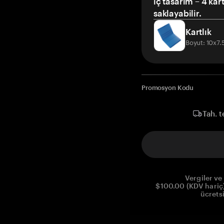
iç tasarım – 4 kar
saklayabilir.
Kartlık
Boyut: 10x7
Promosyon Kodu
Tah. t
Vergiler ve 
$100.00 (KDV hariç)
ücrets