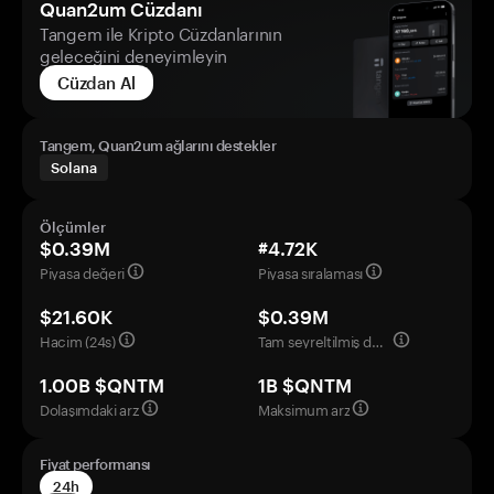
Quan2um Cüzdanı
Tangem ile Kripto Cüzdanlarının
geleceğini deneyimleyin
Cüzdan Al
Tangem, Quan2um ağlarını destekler
Solana
Ölçümler
$0.39M
#4.72K
Piyasa değeri
Piyasa sıralaması
$21.60K
$0.39M
Hacim (24s)
Tam seyreltilmiş değerleme
1.00B $QNTM
1B $QNTM
Dolaşımdaki arz
Maksimum arz
Fiyat performansı
24h