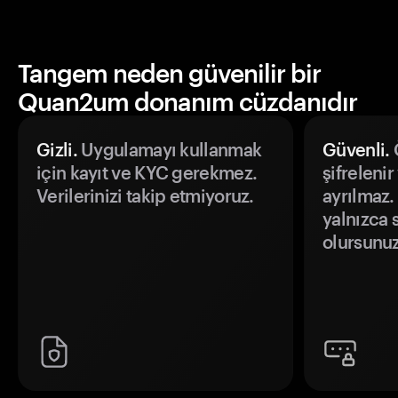
Tangem neden güvenilir bir
Quan2um donanım cüzdanıdır
Gizli.
Uygulamayı kullanmak
Güvenli.
Ö
için kayıt ve KYC gerekmez.
şifrelenir
Verilerinizi takip etmiyoruz.
ayrılmaz.
yalnızca s
olursunuz