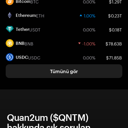
BTC
0.00%
$1.29T
Bitcoin
ETH
1.00%
$0.23T
Ethereum
USDT
0.00%
$0.18T
Tether
BNB
-1.00%
$78.63B
BNB
USDC
0.00%
$71.85B
USDC
Tümünü gör
Quan2um ($QNTM)
hakkında sık sorulan