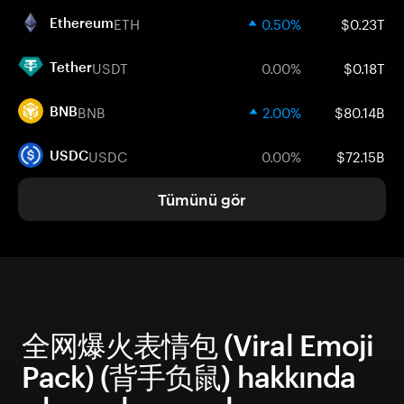
ETH
0.50%
$0.23T
Ethereum
USDT
0.00%
$0.18T
Tether
BNB
2.00%
$80.14B
BNB
USDC
0.00%
$72.15B
USDC
Tümünü gör
全网爆火表情包 (Viral Emoji
Pack) (背手负鼠) hakkında