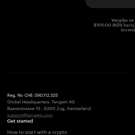
Vergiler ve 
$100.00 (KDV hariç)
ücrets
Reg. No CHE-390.112.525
Global Headquarters, Tangem AG
Baarerstrasse 10
,
6300 Zug
,
Switzerland
support@tangem.com
Get started
How to start with a crypto