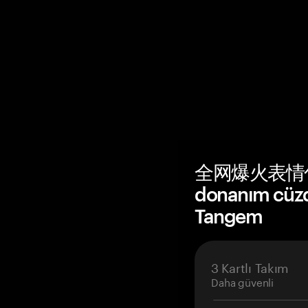
全网爆火表情包 (V
donanım cüzda
Tangem
3 Kartlı Takım
Daha güvenli