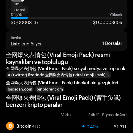
1m
Hepsi
Düşük
Yüksek
$0,00003137
$0,00003605
Başka
Listelendiği yer
1
Borsalar
全网爆火表情包 (Viral Emoji Pack) resmi
kaynakları ve topluluğu
全网爆火表情包 (Viral Emoji Pack) sosyal medya ve topluluk
X (Twitter) üzerinde 全网爆火表情包 (Viral Emoji Pack)
全网爆火表情包 (Viral Emoji Pack) blockchain gezginleri
bscscan.com
binplorer.com
全网爆火表情包 (Viral Emoji Pack) (背手负鼠)
benzeri kripto paralar
Varlık
24h %
Piyasa değeri
BTC
0.40%
$1.31T
Bitcoin