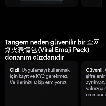
Tangem neden güvenilir bir 全网
爆火表情包 (Viral Emoji Pack)
donanım cüzdanıdır
Gizli.
Uygulamayı kullanmak
Güvenli.
Ö
için kayıt ve KYC gerekmez.
şifrelenir
Verilerinizi takip etmiyoruz.
ayrılmaz.
yalnızca s
olursunuz