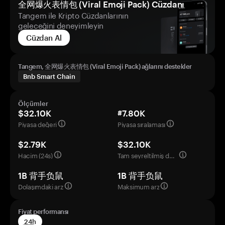
全网爆火表情包 (Viral Emoji Pack) Cüzdanı
Tangem ile Kripto Cüzdanlarının
geleceğini deneyimleyin
Cüzdan Al
Tangem, 全网爆火表情包 (Viral Emoji Pack) ağlarını destekler
Bnb Smart Chain
Ölçümler
$32.10K
#7.80K
Piyasa değeri
Piyasa sıralaması
$2.79K
$32.10K
Hacim (24s)
Tam seyreltilmiş değerleme
1B 背手负鼠
1B 背手负鼠
Dolaşımdaki arz
Maksimum arz
Fiyat performansı
24h