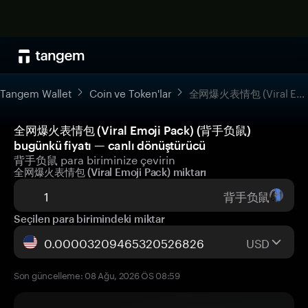
Tangem Wallet
Coin ve Token'lar
全网爆火表情包 (Viral Emoji Pack)
全网爆火表情包 (Viral Emoji Pack) (背手负鼠)
bugünkü fiyatı — canlı dönüştürücü
背手负鼠 para biriminize çevirin
全网爆火表情包 (Viral Emoji Pack) miktarı
背手负鼠
Seçilen para birimindeki miktar
USD
Son güncelleme: 08 Ağu, 2026 ÖS 08:59