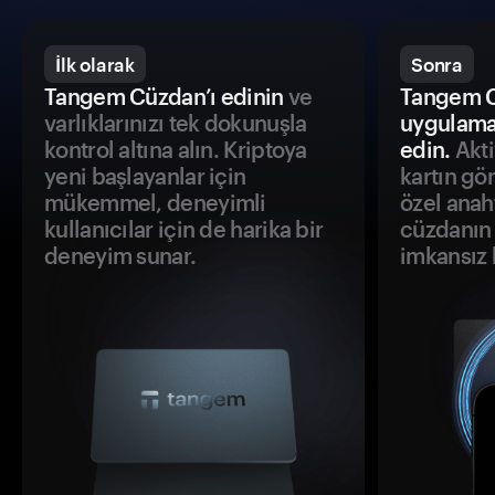
İlk olarak
Sonra
Tangem Cüzdan’ı edinin
ve
Tangem C
varlıklarınızı tek dokunuşla
uygulama
kontrol altına alın. Kriptoya
edin.
Akti
yeni başlayanlar için
kartın gö
mükemmel, deneyimli
özel anah
kullanıcılar için de harika bir
cüzdanın 
deneyim sunar.
imkansız h