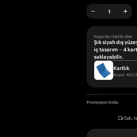
Napa deri kartlık ekle
Şık siyah dış yüze
iç tasarım – 4 kar
saklayabilir.
Kartlık
Boyut: 10x7
Promosyon Kodu
Tah. t