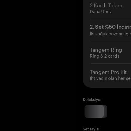
2 Kartlı Takım
Daha Ucuz
2. Set %50 İndiri
İki soğuk cüzdan içi
Tangem Ring
Ring & 2 cards
Tangem Pro Kit
İhtiyacın olan her şe
Koleksiyon
Set sayısı