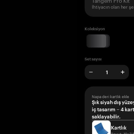
İhtiyacın olan her şe
Koleksiyon
Set sayısı
Napa deri kartlık ekle
Şık siyah dış yüze
iç tasarım – 4 kar
saklayabilir.
Kartlık
Boyut: 10x7