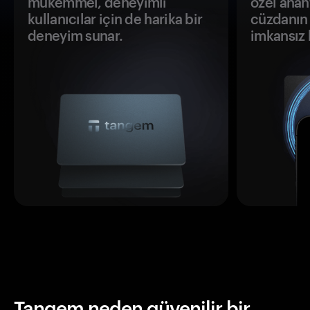
mükemmel, deneyimli
özel anah
kullanıcılar için de harika bir
cüzdanın 
deneyim sunar.
imkansız h
Tangem neden güvenilir bir