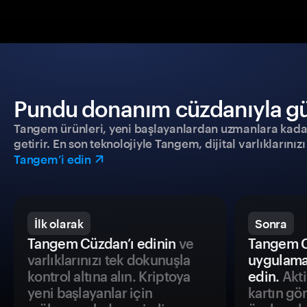
Pundu donanım cüzdanıyla güve
Tangem ürünleri, yeni başlayanlardan uzmanlara kadar h
getirir. En son teknolojiyle Tangem, dijital varlıklarını
Tangem’i edin
İlk olarak
Sonra
Tangem Cüzdan’ı edinin
ve
Tangem C
varlıklarınızı tek dokunuşla
uygulama
kontrol altına alın. Kriptoya
edin.
Akti
yeni başlayanlar için
kartın gö