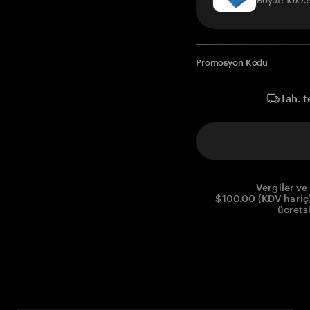
Promosyon Kodu
Tah. t
Vergiler ve 
$100.00 (KDV hariç)
ücrets