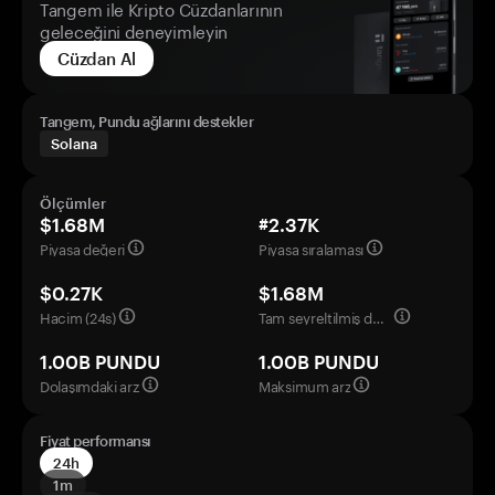
Tangem ile Kripto Cüzdanlarının
geleceğini deneyimleyin
Cüzdan Al
Tangem, Pundu ağlarını destekler
Solana
Ölçümler
$1.68M
#2.37K
Piyasa değeri
Piyasa sıralaması
$0.27K
$1.68M
Hacim (24s)
Tam seyreltilmiş değerleme
1.00B PUNDU
1.00B PUNDU
Dolaşımdaki arz
Maksimum arz
Fiyat performansı
24h
1m