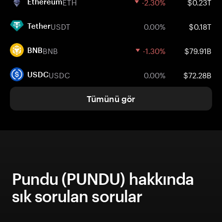
ETH
-2.30%
$0.23T
Ethereum
USDT
0.00%
$0.18T
Tether
BNB
-1.30%
$79.91B
BNB
USDC
0.00%
$72.28B
USDC
Tümünü gör
Pundu (PUNDU) hakkında
sık sorulan sorular