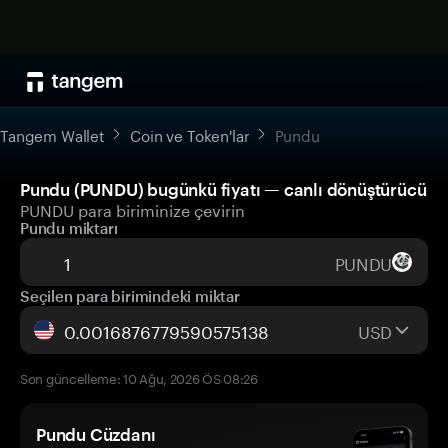
Tangem Wallet
Coin ve Token'lar
Pundu
Pundu (PUNDU) bugünkü fiyatı — canlı dönüştürücü
PUNDU para biriminize çevirin
Pundu miktarı
PUNDU
Seçilen para birimindeki miktar
USD
Son güncelleme: 10 Ağu, 2026 ÖS 08:26
Pundu Cüzdanı