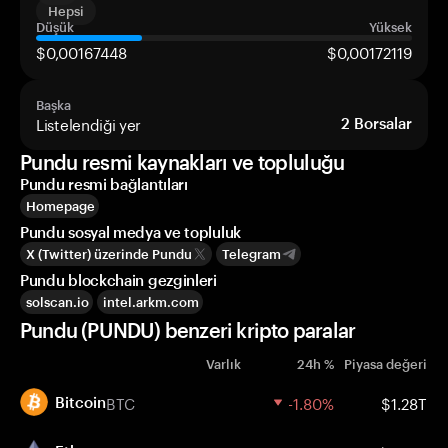
Hepsi
Düşük
Yüksek
$0,00167448
$0,00172119
Başka
Listelendiği yer
2
Borsalar
Pundu resmi kaynakları ve topluluğu
Pundu resmi bağlantıları
Homepage
Pundu sosyal medya ve topluluk
X (Twitter) üzerinde Pundu
Telegram
Pundu blockchain gezginleri
solscan.io
intel.arkm.com
Pundu (PUNDU) benzeri kripto paralar
Varlık
24h %
Piyasa değeri
BTC
-1.80%
$1.28T
Bitcoin