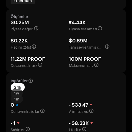
Ethereum
Ölçümler
$0.25M
#4.44K
Piyasa değeri
Piyasa sıralaması
$0.22K
$0.69M
Hacim (24s)
Tam seyreltilmiş değerleme
11.22M PROOF
100M PROOF
Dolaşımdaki arz
Maksimum arz
İçgörüler
24h
1w
1m
0
- $33.47
Deneyimli alıcılar
Alım baskısı
- 1
- $8.23K
Sahipler
Likidite