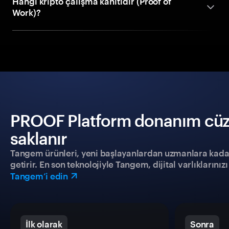
Hangi kripto çalışma kanıtıdır (Proof of
Work)?
PROOF Platform donanım cüzda
saklanır
Tangem ürünleri, yeni başlayanlardan uzmanlara kadar h
getirir. En son teknolojiyle Tangem, dijital varlıklarını
Tangem’i edin
İlk olarak
Sonra