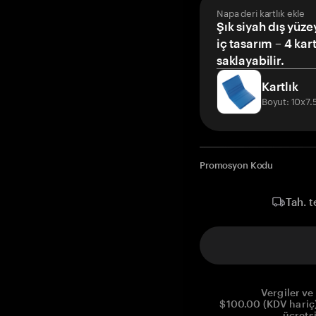
Napa deri kartlık ekle
Şık siyah dış yüze
iç tasarım – 4 kar
saklayabilir.
Kartlık
Boyut: 10x7
Promosyon Kodu
Tah. t
Vergiler ve 
$100.00 (KDV hariç)
ücrets