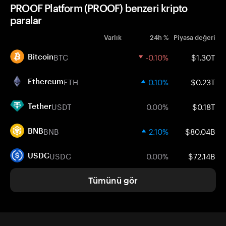
PROOF Platform (PROOF) benzeri kripto
paralar
Varlık
24h %
Piyasa değeri
BTC
-0.10%
$1.30T
Bitcoin
ETH
0.10%
$0.23T
Ethereum
USDT
0.00%
$0.18T
Tether
BNB
2.10%
$80.04B
BNB
USDC
0.00%
$72.14B
USDC
Tümünü gör