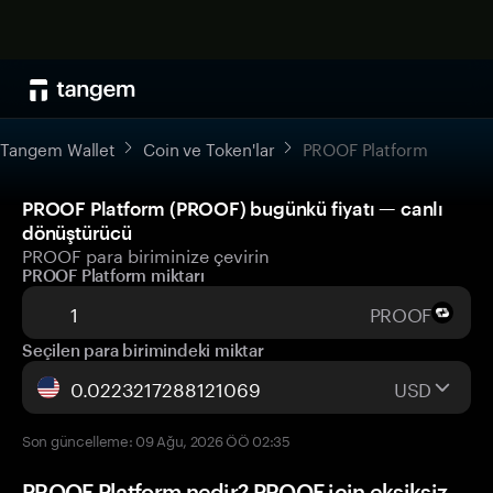
Tangem Wallet
Coin ve Token'lar
PROOF Platform
PROOF Platform (PROOF) bugünkü fiyatı — canlı
dönüştürücü
PROOF para biriminize çevirin
PROOF Platform miktarı
PROOF
Seçilen para birimindeki miktar
USD
Son güncelleme: 09 Ağu, 2026 ÖÖ 02:35
PROOF Platform nedir? PROOF için eksiksiz