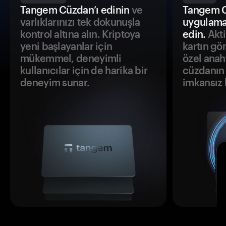
Tangem Cüzdan’ı edinin
ve
Tangem C
varlıklarınızı tek dokunuşla
uygulama
kontrol altına alın. Kriptoya
edin.
Akti
yeni başlayanlar için
kartın gö
mükemmel, deneyimli
özel anah
kullanıcılar için de harika bir
cüzdanın 
deneyim sunar.
imkansız h