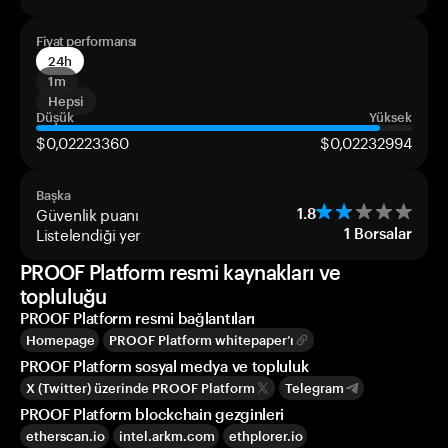
Fiyat performansı
24h
1m
Hepsi
Düşük
Yüksek
$0,02223360
$0,02232994
Başka
Güvenlik puanı
1.8
Listelendiği yer
1
Borsalar
PROOF Platform resmi kaynakları ve
topluluğu
PROOF Platform resmi bağlantıları
Homepage
PROOF Platform whitepaper’ı
PROOF Platform sosyal medya ve topluluk
X (Twitter) üzerinde PROOF Platform
Telegram
PROOF Platform blockchain gezginleri
etherscan.io
intel.arkm.com
ethplorer.io