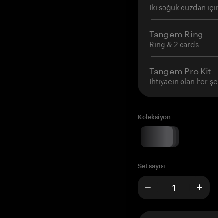
İki soğuk cüzdan içi
Tangem Ring
Ring & 2 cards
Tangem Pro Kit
İhtiyacın olan her şe
Koleksiyon
Set sayısı