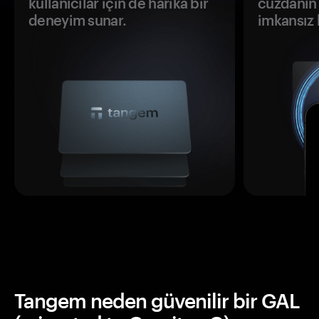
kullanıcılar için de harika bir
cüzdanın 
deneyim sunar.
imkansız h
Tangem neden güvenilir bir GAL