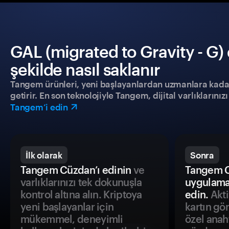
GAL (migrated to Gravity - G
şekilde nasıl saklanır
Tangem ürünleri, yeni başlayanlardan uzmanlara kadar h
getirir. En son teknolojiyle Tangem, dijital varlıklarını
Tangem’i edin
İlk olarak
Sonra
Tangem Cüzdan’ı edinin
ve
Tangem C
varlıklarınızı tek dokunuşla
uygulama
kontrol altına alın. Kriptoya
edin.
Akti
yeni başlayanlar için
kartın gö
mükemmel, deneyimli
özel anah