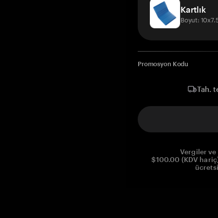
Kartlık
Boyut: 10x7
Promosyon Kodu
Tah. t
Vergiler ve 
$100.00 (KDV hariç)
ücrets