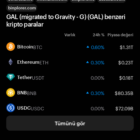
binplorer.com
GAL (migrated to Gravity - G) (GAL) benzeri
kripto paralar
Varlık
24h %
Piyasa değeri
BTC
0.60%
$1.31T
Bitcoin
ETH
0.30%
$0.23T
Ethereum
USDT
0.00%
$0.18T
Tether
BNB
0.30%
$80.35B
BNB
USDC
0.00%
$72.09B
USDC
Tümünü gör