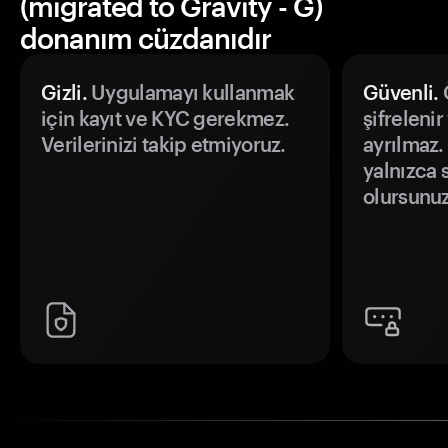
(migrated to Gravity - G)
donanım cüzdanıdır
Gizli.
Uygulamayı kullanmak
Güvenli.
Ö
için kayıt ve KYC gerekmez.
şifrelenir
Verilerinizi takip etmiyoruz.
ayrılmaz.
yalnızca s
olursunuz