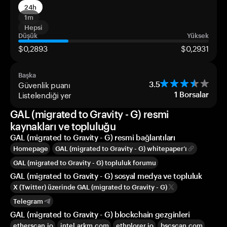
24h
1m
Hepsi
Düşük
Yüksek
$0,2893
$0,2931
Başka
Güvenlik puanı
3.5
Listelendiği yer
1
Borsalar
GAL (migrated to Gravity - G) resmi
kaynakları ve topluluğu
GAL (migrated to Gravity - G) resmi bağlantıları
Homepage
GAL (migrated to Gravity - G) whitepaper’ı
GAL (migrated to Gravity - G) topluluk forumu
GAL (migrated to Gravity - G) sosyal medya ve topluluk
X (Twitter) üzerinde GAL (migrated to Gravity - G)
Telegram
GAL (migrated to Gravity - G) blockchain gezginleri
etherscan.io
intel.arkm.com
ethplorer.io
bscscan.com