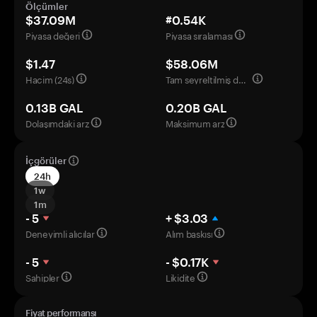
Ölçümler
$37.09M
#0.54K
Piyasa değeri
Piyasa sıralaması
$1.47
$58.06M
Hacim (24s)
Tam seyreltilmiş değerleme
0.13B GAL
0.20B GAL
Dolaşımdaki arz
Maksimum arz
İçgörüler
24h
1w
1m
- 5
+ $3.03
Deneyimli alıcılar
Alım baskısı
- 5
- $0.17K
Sahipler
Likidite
Fiyat performansı