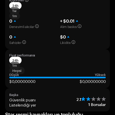
İçgörüler
24h
1w
1m
0
+ $0.01
Deneyimli alıcılar
Alım baskısı
0
$0
Sahipler
Likidite
Fiyat performansı
24h
1m
Hepsi
Düşük
Yüksek
$0,00000000
$0,00000000
Başka
Güvenlik puanı
2.1
Listelendiği yer
1
Borsalar
Star resmi kaynakları ve topluluğu