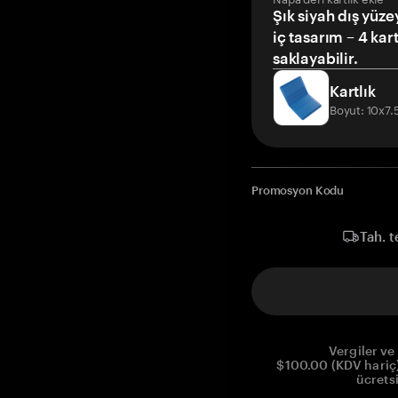
Şık siyah dış yüze
iç tasarım – 4 kar
saklayabilir.
Kartlık
Boyut: 10x7
Promosyon Kodu
Tah. t
Vergiler ve 
$100.00 (KDV hariç)
ücrets