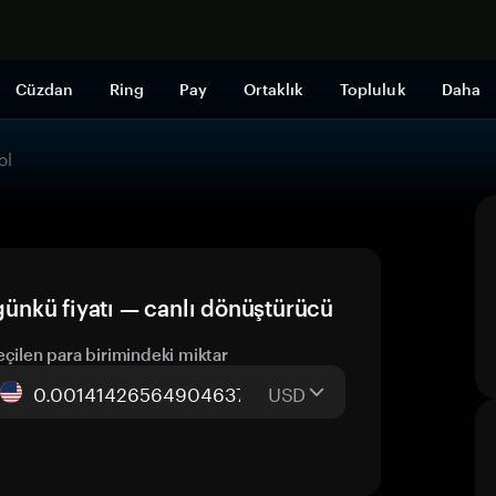
Şimdi alışveri
Cüzdan
Ring
Pay
Ortaklık
Topluluk
Daha
ol
nkü fiyatı — canlı dönüştürücü
eçilen para birimindeki miktar
USD