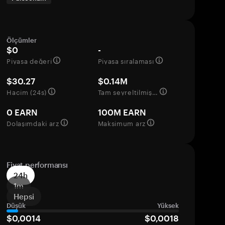
Ölçümler
$0
-
Piyasa değeri
Piyasa sıralaması
$30.27
$0.14M
Hacim (24s)
Tam seyreltilmiş değerleme
0 EARN
100M EARN
Dolaşımdaki arz
Maksimum arz
Fiyat performansı
24h
1m
Hepsi
Düşük
Yüksek
$0,0014
$0,0018