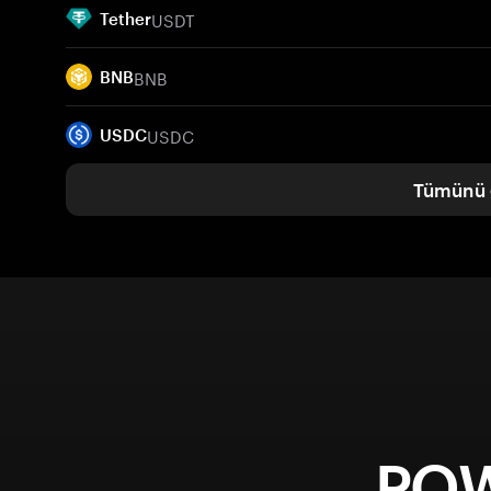
USDT
Tether
BNB
BNB
USDC
USDC
Tümünü 
POW