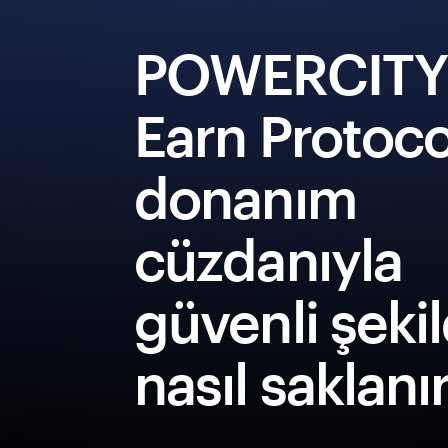
POWERCITY
Earn Protoco
donanım
cüzdanıyla
güvenli şeki
nasıl saklanı