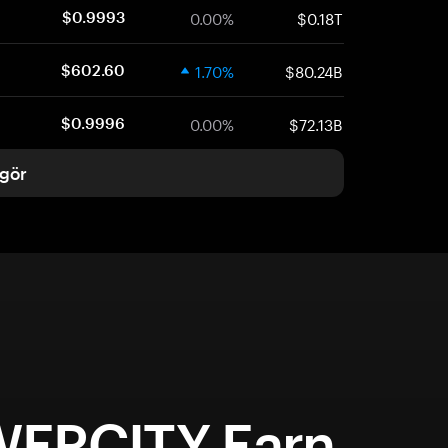
0.00%
$0.18T
$0.9993
1.70%
$80.24B
$602.60
0.00%
$72.13B
$0.9996
gör
ERCITY Earn