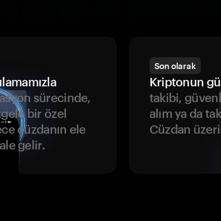
Son olarak
ulamamızla
Kriptonun gü
asyon sürecinde,
takibi, güven
gele bir özel
alım ya da ta
ece cüzdanın ele
Cüzdan üzeri
le gelir.