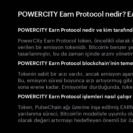
POWERCITY Earn Protocol nedir? EA
POWERCITY Earn Protocol nedir ve kim tarafınd
PowerCity Earn Protocol token, öncelikli olarak i
verilen bir emisyon tokenidir. Bitcoin'e benzer 
tasarlanmıştır, bu da zaman içinde arzını yönet
POWERCITY Earn Protocol blockchain’inin temel 
Tokenin sabit bir arzı vardır, ancak emisyon aşam
Bu, emisyon süresi boyunca arzı artıyormuş gibi 
sona erene kadar. Emisyonlar durduğunda, token 
POWERCITY Earn Protocol işlemleri nasıl çalışır
Token, PulseChain ağı üzerine inşa edilmiş EARN 
yarılanma süreci, Bitcoin'in modeliyle uyumlu ol
olarak değeri artırmayı hedefleyen önemli bir öze