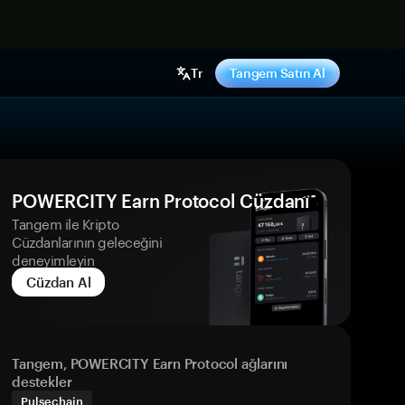
ş yap
Tr
Tangem Satın Al
POWERCITY Earn Protocol Cüzdanı
Tangem ile Kripto
Cüzdanlarının geleceğini
deneyimleyin
Cüzdan Al
Tangem, POWERCITY Earn Protocol ağlarını
destekler
Pulsechain