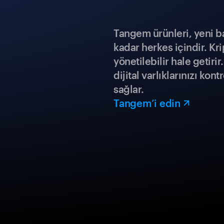
Tangem ürünleri, yeni b
kadar herkes içindir. Kr
yönetilebilir hale getiri
dijital varlıklarınızı ko
sağlar.
Tangem’i edin