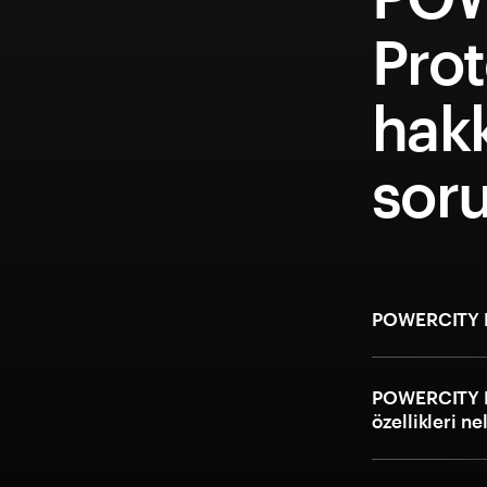
Pro
hakk
soru
POWERCITY Ea
POWERCITY Ea
özellikleri ne