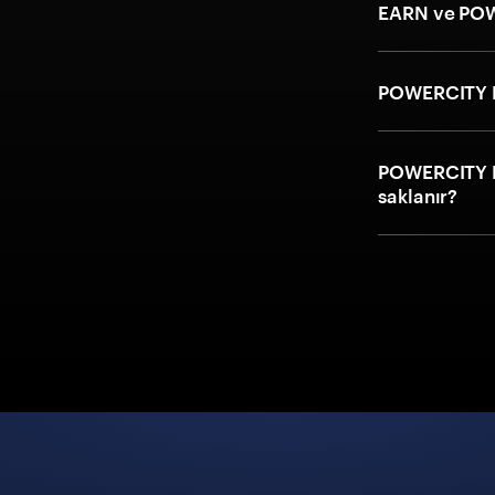
EARN ve POWE
POWERCITY Ear
POWERCITY Ear
saklanır?