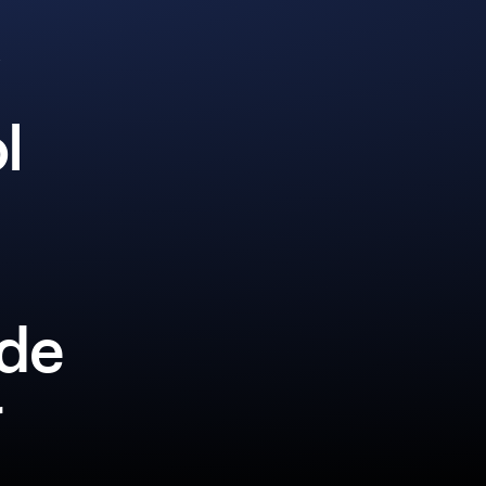
l
lde
r