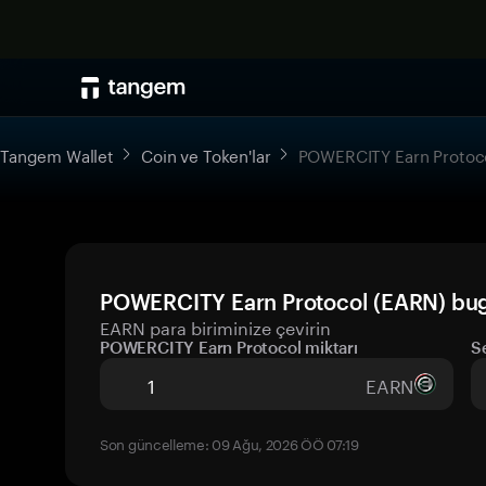
Tangem Wallet
Coin ve Token'lar
POWERCITY Earn Protoc
POWERCITY Earn Protocol (EARN) bugü
EARN para biriminize çevirin
POWERCITY Earn Protocol miktarı
S
EARN
Son güncelleme: 09 Ağu, 2026 ÖÖ 07:19