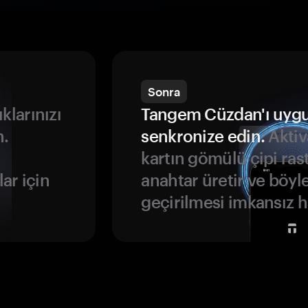
Sonra
ıklarınızı
Tangem Cüzdan'ı uyg
n.
senkronize edin.
Aktiv
kartın gömülü çipi rast
ar için
anahtar üretir ve böyl
geçirilmesi imkansız ha