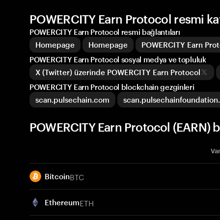
POWERCITY Earn Protocol resmi kay
POWERCITY Earn Protocol resmi bağlantıları
Homepage
Homepage
POWERCITY Earn Proto
POWERCITY Earn Protocol sosyal medya ve topluluk
X (Twitter) üzerinde POWERCITY Earn Protocol
POWERCITY Earn Protocol blockchain gezginleri
scan.pulsechain.com
scan.pulsechainfoundation
POWERCITY Earn Protocol (EARN) ben
Var
BTC
Bitcoin
ETH
Ethereum