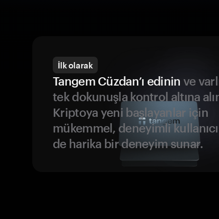
İlk olarak
Tangem Cüzdan’ı edinin
ve varl
tek dokunuşla kontrol altına alı
Kriptoya yeni başlayanlar için
mükemmel, deneyimli kullanıcıl
de harika bir deneyim sunar.