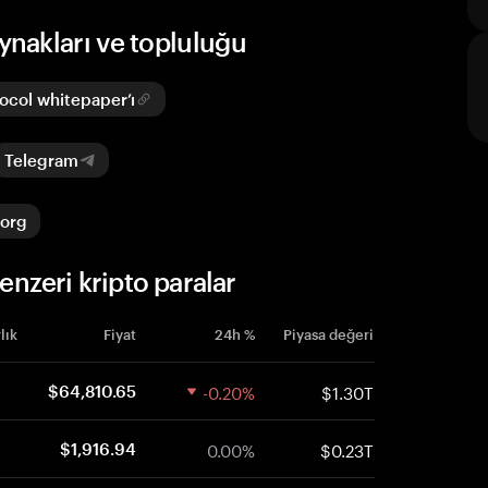
nakları ve topluluğu
col whitepaper’ı
Telegram
.org
zeri kripto paralar
lık
Fiyat
24h %
Piyasa değeri
-0.20%
$1.30T
$64,810.65
0.00%
$0.23T
$1,916.94