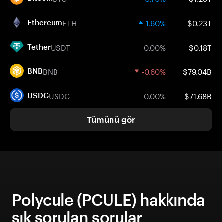
ETH
1.60%
$0.23T
Ethereum
USDT
0.00%
$0.18T
Tether
BNB
-0.60%
$79.04B
BNB
USDC
0.00%
$71.68B
USDC
Tümünü gör
Polycule (PCULE) hakkında
sık sorulan sorular