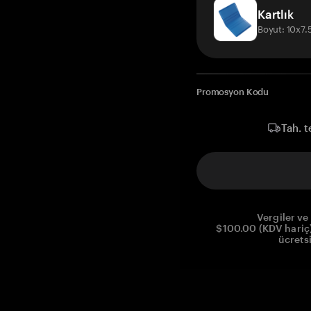
Kartlık
Boyut: 10x7
Promosyon Kodu
Tah. t
Vergiler ve 
$100.00 (KDV hariç)
ücrets