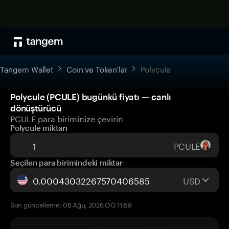
Tangem Wallet
Coin ve Token'lar
Polycule
Polycule (PCULE) bugünkü fiyatı — canlı
dönüştürücü
PCULE para biriminize çevirin
Polycule miktarı
PCULE
Seçilen para birimindeki miktar
USD
Son güncelleme: 06 Ağu, 2026 ÖÖ 11:58