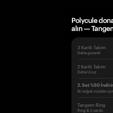
Polycule don
alın — Tange
3 Kartlı Takım
Daha güvenli
2 Kartlı Takım
Daha Ucuz
2. Set %50 İndiri
İki soğuk cüzdan içi
Tangem Ring
Ring & 2 cards