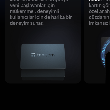
yeni başlayanlar için
kartın gö
mükemmel, deneyimli
özel anah
kullanıcılar için de harika bir
cüzdanın 
deneyim sunar.
imkansız h