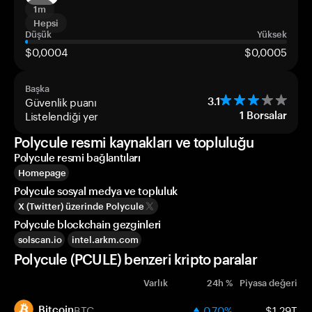
1m
Hepsi
Düşük
Yüksek
$0,0004
$0,0005
Başka
Güvenlik puanı
3.1
Listelendiği yer
1
Borsalar
Polycule resmi kaynakları ve topluluğu
Polycule resmi bağlantıları
Homepage
Polycule sosyal medya ve topluluk
X (Twitter) üzerinde Polycule
Polycule blockchain gezginleri
solscan.io
intel.arkm.com
Polycule (PCULE) benzeri kripto paralar
Varlık
24h %
Piyasa değeri
BTC
0.70%
$1.29T
Bitcoin