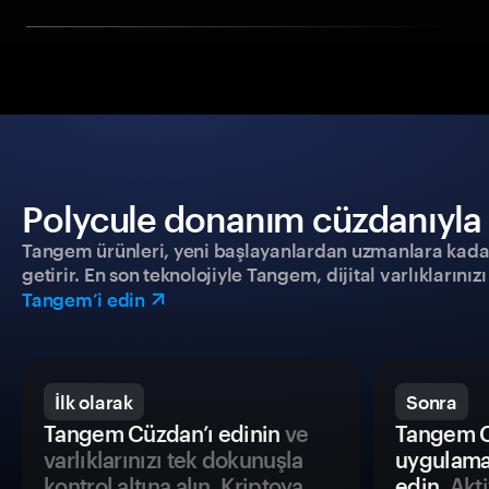
Polycule donanım cüzdanıyla g
Tangem ürünleri, yeni başlayanlardan uzmanlara kadar h
getirir. En son teknolojiyle Tangem, dijital varlıklarını
Tangem’i edin
İlk olarak
Sonra
Tangem Cüzdan’ı edinin
ve
Tangem C
varlıklarınızı tek dokunuşla
uygulama
kontrol altına alın. Kriptoya
edin.
Akti