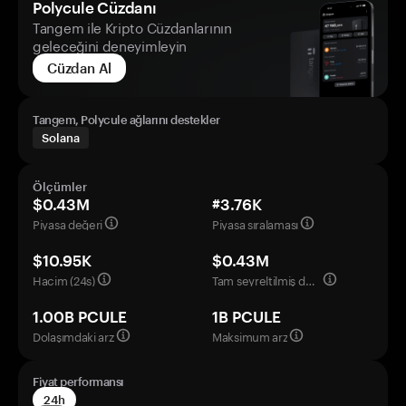
Polycule Cüzdanı
Tangem ile Kripto Cüzdanlarının
geleceğini deneyimleyin
Cüzdan Al
Tangem, Polycule ağlarını destekler
Solana
Ölçümler
$0.43M
#3.76K
Piyasa değeri
Piyasa sıralaması
$10.95K
$0.43M
Hacim (24s)
Tam seyreltilmiş değerleme
1.00B PCULE
1B PCULE
Dolaşımdaki arz
Maksimum arz
Fiyat performansı
24h