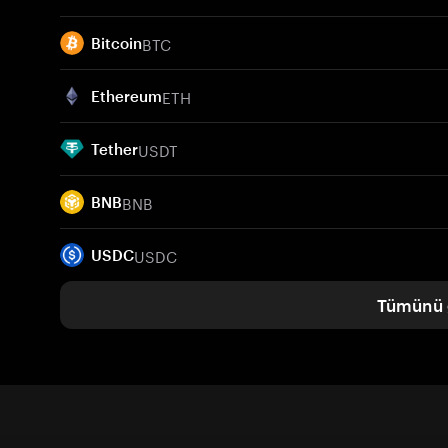
BTC
Bitcoin
ETH
Ethereum
USDT
Tether
BNB
BNB
USDC
USDC
Tümünü 