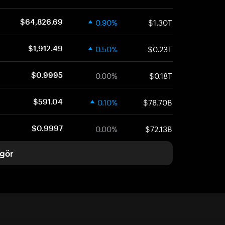
0.90%
$1.30T
$64,826.69
0.50%
$0.23T
$1,912.49
0.00%
$0.18T
$0.9995
0.10%
$78.70B
$591.04
0.00%
$72.13B
$0.9997
gör