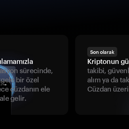
Son olarak
ulamamızla
Kriptonun gü
asyon sürecinde,
takibi, güven
gele bir özel
alım ya da ta
ece cüzdanın ele
Cüzdan üzeri
le gelir.