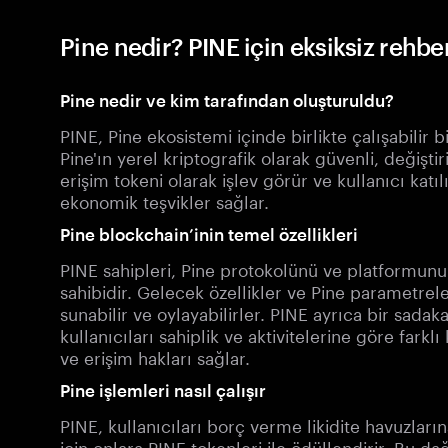
Pine nedir? PINE için eksiksiz rehbe
Pine nedir ve kim tarafından oluşturuldu?
PINE, Pine ekosistemi içinde birlikte çalışabilir 
Pine'ın yerel kriptografik olarak güvenli, değiştir
erişim tokeni olarak işlev görür ve kullanıcı katıl
ekonomik teşvikler sağlar.
Pine blockchain’inin temel özellikleri
PINE sahipleri, Pine protokolünü ve platformun
sahibidir. Gelecek özellikler ve Pine parametreler
sunabilir ve oylayabilirler. PINE ayrıca bir sadaka
kullanıcıları sahiplik ve aktivitelerine göre farkl
ve erişim hakları sağlar.
Pine işlemleri nasıl çalışır
PINE, kullanıcıları borç verme likidite havuzların
için onlara PINE tokenleri ile ödüllendirir. Bu da