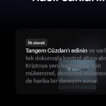
İlk olarak
Tangem Cüzdan’ı edinin
ve varl
tek dokunuşla kontrol altına alı
Kriptoya yeni başlayanlar için
mükemmel, deneyimli kullanıcıl
de harika bir deneyim sunar.