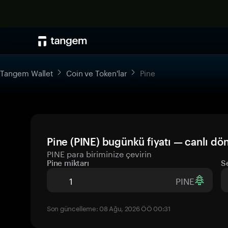
Tangem Wallet
Coin ve Token'lar
Pine
Pine (PINE) bugünkü fiyatı — canlı dö
PINE para biriminize çevirin
Pine miktarı
S
PINE
Son güncelleme: 08 Ağu, 2026 ÖÖ 00:31