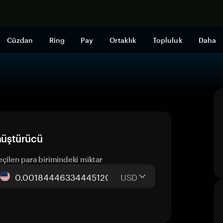
Şimdi alışveri
Cüzdan
Ring
Pay
Ortaklık
Topluluk
Daha
nüştürücü
eçilen para birimindeki miktar
USD