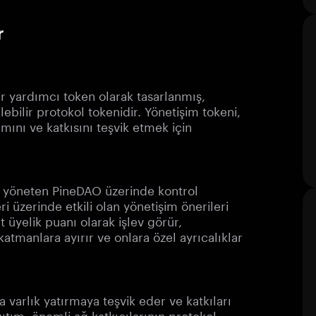
r
bir yardımcı token olarak tasarlanmış,
ilebilir protokol tokenidir. Yönetişim tokeni,
ımını ve katkısını teşvik etmek için
u yöneten PineDAO üzerinde kontrol
i üzerinde etkili olan yönetişim önerileri
t üyelik puanı olarak işlev görür,
ı katmanlara ayırır ve onlara özel ayrıcalıklar
a varlık yatırmaya teşvik eder ve katkıları
ğıtım, önemli ağ katkıcılarının protokol