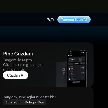
ş yap
Tr
Tangem Satın Al
Pine Cüzdanı
Tangem ile Kripto
Cüzdanlarının geleceğini
deneyimleyin
Cüzdan Al
Tangem, Pine ağlarını destekler
Ethereum
Polygon Pos