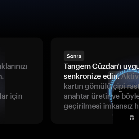
Sonra
ıklarınızı
Tangem Cüzdan'ı uyg
n.
senkronize edin.
Aktiv
kartın gömülü çipi rast
ar için
anahtar üretir ve böyl
geçirilmesi imkansız ha