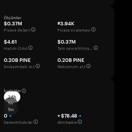
Ölçümler
$0.37M
#3.94K
Piyasa değeri
Piyasa sıralaması
$4.61
$0.37M
Hacim (24s)
Tam seyreltilmiş değerleme
0.20B PINE
0.20B PINE
Dolaşımdaki arz
Maksimum arz
İçgörüler
24h
1w
1m
0
+ $78.48
Deneyimli alıcılar
Alım baskısı