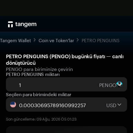
Tangem Wallet
Coin ve Token'lar
PETRO PENGUINS
PETRO PENGUINS (PENGO) bugünkü fiyatı — canlı
dönüştürücü
PENGO para biriminize çevirin
PETRO PENGUINS miktarı
PENGO
Seçilen para birimindeki miktar
USD
Son güncelleme: 09 Ağu, 2026 ÖS 01:23