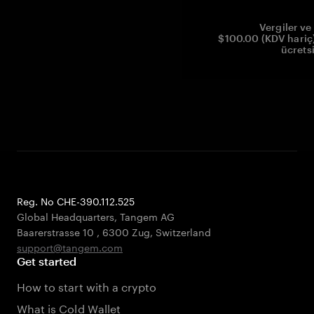
Vergiler ve 
$100.00 (KDV hariç)
ücrets
Reg. No CHE-390.112.525
Global Headquarters, Tangem AG
Baarerstrasse 10
,
6300 Zug
,
Switzerland
support@tangem.com
Get started
How to start with a crypto
What is Cold Wallet