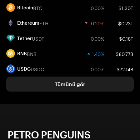
BTC
0.00%
$1.30T
Bitcoin
ETH
-0.20%
$0.23T
Ethereum
USDT
0.00%
$0.18T
Tether
BNB
1.40%
$80.77B
BNB
USDC
0.00%
$72.14B
USDC
Tümünü gör
PETRO PENGUINS