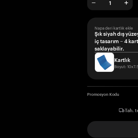
Napa deri kartlık ekle
Şık siyah dış yüze
iç tasarım – 4 kar
saklayabilir.
Kartlık
Boyut: 10x7
Promosyon Kodu
Tah. t