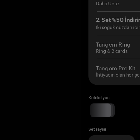
Daha Ucuz
2. Set %50 İndiri
İki soğuk cüzdan içi
Tangem Ring
Ring & 2 cards
Tangem Pro Kit
İhtiyacın olan her şe
Koleksiyon
Set sayısı