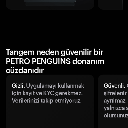
Tangem neden güvenilir bir
PETRO PENGUINS donanım
cüzdanıdır
Gizli.
Uygulamayı kullanmak
Güvenli.
Ö
için kayıt ve KYC gerekmez.
şifrelenir
Verilerinizi takip etmiyoruz.
ayrılmaz.
yalnızca s
olursunuz