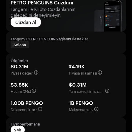
PETRO PENGUINS Cüzdanı
Tangem ile Kripto Cüzdanlarının
geleceğini deneyimleyin
Cüzdan Al
Tangem, PETRO PENGUINS ağlarını destekler
Solana
Ölçümler
$0.31M
#4.19K
Piyasa değeri
Piyasa sıralaması
$3.85K
$0.31M
Hacim (24s)
Tam seyreltilmiş değerleme
1.00B PENGO
1B PENGO
Dolaşımdaki arz
Maksimum arz
Fiyat performansı
24h