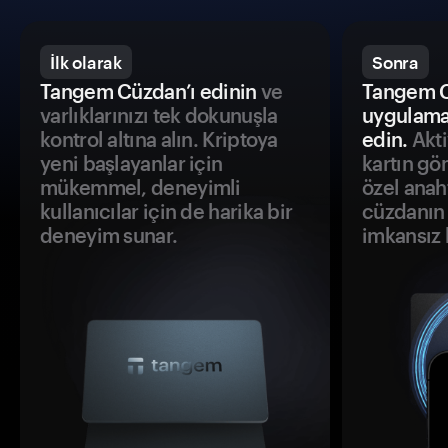
İlk olarak
Sonra
Tangem Cüzdan’ı edinin
ve
Tangem C
varlıklarınızı tek dokunuşla
uygulama
kontrol altına alın. Kriptoya
edin.
Akti
yeni başlayanlar için
kartın gö
mükemmel, deneyimli
özel anah
kullanıcılar için de harika bir
cüzdanın 
deneyim sunar.
imkansız h