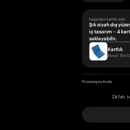
Napa deri kartlık ekle
Şık siyah dış yüze
iç tasarım – 4 kar
saklayabilir.
Kartlık
Boyut: 10x7
Promosyon Kodu
Tah. t