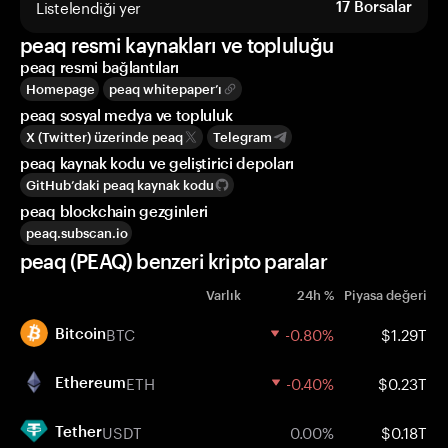
Listelendiği yer
17
Borsalar
peaq resmi kaynakları ve topluluğu
peaq resmi bağlantıları
Homepage
peaq whitepaper’ı
peaq sosyal medya ve topluluk
X (Twitter) üzerinde peaq
Telegram
peaq kaynak kodu ve geliştirici depoları
GitHub’daki peaq kaynak kodu
peaq blockchain gezginleri
peaq.subscan.io
peaq (PEAQ) benzeri kripto paralar
Varlık
24h %
Piyasa değeri
BTC
-0.80%
$1.29T
Bitcoin
ETH
-0.40%
$0.23T
Ethereum
USDT
0.00%
$0.18T
Tether