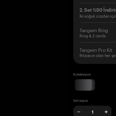
2. Set %50 İndiri
İki soğuk cüzdan içi
Tangem Ring
Ring & 2 cards
Tangem Pro Kit
İhtiyacın olan her şe
Koleksiyon
Set sayısı