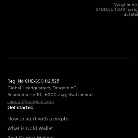
Vergiler ve 
$100.00 (KDV hariç)
ücrets
Reg. No CHE-390.112.525
Global Headquarters, Tangem AG
Baarerstrasse 10
,
6300 Zug
,
Switzerland
support@tangem.com
Get started
How to start with a crypto
What is Cold Wallet
Best Crypto Wallets