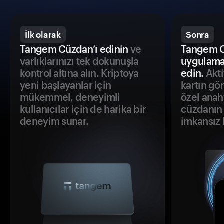
İlk olarak
Sonra
Tangem Cüzdan’ı edinin
ve
Tangem C
varlıklarınızı tek dokunuşla
uygulama
kontrol altına alın. Kriptoya
edin.
Akti
yeni başlayanlar için
kartın gö
mükemmel, deneyimli
özel anah
kullanıcılar için de harika bir
cüzdanın 
deneyim sunar.
imkansız h