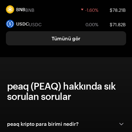
BNB
-1.60%
$78.21B
BNB
USDC
0.00%
$71.82B
USDC
Tümünü gör
peaq (PEAQ) hakkında sık
sorulan sorular
peaq kripto para birimi nedir?