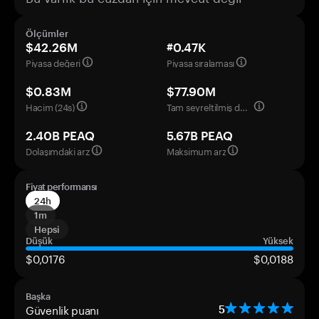
Ölçümler
$42.26M
#0.47K
Piyasa değeri
Piyasa sıralaması
$0.83M
$77.90M
Hacim (24s)
Tam seyreltilmiş değerleme
2.40B PEAQ
5.67B PEAQ
Dolaşımdaki arz
Maksimum arz
Fiyat performansı
24h
1m
Hepsi
Düşük
Yüksek
$0,0176
$0,0188
Başka
Güvenlik puanı
5