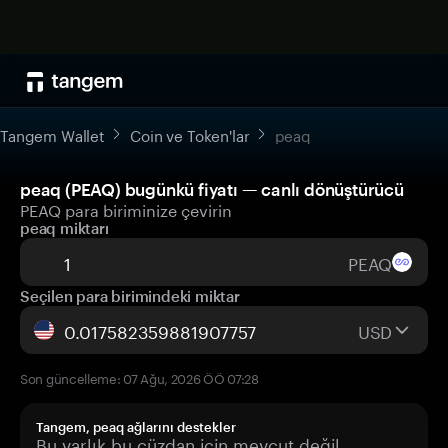
Tangem Wallet
Coin ve Token'lar
peaq
peaq (PEAQ) bugünkü fiyatı — canlı dönüştürücü
PEAQ para biriminize çevirin
peaq miktarı
PEAQ
Seçilen para birimindeki miktar
USD
Son güncelleme: 07 Ağu, 2026 ÖÖ 07:28
Tangem, peaq ağlarını destekler
Bu varlık bu cüzdan için mevcut değil