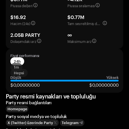
Piyasa değeri
Piyasa sıralaması
$16.92
$0.77M
Hacim (24s)
Tam seyreltilmiş değerleme
2.05B PARTY
∞
Dolaşımdaki arz
Maksimum arz
Fiyat performansı
24h
1m
Hepsi
Düşük
Yüksek
$0,00000000
$0,00000000
Party resmi kaynakları ve topluluğu
Party resmi bağlantıları
Homepage
Party sosyal medya ve topluluk
X (Twitter) üzerinde Party
Telegram