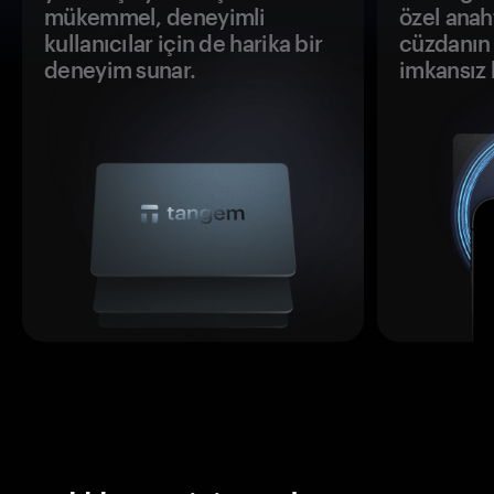
mükemmel, deneyimli
özel anah
kullanıcılar için de harika bir
cüzdanın 
deneyim sunar.
imkansız h