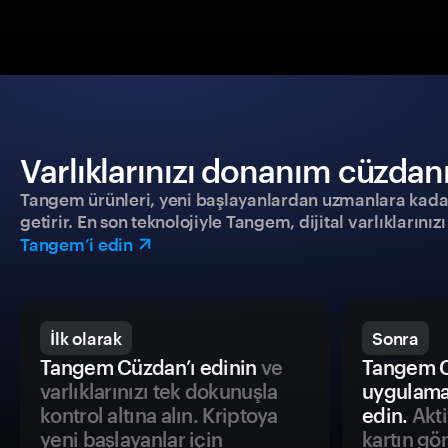
Varlıklarınızı donanım cüzdanıy
Tangem ürünleri, yeni başlayanlardan uzmanlara kadar h
getirir. En son teknolojiyle Tangem, dijital varlıklarını
Tangem’i edin
İlk olarak
Sonra
Tangem Cüzdan’ı edinin
ve
Tangem C
varlıklarınızı tek dokunuşla
uygulama
kontrol altına alın. Kriptoya
edin.
Akti
yeni başlayanlar için
kartın gö