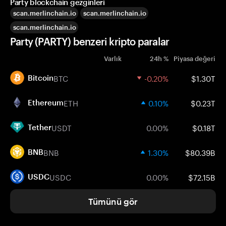
Party blockchain gezginleri
scan.merlinchain.io
scan.merlinchain.io
scan.merlinchain.io
Party (PARTY) benzeri kripto paralar
Varlık
24h %
Piyasa değeri
BTC
-0.20%
$1.30T
Bitcoin
ETH
0.10%
$0.23T
Ethereum
USDT
0.00%
$0.18T
Tether
BNB
1.30%
$80.39B
BNB
USDC
0.00%
$72.15B
USDC
Tümünü gör