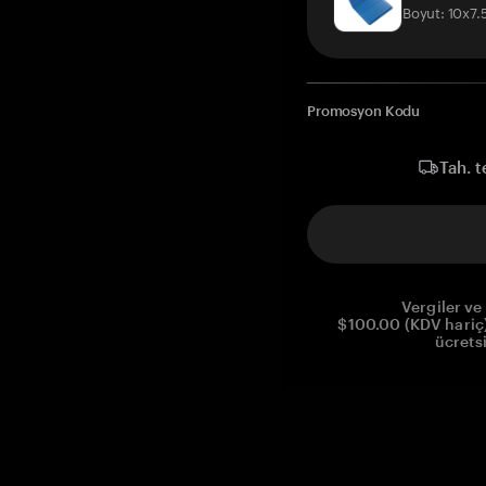
Boyut: 10x7
Promosyon Kodu
Tah. t
Vergiler ve 
$100.00 (KDV hariç)
ücrets