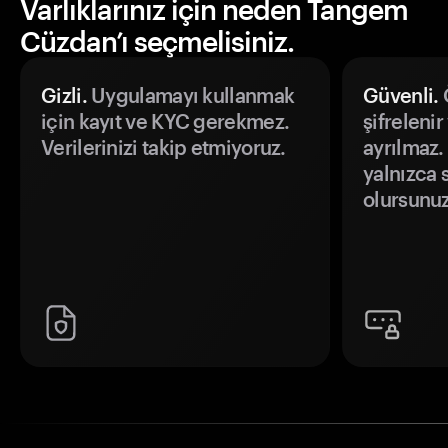
Varlıklarınız için neden Tangem
Cüzdan’ı seçmelisiniz.
Gizli.
Uygulamayı kullanmak
Güvenli.
Ö
için kayıt ve KYC gerekmez.
şifrelenir
Verilerinizi takip etmiyoruz.
ayrılmaz.
yalnızca s
olursunuz