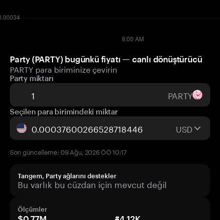
Party (PARTY) bugünkü fiyatı — canlı dönüştürücü
PARTY para biriminize çevirin
Party miktarı
PARTY
Seçilen para birimindeki miktar
USD
Son güncelleme: 09 Ağu, 2026 ÖÖ 10:17
Tangem, Party ağlarını destekler
Bu varlık bu cüzdan için mevcut değil
Ölçümler
$0.77M
#4.12K