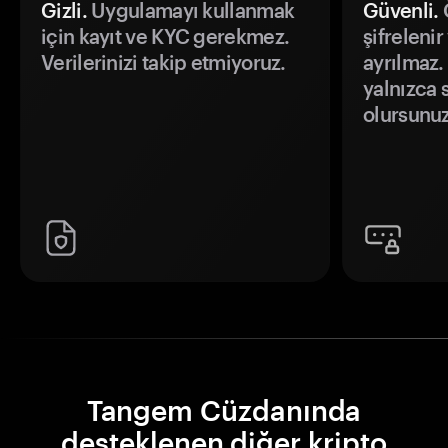
Gizli.
Uygulamayı kullanmak
Güvenli.
Ö
için kayıt ve KYC gerekmez.
şifrelenir
Verilerinizi takip etmiyoruz.
ayrılmaz.
yalnızca s
olursunuz
Tangem Cüzdanında
desteklenen diğer kripto