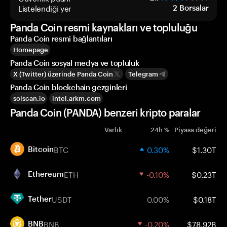
Listelendiği yer
2
Borsalar
Panda Coin resmi kaynakları ve topluluğu
Panda Coin resmi bağlantıları
Homepage
Panda Coin sosyal medya ve topluluk
X (Twitter) üzerinde Panda Coin
Telegram
Panda Coin blockchain gezginleri
solscan.io
intel.arkm.com
Panda Coin (PANDA) benzeri kripto paralar
Varlık
24h %
Piyasa değeri
BTC
0.30%
$1.30T
Bitcoin
ETH
-0.10%
$0.23T
Ethereum
USDT
0.00%
$0.18T
Tether
BNB
-0.20%
$78.92B
BNB