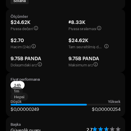
Solana
Ölçümler
$24.62K
#8.33K
Piyasa değeri
Piyasa sıralaması
$2.70
$24.62K
Hacim (24s)
Tam seyreltilmiş değerleme
9.75B PANDA
9.75B PANDA
Dolaşımdaki arz
Maksimum arz
Fiyat performansı
24h
1m
Hepsi
Düşük
Yüksek
$0,00000249
$0,00000254
Başka
Güvenlik puanı
2.7