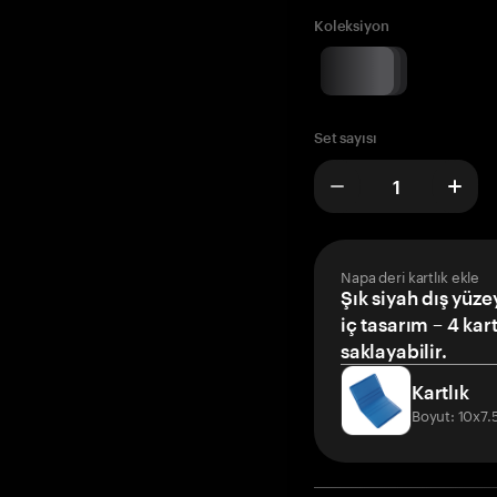
Koleksiyon
Set sayısı
Napa deri kartlık ekle
Şık siyah dış yüze
iç tasarım – 4 kar
saklayabilir.
Kartlık
Boyut: 10x7