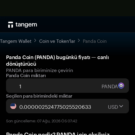
Tangem Wallet
Coin ve Token'lar
Panda Coin
Panda Coin (PANDA) bugünkü fiyatı — canlı
dönüştürücü
PANDA para biriminize çevirin
Panda Coin miktarı
PANDA
Seçilen para birimindeki miktar
USD
Son güncelleme: 07 Ağu, 2026 ÖS 07:42
Panda Coin nedir? PANDA için eksiksiz