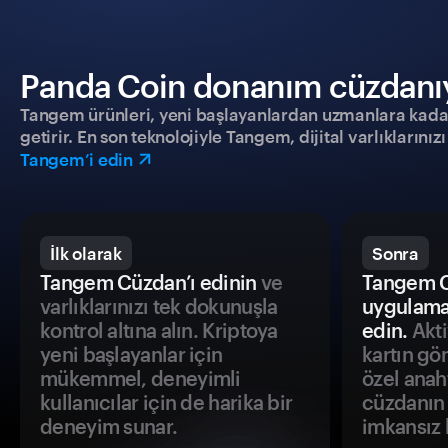
Panda Coin donanım cüzdanıyla
Tangem ürünleri, yeni başlayanlardan uzmanlara kadar h
getirir. En son teknolojiyle Tangem, dijital varlıklarını
Tangem’i edin
İlk olarak
Sonra
Tangem Cüzdan’ı edinin
ve
Tangem C
varlıklarınızı tek dokunuşla
uygulama
kontrol altına alın. Kriptoya
edin.
Akti
yeni başlayanlar için
kartın gö
mükemmel, deneyimli
özel anah
kullanıcılar için de harika bir
cüzdanın 
deneyim sunar.
imkansız h