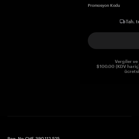
Promosyon Kodu
Tah. t
Vergiler ve 
$100.00 (KDV hariç)
ücrets
Reg. No CHE-390.112.525