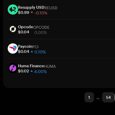
1 hafta
REUSD
30 gün
Resupply USD
-0.10%
Piyasa değeri
$0.99
1 hafta
OPCODE
30 gün
Opcode
0.00%
Piyasa değeri
$0.04
1 hafta
PCI
30 gün
Paycoin
0.10%
Piyasa değeri
$0.04
1 hafta
HUMA
30 gün
Huma Finance
4.00%
Piyasa değeri
$0.02
1 hafta
30 gün
Piyasa değeri
1
…
54