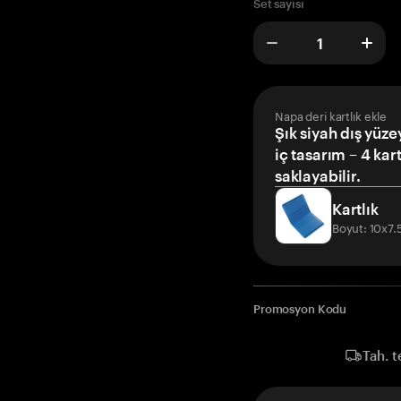
Set sayısı
Napa deri kartlık ekle
Şık siyah dış yüze
iç tasarım – 4 kar
saklayabilir.
Kartlık
Boyut: 10x7
Promosyon Kodu
Tah. t