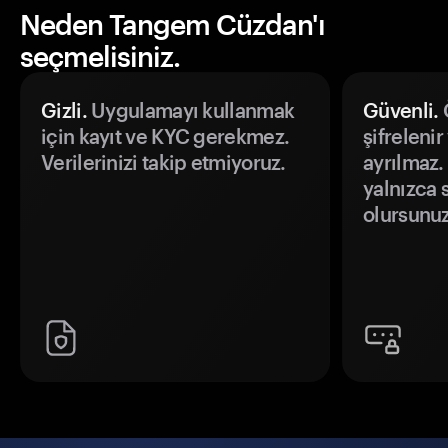
Neden Tangem Cüzdan'ı
seçmelisiniz.
Gizli.
Uygulamayı kullanmak
Güvenli.
Ö
için kayıt ve KYC gerekmez.
şifrelenir
Verilerinizi takip etmiyoruz.
ayrılmaz.
yalnızca s
olursunuz