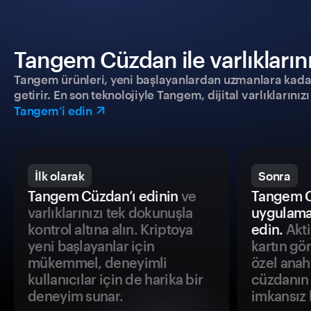
Tangem Cüzdan ile varlıklarınız
Tangem ürünleri, yeni başlayanlardan uzmanlara kadar h
getirir. En son teknolojiyle Tangem, dijital varlıklarını
Tangem’i edin
İlk olarak
Sonra
Tangem Cüzdan’ı edinin
ve
Tangem C
varlıklarınızı tek dokunuşla
uygulama
kontrol altına alın. Kriptoya
edin.
Akti
yeni başlayanlar için
kartın gö
mükemmel, deneyimli
özel anah
kullanıcılar için de harika bir
cüzdanın 
deneyim sunar.
imkansız h