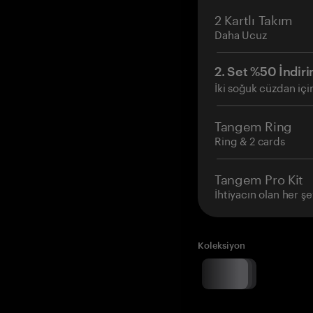
2 Kartlı Takım
Daha Ucuz
2. Set %50 İndiri
İki soğuk cüzdan içi
Tangem Ring
Ring & 2 cards
Tangem Pro Kit
İhtiyacın olan her şe
Koleksiyon