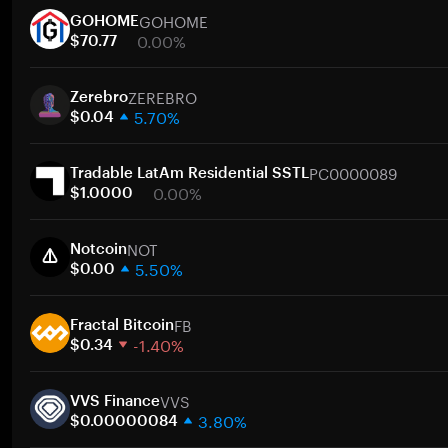
GOHOME
GOHOME
0.00%
$70.77
1 hafta
ZEREBRO
30 gün
Zerebro
5.70%
Piyasa değeri
$0.04
1 hafta
PC0000089
30 gün
Tradable LatAm Residential SSTL
0.00%
Piyasa değeri
$1.0000
1 hafta
NOT
30 gün
Notcoin
5.50%
Piyasa değeri
$0.00
1 hafta
FB
30 gün
Fractal Bitcoin
-1.40%
Piyasa değeri
$0.34
1 hafta
VVS
30 gün
VVS Finance
3.80%
Piyasa değeri
$0.00000084