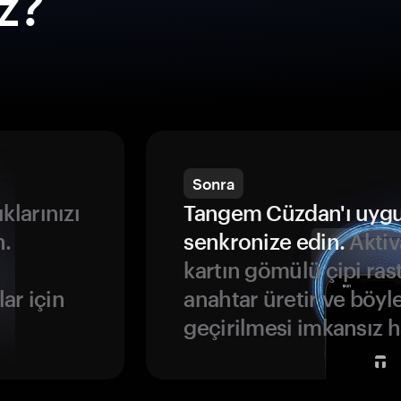
ız?
Sonra
ıklarınızı
Tangem Cüzdan'ı uyg
n.
senkronize edin.
Aktiv
kartın gömülü çipi rast
ar için
anahtar üretir ve böyl
geçirilmesi imkansız ha