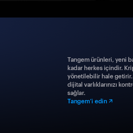
Tangem ürünleri, yeni b
kadar herkes içindir. Kr
yönetilebilir hale getiri
dijital varlıklarınızı ko
sağlar.
Tangem’i edin