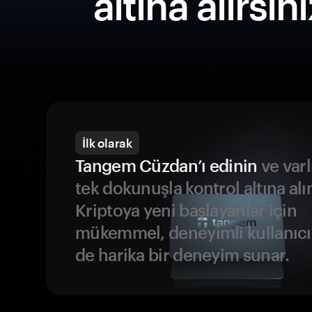
altına alırsın
İlk olarak
Tangem Cüzdan’ı edinin
ve varl
tek dokunuşla kontrol altına alı
Kriptoya yeni başlayanlar için
mükemmel, deneyimli kullanıcıl
de harika bir deneyim sunar.