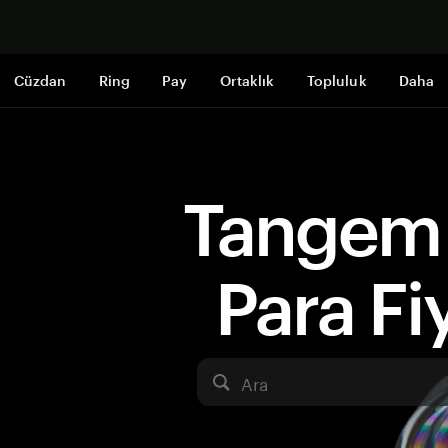
Şimdi alışveri
Cüzdan
Ring
Pay
Ortaklık
Topluluk
Daha
Tangem 
Para Fiy
Ara