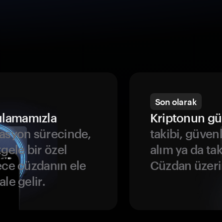
Son olarak
ulamamızla
Kriptonun gü
asyon sürecinde,
takibi, güven
gele bir özel
alım ya da ta
ece cüzdanın ele
Cüzdan üzeri
le gelir.