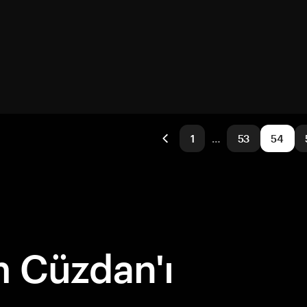
1
…
53
54
 Cüzdan'ı