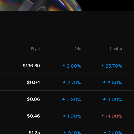
Fiyat
24s
1 hafta
2.80%
25.70%
$136.89
2.70%
6.80%
$0.04
0.30%
3.00%
$0.06
1.30%
-4.00%
$0.46
0.10%
2.40%
$1.25