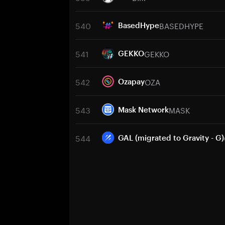
540
BASEDHYPE
BasedHype
541
GEKKO
GEKKO
542
OZA
Ozapay
543
MASK
Mask Network
544
GAL (migrated to Gravity - G)