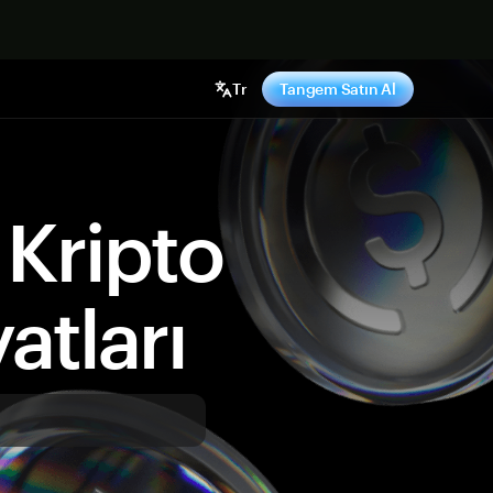
ş yap
Tr
Tangem Satın Al
Kripto
atları