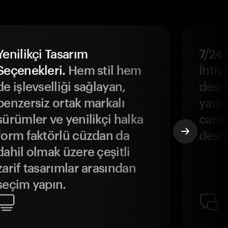
Yenilikçi Tasarım
7/24 
Seçenekleri.
Hem stil hem
İhtiya
de işlevselliği sağlayan,
deste
benzersiz ortak markalı
yanın
sürümler ve yenilikçi halka
canlı
form faktörlü cüzdan da
deste
dahil olmak üzere çeşitli
zarif tasarımlar arasından
seçim yapın.