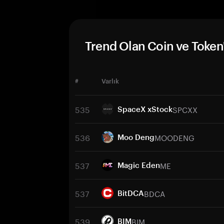
Trend Olan Coin ve Token'
#
Varlık
535
SPCXX
SpaceX xStock
536
MOODENG
Moo Deng
537
ME
Magic Eden
537
BDCA
BitDCA
539
BIM
BIM